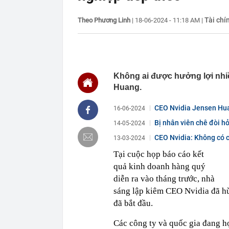
tại doanh ngh
10:02
Căn nhà ở quê
Tài chí
Theo Phương Linh
|
18-06-2024 - 11:18 AM
|
thành quả khi
10:01
Giá bạc vượt 
10:00
Nga đang phát
09:59
Giá vàng vọt l
tục "gom hàn
Không ai được hưởng lợi nhiề
09:59
Nhà phố 100 m
Huang.
09:57
Mỹ nhân ghê 
sau biến cố, 
CEO Nvidia Jensen Huan
16-06-2024
09:53
Đang thu gom 
Bị nhân viên chê đòi hỏ
14-05-2024
tỷ đồng và cái
không...
CEO Nvidia: Không có cô
13-03-2024
09:52
Có nên rút tiề
Tại cuộc họp báo cáo kết
09:52
Khám xét, bắt
đồng tiền bán
quả kinh doanh hàng quý
09:49
Giá vàng miến
diễn ra vào tháng trước, nhà
Tín Minh Châu,
sáng lập kiêm CEO Nvidia đã h
đã bắt đầu.
Các công ty và quốc gia đang hợ