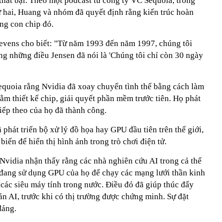
thất bại. Theo một podcast từ công ty VC Sequoia, trong
hứ hai, Huang và nhóm đã quyết định rằng kiến trúc hoàn
ộng con chip đó.
tevens cho biết: "Từ năm 1993 đến năm 1997, chúng tôi
ng những điều Jensen đã nói là 'Chúng tôi chỉ còn 30 ngày
Sequoia rằng Nvidia đã xoay chuyển tình thế bằng cách làm
hằm thiết kế chip, giải quyết phần mềm trước tiên. Họ phát
iếp theo của họ đã thành công.
hát triển bộ xử lý đồ họa hay GPU đầu tiên trên thế giới,
biến để hiển thị hình ảnh trong trò chơi điện tử.
Nvidia nhận thấy rằng các nhà nghiên cứu AI trong cả thế
 đang sử dụng GPU của họ để chạy các mạng lưới thần kinh
a các siêu máy tính trong nước. Điều đó đã giúp thúc đẩy
án AI, trước khi có thị trường được chứng minh. Sự đặt
đáng.