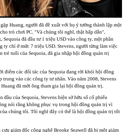
 gặp Huang, người đã đề xuất với họ ý tưởng thành lập một
cho trò chơi PC. "Và chúng tôi nghĩ, thật hấp dẫn",
, Sequoia đã đầu tư 1 triệu USD vào công ty, một phần
g ty chỉ ở mức 7 triệu USD. Stevens, người từng làm việc
ẫn trẻ tuổi của Sequoia, đã gia nhập hội đồng quản trị
ời điểm các đối tác của Sequoia đang rời khỏi hội đồng
ập trung vào các công ty tư nhân. Vào năm 2008, Stevens
à Huang đã mời ông tham gia lại hội đồng quản trị.
n đầu của Sequoia, Stevens hiện sở hữu số cổ phiếu
ông nói rằng không phục vụ trong hội đồng quản trị vì
 của chúng tôi. Tôi nghĩ đây có thể là hội đồng quản trị tốt
à cựu giám đốc công nghệ Brooke Seawell đã bị một giám