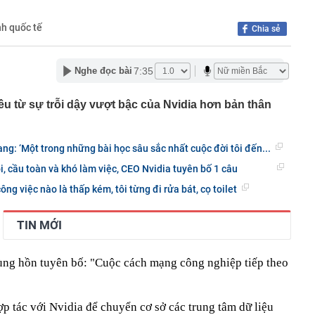
iệp
 6 chị em góp tiền xây cho bố mẹ: Chi phí 1,08 tỷ đồng,
nh quốc tế
Chia sẻ
ến tất cả ngỡ ngàng
61 USD/ounce, chuyên gia dự báo 'thời của bạc' sắp tới
 triển vắc-xin mới điều trị 3 bệnh ung thư nguy hiểm
7:35
Nghe đọc bài
ên cao nhất gần 2 tháng, quỹ vàng lớn nhất thế giới tiếp
g"
u từ sự trỗi dậy vượt bậc của Nvidia hơn bản thân
2 của nghệ sĩ Quang Minh và bà xã Tăng Khánh Chi
gớm nhất Hoa Cỏ May sau 25 năm: Nhan sắc thăng hạng
đẹp hơn thời mới vào nghề
g: ‘Một trong những bài học sâu sắc nhất cuộc đời tôi đến...
rác, người phụ nữ bất ngờ nhặt được tờ vé số trúng 31
i, cầu toàn và khó làm việc, CEO Nvidia tuyên bố 1 câu
 kết
ng việc nào là thấp kém, tôi từng đi rửa bát, cọ toilet
n mặt từ thẻ tín dụng?
 Phùng Hồng Huệ SN 1998 và 11 người liên quan 120 tỷ
TIN MỚI
 thuốc sinh lý nam
g, vàng nhẫn ngày 7/8 tại SJC, Bảo Tín Mạnh Hải, Bảo
 DOJI, Phú Quý,... đồng loạt giảm
ùng hồn tuyên bố: "Cuộc cách mạng công nghiệp tiếp theo
p tác với Nvidia để chuyển cơ sở các trung tâm dữ liệu