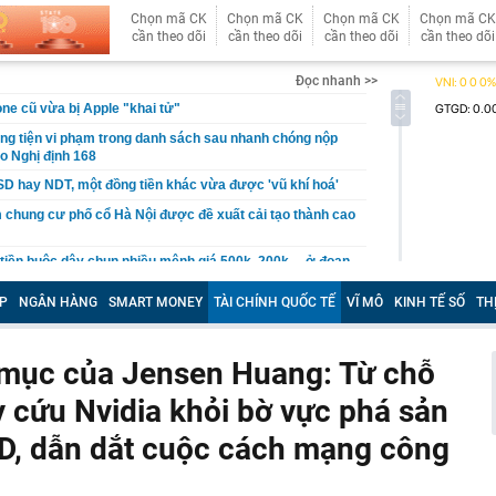
Chọn mã CK
Chọn mã CK
Chọn mã CK
Chọn mã CK
cần theo dõi
cần theo dõi
cần theo dõi
cần theo dõi
Đọc nhanh >>
ne cũ vừa bị Apple "khai tử"
g tiện vi phạm trong danh sách sau nhanh chóng nộp
eo Nghị định 168
D hay NDT, một đồng tiền khác vừa được 'vũ khí hoá'
chung cư phố cổ Hà Nội được đề xuất cải tạo thành cao
 tiền buộc dây chun nhiều mệnh giá 500k, 200k… ở đoạn
ó camera giám sát, Trần Ngọc Hà SN 1992 lập tức tới
ông an trình báo
P
NGÂN HÀNG
SMART MONEY
TÀI CHÍNH QUỐC TẾ
VĨ MÔ
KINH TẾ SỐ
TH
o 3 con giáp cần thận trọng nhất tháng 7 Âm lịch
iểm chuẩn đại học 2026: Thí sinh cần lưu ý gì?
mục của Jensen Huang: Từ chỗ
y" dịch vụ đóng giày dép ở Hội An: Pháp sư Việt đo chân
y cứu Nvidia khỏi bờ vực phá sản
hành phẩm đẹp vượt sức tưởng tượng
 bạc miếng sáng ngày 7/8 tại Ancarat, DOJI, Bảo Tín Mạnh
SD, dẫn dắt cuộc cách mạng công
k,...
 loại doanh nghiệp để thực hiện cơ cấu lại vốn nhà nước