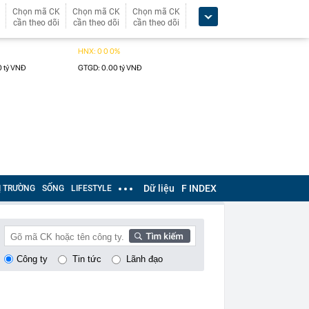
Chọn mã CK
Chọn mã CK
Chọn mã CK
cần theo dõi
cần theo dõi
cần theo dõi
Dữ liệu
F INDEX
Ị TRƯỜNG
SỐNG
LIFESTYLE
Công ty
Tin tức
Lãnh đạo