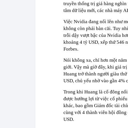
truyền thống trị giá hàng nghìn
tâm dữ liệu mới, các nhà máy AI,
Việc Nvidia đang nổi lên như mộ
không còn phải bàn cãi. Tuy nhi
trỗi dậy vượt bậc của Nvidia hơ
khoảng 4 tỷ USD, xếp thứ 546 n
Forbes.
Nói không xa, chỉ hơn một năm t
giới. Vậy mà giờ đây, khi giá tr
Huang trở thành người giàu thứ 1
USD, chủ yếu nhờ vào gần 4% c
Trong khi Huang là cổ đông nổi 
được hưởng lợi từ việc cổ phiếu
khác, bao gồm Giám đốc tài chín
cùng với 4 thành viên hội đồng q
USD.