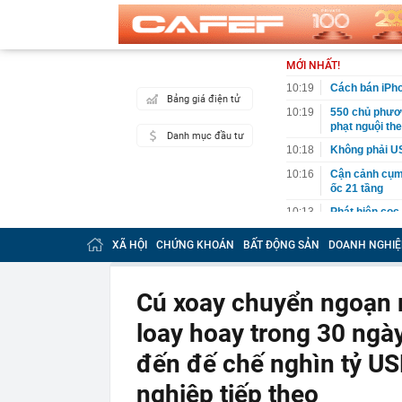
MỚI NHẤT!
10:19
Cách bán iPho
Bảng giá điện tử
10:19
550 chủ phươn
phạt nguội th
Danh mục đầu tư
10:18
Không phải US
10:16
Cận cảnh cụm 
ốc 21 tầng
10:13
Phát hiện cọc
đường không c
thẳng trụ sở c
XÃ HỘI
CHỨNG KHOÁN
BẤT ĐỘNG SẢN
DOANH NGHIỆ
10:11
Lời khuyên ch
10:10
Sắp công bố đ
Cú xoay chuyển ngoạn 
10:05
Khách Tây "lụ
loay hoay trong 30 ngà
chuẩn đét, t
10:03
Giá bạc thỏi,
đến đế chế nghìn tỷ U
Hải, Sacomban
nghiệp tiếp theo
10:02
Tiêu chí phân