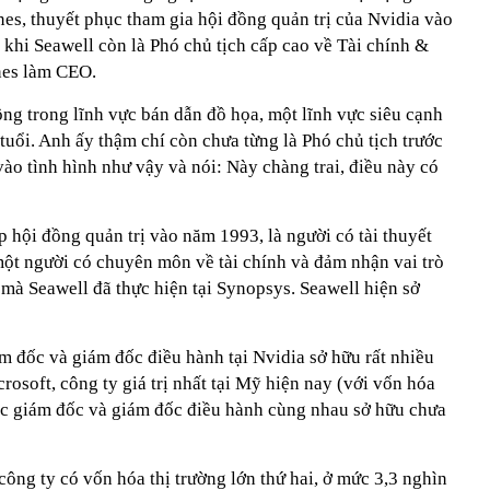
es, thuyết phục tham gia hội đồng quản trị của Nvidia vào
khi Seawell còn là Phó chủ tịch cấp cao về Tài chính &
nes làm CEO.
ộng trong lĩnh vực bán dẫn đồ họa, một lĩnh vực siêu cạnh
uổi. Anh ấy thậm chí còn chưa từng là Phó chủ tịch trước
vào tình hình như vậy và nói: Này chàng trai, điều này có
p hội đồng quản trị vào năm 1993, là người có tài thuyết
ột người có chuyên môn về tài chính và đảm nhận vai trò
 mà Seawell đã thực hiện tại Synopsys. Seawell hiện sở
m đốc và giám đốc điều hành tại Nvidia sở hữu rất nhiều
crosoft, công ty giá trị nhất tại Mỹ hiện nay (với vốn hóa
các giám đốc và giám đốc điều hành cùng nhau sở hữu chưa
ông ty có vốn hóa thị trường lớn thứ hai, ở mức 3,3 nghìn