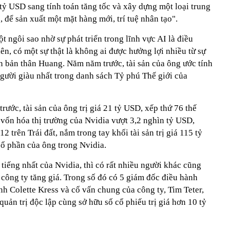
 tỷ USD sang tính toán tăng tốc và xây dựng một loại trung
 để sản xuất một mặt hàng mới, trí tuệ nhân tạo".
t ngôi sao nhờ sự phát triển trong lĩnh vực AI là điều
ên, có một sự thật là không ai được hưởng lợi nhiều từ sự
n bản thân Huang. Năm năm trước, tài sản của ông ước tính
gười giàu nhất trong danh sách Tỷ phú Thế giới của
rước, tài sản của ông trị giá 21 tỷ USD, xếp thứ 76 thế
ị vốn hóa thị trường của Nvidia vượt 3,2 nghìn tỷ USD,
2 trên Trái đất, nắm trong tay khối tài sản trị giá 115 tỷ
ổ phần của ông trong Nvidia.
tiếng nhất của Nvidia, thì có rất nhiều người khác cũng
 công ty tăng giá. Trong số đó có 5 giám đốc điều hành
h Colette Kress và cố vấn chung của công ty, Tim Teter,
uản trị độc lập cùng sở hữu số cổ phiếu trị giá hơn 10 tỷ