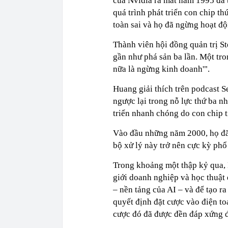
của Nvidia ra mắt năm 1995 đã 
quá trình phát triển con chip t
toàn sai và họ đã ngừng hoạt đ
Thành viên hội đồng quản trị S
gần như phá sản ba lần. Một tro
nữa là ngừng kinh doanh'".
Huang giải thích trên podcast 
ngược lại trong nỗ lực thứ ba n
triển nhanh chóng do con chip t
Vào đầu những năm 2000, họ đã p
bộ xử lý này trở nên cực kỳ phổ 
Trong khoảng một thập kỷ qua, 
giới doanh nghiệp và học thuật
– nền tảng của AI – và để tạo r
quyết định đặt cược vào điện to
cược đó đã được đền đáp xứng 