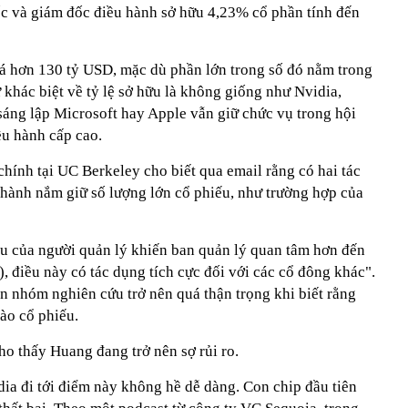
ốc và giám đốc điều hành sở hữu 4,23% cổ phần tính đến
.
giá hơn 130 tỷ USD, mặc dù phần lớn trong số đó nằm trong
 khác biệt về tỷ lệ sở hữu là không giống như Nvidia,
sáng lập Microsoft hay Apple vẫn giữ chức vụ trong hội
ều hành cấp cao.
chính tại UC Berkeley cho biết qua email rằng có hai tác
 hành nắm giữ số lượng lớn cổ phiếu, như trường hợp của
ếu của người quản lý khiến ban quản lý quan tâm hơn đến
u), điều này có tác dụng tích cực đối với các cổ đông khác".
n nhóm nghiên cứu trở nên quá thận trọng khi biết rằng
ào cổ phiếu.
cho thấy Huang đang trở nên sợ rủi ro.
dia đi tới điểm này không hề dễ dàng. Con chip đầu tiên