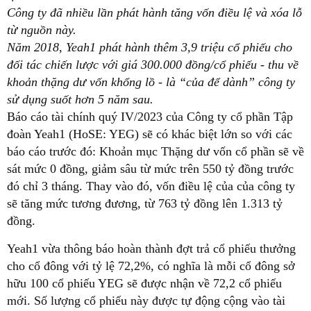
Công ty đã nhiều lần phát hành tăng vốn điều lệ và xóa lỗ
từ nguồn này.
Năm 2018, Yeah1 phát hành thêm 3,9 triệu cổ phiếu cho
đối tác chiến lược với giá 300.000 đồng/cổ phiếu - thu về
khoản thặng dư vốn khổng lồ - là “của để dành” công ty
sử dụng suốt hơn 5 năm sau.
Báo cáo tài chính quý IV/2023 của Công ty cổ phần Tập
đoàn Yeah1 (HoSE: YEG) sẽ có khác biệt lớn so với các
báo cáo trước đó: Khoản mục Thặng dư vốn cổ phần sẽ về
sát mức 0 đồng, giảm sâu từ mức trên 550 tỷ đồng trước
đó chỉ 3 tháng. Thay vào đó, vốn điều lệ của của công ty
sẽ tăng mức tương đương, từ 763 tỷ đồng lên 1.313 tỷ
đồng.
Yeah1 vừa thông báo hoàn thành đợt trả cổ phiếu thưởng
cho cổ đông với tỷ lệ 72,2%, có nghĩa là mỗi cổ đông sở
hữu 100 cổ phiếu YEG sẽ được nhận về 72,2 cổ phiếu
mới. Số lượng cổ phiếu này được tự động cộng vào tài