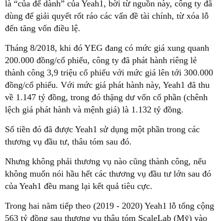
là “của để dành” của Yeah1, bời từ nguồn này, công ty đã
dùng để giải quyết rốt ráo các vấn đề tài chính, từ xóa lỗ
đến tăng vốn điều lệ.
Tháng 8/2018, khi đó YEG đang có mức giá xung quanh
200.000 đồng/cổ phiếu, công ty đã phát hành riêng lẻ
thành công 3,9 triệu cổ phiếu với mức giá lên tới 300.000
đồng/cổ phiếu. Với mức giá phát hành này, Yeah1 đã thu
về 1.147 tỷ đồng, trong đó thặng dư vốn cổ phần (chênh
lệch giá phát hành và mệnh giá) là 1.132 tỷ đồng.
Số tiền đó đã được Yeah1 sử dụng một phần trong các
thương vụ đầu tư, thâu tóm sau đó.
Nhưng không phải thương vụ nào cũng thành công, nếu
không muốn nói hầu hết các thương vụ đầu tư lớn sau đó
của Yeah1 đều mang lại kết quả tiêu cực.
Trong hai năm tiếp theo (2019 - 2020) Yeah1 lỗ tổng cộng
563 tỷ đồng sau thương vụ thâu tóm ScaleLab (Mỹ) vào