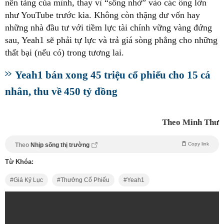
nền tảng của mình, thay vì “sống nhờ” vào các ông lớn
như YouTube trước kia. Không còn thặng dư vốn hay
những nhà đầu tư với tiềm lực tài chính vững vàng đứng
sau, Yeah1 sẽ phải tự lực và trả giá sòng phẳng cho những
thất bại (nếu có) trong tương lai.
Yeah1 bán xong 45 triệu cổ phiếu cho 15 cá
nhân, thu về 450 tỷ đồng
Theo Minh Thư
Copy link
Theo
Nhịp sống thị trường
Từ Khóa:
Giá Kỷ Lục
Thưởng Cổ Phiếu
Yeah1