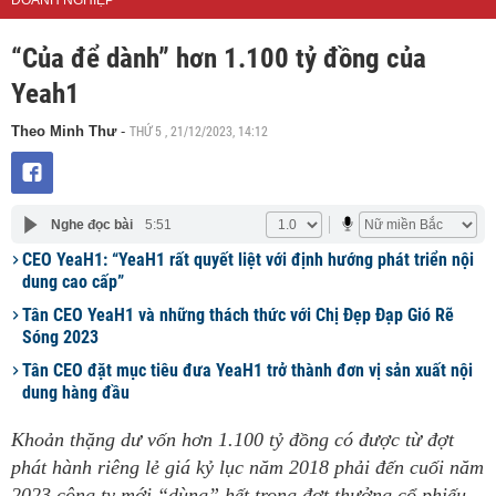
DOANH NGHIỆP
“Của để dành” hơn 1.100 tỷ đồng của
Yeah1
THỨ 5 , 21/12/2023, 14:12
Theo Minh Thư
-
Nghe đọc bài
5:51
CEO YeaH1: “YeaH1 rất quyết liệt với định hướng phát triển nội
dung cao cấp”
Tân CEO YeaH1 và những thách thức với Chị Đẹp Đạp Gió Rẽ
Sóng 2023
Tân CEO đặt mục tiêu đưa YeaH1 trở thành đơn vị sản xuất nội
dung hàng đầu
Khoản thặng dư vốn hơn 1.100 tỷ đồng có được từ đợt
phát hành riêng lẻ giá kỷ lục năm 2018 phải đến cuối năm
2023 công ty mới “dùng” hết trong đợt thưởng cổ phiếu