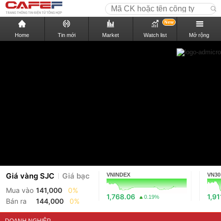
New
Home
Tin mới
Market
Watch list
Mở rộng
Giá vàng SJC
Giá bạc
VNINDEX
VN30
Mua vào
141,000
0%
1,768.06
1,91
0.19%
Bán ra
144,000
0%