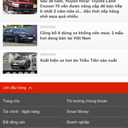
Sau 38 năm, 'huyền thoại' Toyota Land
Cruiser 70 vẫn được nâng cấp để bán tiếp
ít nhất 2 năm nữa vì... dân tình xếp hàng
chờ mua quá nhiều
26/02/2019
Công bố 6 dòng xe không nên mua: 2 mẫu
hot đang bán tại Việt Nam
18/01/2018
Xuất hiện xe hơi do Triều Tiên sản xuất
Lên đầu trang
Trang chủ
Thị trường chứng khoán
Tài chính - Ngân hàng
Smart Money
Bất động sản
Doanh nghiệp