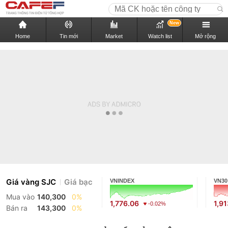
New
Home
Tin mới
Market
Watch list
Mở rộng
Giá vàng SJC
Giá bạc
VNINDEX
VN30
Mua vào
140,300
0%
1,776.06
1,9
-0.02%
Bán ra
143,300
0%