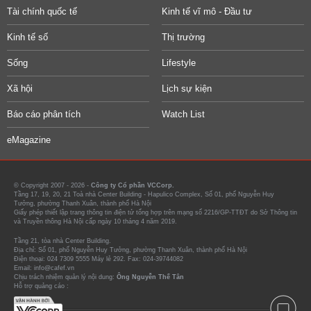
Tài chính quốc tế
Kinh tế vĩ mô - Đầu tư
Kinh tế số
Thị trường
Sống
Lifestyle
Xã hội
Lịch sự kiện
Báo cáo phân tích
Watch List
eMagazine
© Copyright 2007 - 2026 -
Công ty Cổ phần VCCorp.
Tầng 17, 19, 20, 21 Toà nhà Center Building - Hapulico Complex, Số 01, phố Nguyễn Huy
Tưởng, phường Thanh Xuân, thành phố Hà Nội
Giấy phép thiết lập trang thông tin điện tử tổng hợp trên mạng số 2216/GP-TTĐT do Sở Thông tin
và Truyền thông Hà Nội cấp ngày 10 tháng 4 năm 2019.
Tầng 21, tòa nhà Center Building.
Địa chỉ: Số 01, phố Nguyễn Huy Tưởng, phường Thanh Xuân, thành phố Hà Nội
Điện thoại: 024 7309 5555 Máy lẻ 292. Fax: 024-39744082
Email: info@cafef.vn
Chịu trách nhiệm quản lý nội dung:
Ông Nguyễn Thế Tân
Hỗ trợ quảng cáo :