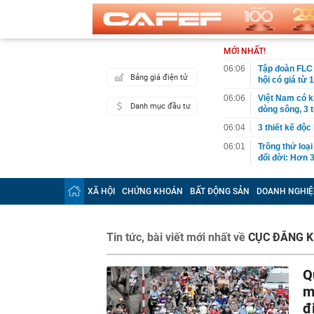
MỚI NHẤT!
06:06
Tập đoàn FLC 
Bảng giá điện tử
hội có giá từ 
06:06
Việt Nam có k
Danh mục đầu tư
dòng sông, 3 
06:04
3 thiết kế độc
06:01
Trồng thử loại
đổi đời: Hơn 
05:34
Vì sao ăn ch
XÃ HỘI
CHỨNG KHOÁN
BẤT ĐỘNG SẢN
DOANH NGHIỆ
00:40
Việt Nam có 1
năm: Từng chi 
nước, được tạ
Tin tức, bài viết mới nhất về
00:37
CỤC ĐĂNG K
Việt Nam có đ
quyên đẹp bậc
00:27
Khởi tố 7 cán
Q
00:26
Chữ ký của nữ
m
00:07
Honda lỗ 10 t
đ