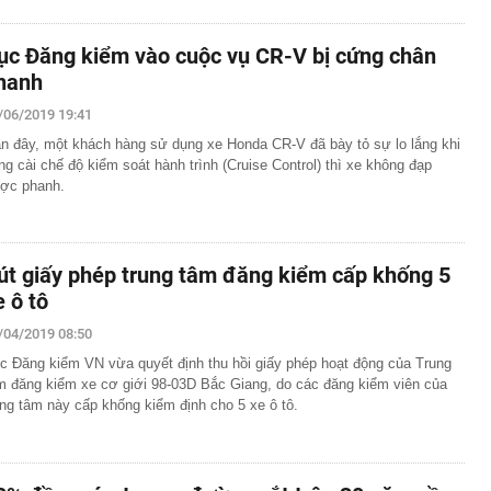
ục Đăng kiểm vào cuộc vụ CR-V bị cứng chân
hanh
/06/2019 19:41
n đây, một khách hàng sử dụng xe Honda CR-V đã bày tỏ sự lo lắng khi
ng cài chế độ kiểm soát hành trình (Cruise Control) thì xe không đạp
ợc phanh.
út giấy phép trung tâm đăng kiểm cấp khống 5
e ô tô
/04/2019 08:50
c Đăng kiểm VN vừa quyết định thu hồi giấy phép hoạt động của Trung
m đăng kiểm xe cơ giới 98-03D Bắc Giang, do các đăng kiểm viên của
ung tâm này cấp khống kiểm định cho 5 xe ô tô.