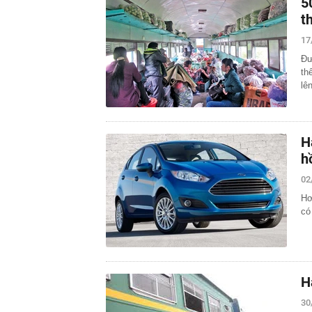
5
t
17
Đư
th
lên
H
hồ
02
Hơ
có
H
30