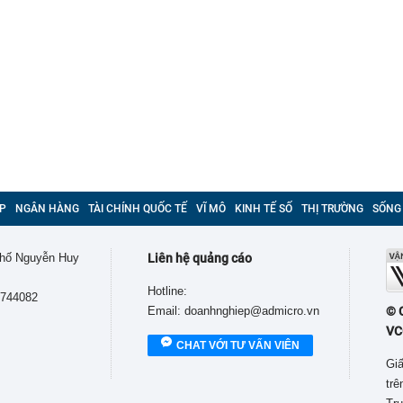
P
NGÂN HÀNG
TÀI CHÍNH QUỐC TẾ
VĨ MÔ
KINH TẾ SỐ
THỊ TRƯỜNG
SỐNG
 phố Nguyễn Huy
Liên hệ quảng cáo
Hotline:
9744082
Email: doanhnghiep@admicro.vn
© 
VC
CHAT VỚI TƯ VẤN VIÊN
Giấ
tr