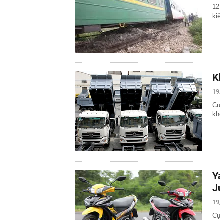
12
ki
K
19
Cụ
kh
Y
J
19
Cụ