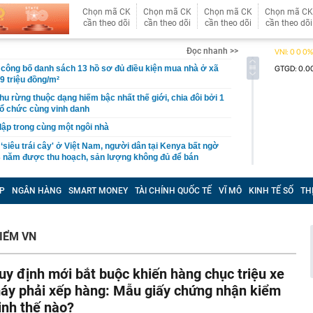
Chọn mã CK
Chọn mã CK
Chọn mã CK
Chọn mã CK
cần theo dõi
cần theo dõi
cần theo dõi
cần theo dõi
Đọc nhanh >>
công bố danh sách 13 hồ sơ đủ điều kiện mua nhà ở xã
19 triệu đồng/m²
hu rừng thuộc dạng hiếm bậc nhất thế giới, chia đôi bởi 1
tổ chức cùng vinh danh
 lập trong cùng một ngôi nhà
 ‘siêu trái cây' ở Việt Nam, người dân tại Kenya bất ngờ
3 năm được thu hoạch, sản lượng không đủ để bán
uối xong KHÔNG NÊN vứt vỏ?
P
NGÂN HÀNG
SMART MONEY
TÀI CHÍNH QUỐC TẾ
VĨ MÔ
KINH TẾ SỐ
TH
 bệnh viện đạt doanh thu gần 1.000 tỷ đồng chỉ trong nửa
gần 200 tỷ đưa công nghệ tiên tiến nhất thế giới về
p chí Mỹ vinh danh
IỂM VN
ỉnh núi ít người biết cao hơn 3.000 m: Sở hữu rừng đỗ
 nhất Tây Bắc, mùa đông phủ băng giá trắng xóa
 bộ trạm y tế ở Đắk Lắk
uy định mới bắt buộc khiến hàng chục triệu xe
 Chủ tịch xinh đẹp sinh năm 1999 ra sao?
áy phải xếp hàng: Mẫu giấy chứng nhận kiểm
ỷ USD từ xe điện năm 2025-2026, ước tính lỗ thêm 3,3 tỷ
ịnh thế nào?