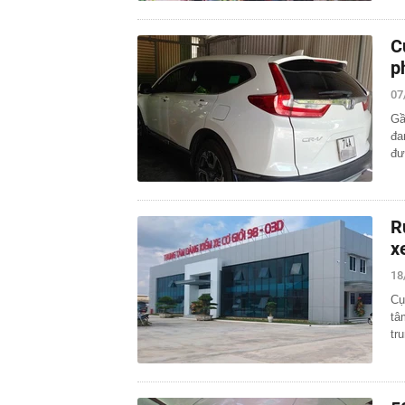
C
p
07
Gầ
đa
đư
R
x
18
Cụ
tâ
tr