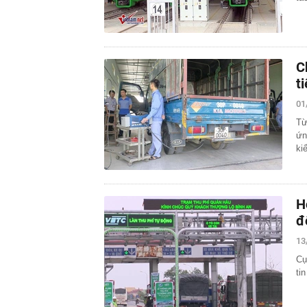
C
t
01
Từ
ứn
ki
H
đ
13
Cụ
ti