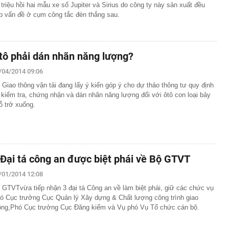
 triệu hồi hai mẫu xe số Jupiter và Sirius do công ty này sản xuất đều
p vấn đề ở cụm công tắc đèn thắng sau.
tô phải dán nhãn năng lượng?
/04/2014 09:06
 Giao thông vận tải đang lấy ý kiến góp ý cho dự thảo thông tư quy định
 kiểm tra, chứng nhận và dán nhãn năng lượng đối với ôtô con loại bảy
ỗ trở xuống.
 Đại tá công an được biệt phái về Bộ GTVT
/01/2014 12:08
 GTVTvừa tiếp nhận 3 đại tá Công an về làm biệt phái, giữ các chức vụ
ó Cục trưởng Cục Quản lý Xây dựng & Chất lượng công trình giao
ông,Phó Cục trưởng Cục Đăng kiểm và Vụ phó Vụ Tổ chức cán bộ.