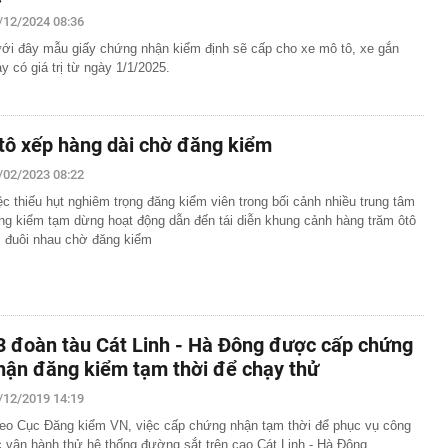
6-2027
/12/2024 08:36
nh thép lỗ lũy kế hơn 3.800 tỷ, khoản phải trả nhóm Vin
1.424 tỷ đồng
ới đây mẫu giấy chứng nhận kiểm định sẽ cấp cho xe mô tô, xe gắn
y có giá trị từ ngày 1/1/2025.
nữa, chứng khoán Việt Nam đón một thông tin quan
ên 29 cổ phiếu có thể đón dòng vốn tỷ USD sau nâng hạng
yên bố áp thuế 20% với tài sản uỷ thác ở nước ngoài,
tô xếp hàng dài chờ đăng kiểm
 'nháo nhào' tìm cách nộp tiền
/02/2023 08:22
OSE "bốc đầu" kịch trần 5 phiên liên tiếp sau khi báo lãi
ệc thiếu hụt nghiêm trọng đăng kiểm viên trong bối cảnh nhiều trung tâm
ng kiểm tạm dừng hoạt động dẫn đến tái diễn khung cảnh hàng trăm ôtô
thu hơn 9.200 tỷ đồng trong nửa cuối năm 2026: Động lực
i đuôi nhau chờ đăng kiểm
tên 6 doanh nghiệp tăng trưởng, định giá hợp lý
lớn từ cho vay, vì đâu Vietcombank có khoản lãi 2.900 tỷ
nắm trọn toà tháp 35 tầng đắc địa hàng đầu phường Sài
3 đoàn tàu Cát Linh - Hà Đông được cấp chứng
ó quỹ phúc lợi 174 tỷ đồng cho gần 1.700 nhân viên:
 tháng tuổi, miễn học phí, hỗ trợ nửa tiền ăn
hận đăng kiểm tạm thời để chạy thử
 vàng” của MWG có thể mở hơn 1.000 cửa hàng trong
/12/2019 14:19
nhuận nhiều khả năng vượt kế hoạch
eo Cục Đăng kiểm VN, việc cấp chứng nhận tạm thời để phục vụ công
c vận hành thử hệ thống đường sắt trên cao Cát Linh - Hà Đông.