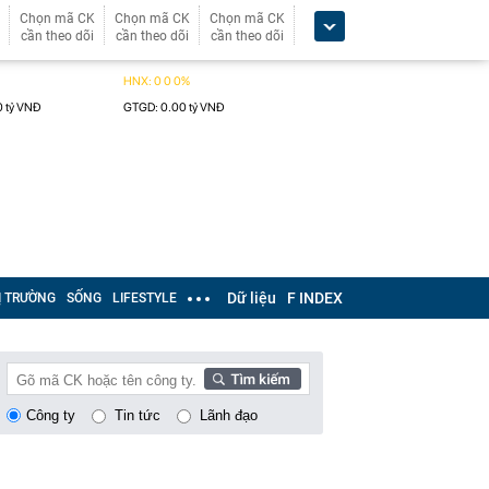
Chọn mã CK
Chọn mã CK
Chọn mã CK
cần theo dõi
cần theo dõi
cần theo dõi
Dữ liệu
F INDEX
Ị TRƯỜNG
SỐNG
LIFESTYLE
Công ty
Tin tức
Lãnh đạo