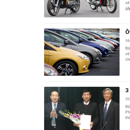
sẽ
gặ
Ô
04
Bộ
về
ch
3
20
Bộ
Ph
th