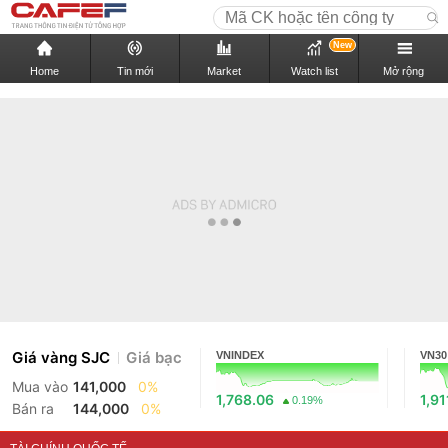
New
Home
Tin mới
Market
Watch list
Mở rộng
Giá vàng SJC
Giá bạc
VNINDEX
VN30
Mua vào
141,000
0%
1,768.06
1,91
0.19%
Bán ra
144,000
0%