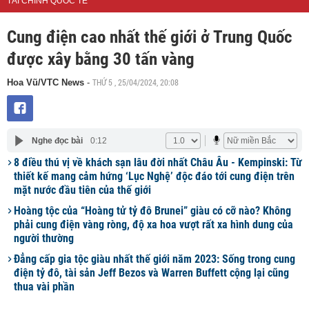
TÀI CHÍNH QUỐC TẾ
Cung điện cao nhất thế giới ở Trung Quốc
được xây bằng 30 tấn vàng
THỨ 5 , 25/04/2024, 20:08
Hoa Vũ/VTC News
-
Nghe đọc bài
0:12
8 điều thú vị về khách sạn lâu đời nhất Châu Âu - Kempinski: Từ
thiết kế mang cảm hứng ‘Lục Nghệ’ độc đáo tới cung điện trên
mặt nước đầu tiên của thế giới
Hoàng tộc của “Hoàng tử tỷ đô Brunei” giàu có cỡ nào? Không
phải cung điện vàng ròng, độ xa hoa vượt rất xa hình dung của
người thường
Đẳng cấp gia tộc giàu nhất thế giới năm 2023: Sống trong cung
điện tỷ đô, tài sản Jeff Bezos và Warren Buffett cộng lại cũng
thua vài phần