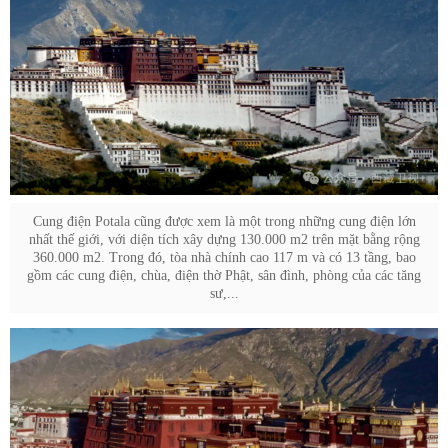
Cung điện Potala cũng được xem là một trong những cung điện lớn
nhất thế giới, với diện tích xây dựng 130.000 m2 trên mặt bằng rộng
360.000 m2. Trong đó, tòa nhà chính cao 117 m và có 13 tầng, bao
gồm các cung điện, chùa, điện thờ Phật, sân đình, phòng của các tăng
sư,...