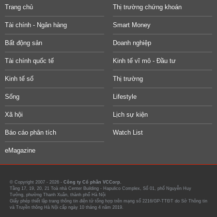
Trang chủ
Thị trường chứng khoán
Tài chính - Ngân hàng
Smart Money
Bất động sản
Doanh nghiệp
Tài chính quốc tế
Kinh tế vĩ mô - Đầu tư
Kinh tế số
Thị trường
Sống
Lifestyle
Xã hội
Lịch sự kiện
Báo cáo phân tích
Watch List
eMagazine
© Copyright 2007 - 2026 -
Công ty Cổ phần VCCorp.
Tầng 17, 19, 20, 21 Toà nhà Center Building - Hapulico Complex, Số 01, phố Nguyễn Huy
Tưởng, phường Thanh Xuân, thành phố Hà Nội
Giấy phép thiết lập trang thông tin điện tử tổng hợp trên mạng số 2216/GP-TTĐT do Sở Thông tin
và Truyền thông Hà Nội cấp ngày 10 tháng 4 năm 2019.