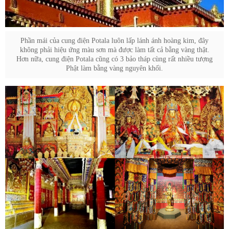
Phần mái của cung điện Potala luôn lấp lánh ánh hoàng kim, đây
không phải hiệu ứng màu sơn mà được làm tất cả bằng vàng thật.
Hơn nữa, cung điện Potala cũng có 3 bảo tháp cùng rất nhiều tượng
Phật làm bằng vàng nguyên khối.