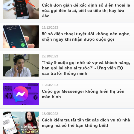
Cách đơn giản để xác định số điện thoại lạ
vừa gọi đến là ai, biết cả tiếp thị hay lừa
đảo
13/12/2023
50 số điện thoại tuyệt đối không nên nghe,
chặn ngay khi nhận được cuộc gọi
22/10/2023
'Thấy 9 cuộc gọi nhỡ từ vợ và khách hàng,
bạn gọi lại cho ai trước?' - Ứng viên EQ
cao trả lời thông minh
15/04/2023
Cuộc gọi Messenger không hiển thị trên
màn hình
15/05/2022
Cách kiểm tra tất tần tật các dịch vụ từ nhà
mạng mà có thể bạn không biết!