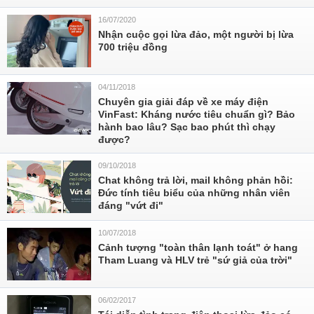
16/07/2020
Nhận cuộc gọi lừa đảo, một người bị lừa
700 triệu đồng
04/11/2018
Chuyên gia giải đáp về xe máy điện
VinFast: Kháng nước tiêu chuẩn gì? Bảo
hành bao lâu? Sạc bao phút thì chạy
được?
09/10/2018
Chat không trả lời, mail không phản hồi:
Đức tính tiêu biểu của những nhân viên
đáng "vứt đi"
10/07/2018
Cảnh tượng "toàn thân lạnh toát" ở hang
Tham Luang và HLV trẻ "sứ giả của trời"
06/02/2017