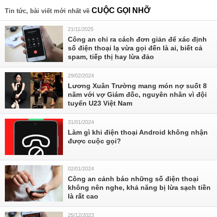
CUỘC GỌI NHỠ
Tin tức, bài viết mới nhất về
21/11/2025
Công an chỉ ra cách đơn giản để xác định
số điện thoại lạ vừa gọi đến là ai, biết cả
spam, tiếp thị hay lừa đảo
29/02/2024
Lương Xuân Trường mang món nợ suốt 8
năm với vợ Giám đốc, nguyên nhân vì đội
tuyển U23 Việt Nam
31/01/2024
Làm gì khi điện thoại Android không nhận
được cuộc gọi?
02/01/2024
Công an cảnh báo những số điện thoại
không nên nghe, khả năng bị lừa sạch tiền
là rất cao
25/12/2023