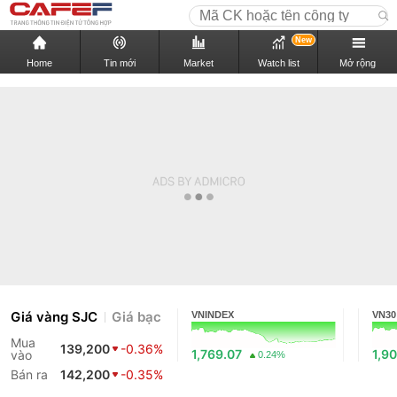
New
Home
Tin mới
Market
Watch list
Mở rộng
Giá vàng SJC
Giá bạc
VNINDEX
VN30
Mua
139,200
-0.36%
1,769.07
1,9
vào
0.24%
Bán ra
142,200
-0.35%