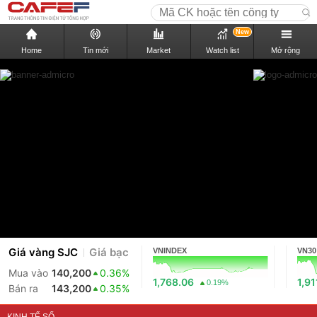
New
Home
Tin mới
Market
Watch list
Mở rộng
Giá vàng SJC
Giá bạc
VNINDEX
VN30
Mua vào
140,200
0.36%
1,768.06
1,91
0.19%
Bán ra
143,200
0.35%