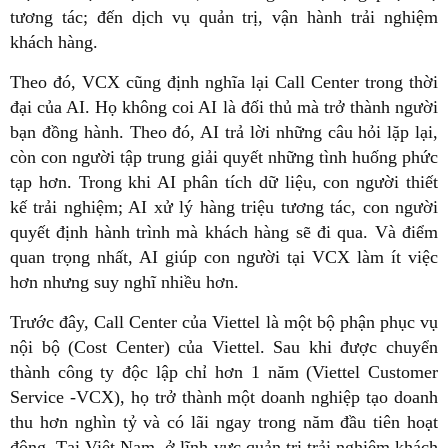
tương tác; đến dịch vụ quản trị, vận hành trải nghiệm
khách hàng.
Theo đó, VCX cũng định nghĩa lại Call Center trong thời
đại của AI. Họ không coi AI là đối thủ mà trở thành người
bạn đồng hành. Theo đó, AI trả lời những câu hỏi lặp lại,
còn con người tập trung giải quyết những tình huống phức
tạp hơn. Trong khi AI phân tích dữ liệu, con người thiết
kế trải nghiệm; AI xử lý hàng triệu tương tác, con người
quyết định hành trình mà khách hàng sẽ đi qua. Và điểm
quan trọng nhất, AI giúp con người tại VCX làm ít việc
hơn nhưng suy nghĩ nhiều hơn.
Trước đây, Call Center của Viettel là một bộ phận phục vụ
nội bộ (Cost Center) của Viettel. Sau khi được chuyển
thành công ty độc lập chỉ hơn 1 năm (Viettel Customer
Service -VCX), họ trở thành một doanh nghiệp tạo doanh
thu hơn nghìn tỷ và có lãi ngay trong năm đầu tiên hoạt
động. Tại Việt Nam, ở lĩnh vực quản trị trải nghiệm khách