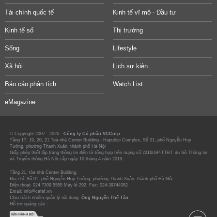
Tài chính quốc tế
Kinh tế vĩ mô - Đầu tư
Kinh tế số
Thị trường
Sống
Lifestyle
Xã hội
Lịch sự kiện
Báo cáo phân tích
Watch List
eMagazine
© Copyright 2007 - 2026 -
Công ty Cổ phần VCCorp.
Tầng 17, 19, 20, 21 Toà nhà Center Building - Hapulico Complex, Số 01, phố Nguyễn Huy
Tưởng, phường Thanh Xuân, thành phố Hà Nội
Giấy phép thiết lập trang thông tin điện tử tổng hợp trên mạng số 2216/GP-TTĐT do Sở Thông tin
và Truyền thông Hà Nội cấp ngày 10 tháng 4 năm 2019.
Tầng 21, tòa nhà Center Building.
Địa chỉ: Số 01, phố Nguyễn Huy Tưởng, phường Thanh Xuân, thành phố Hà Nội
Điện thoại: 024 7309 5555 Máy lẻ 292. Fax: 024-39744082
Email: info@cafef.vn
Chịu trách nhiệm quản lý nội dung:
Ông Nguyễn Thế Tân
Hỗ trợ quảng cáo :