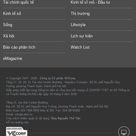
Tài chính quốc tế
Kinh tế vĩ mô - Đầu tư
Kinh tế số
Thị trường
Sống
Lifestyle
Xã hội
Lịch sự kiện
Báo cáo phân tích
Watch List
eMagazine
© Copyright 2007 - 2026 -
Công ty Cổ phần VCCorp.
Tầng 17, 19, 20, 21 Toà nhà Center Building - Hapulico Complex, Số 01, phố Nguyễn Huy
Tưởng, phường Thanh Xuân, thành phố Hà Nội
Giấy phép thiết lập trang thông tin điện tử tổng hợp trên mạng số 2216/GP-TTĐT do Sở Thông tin
và Truyền thông Hà Nội cấp ngày 10 tháng 4 năm 2019.
Tầng 21, tòa nhà Center Building.
Địa chỉ: Số 01, phố Nguyễn Huy Tưởng, phường Thanh Xuân, thành phố Hà Nội
Điện thoại: 024 7309 5555 Máy lẻ 292. Fax: 024-39744082
Email: info@cafef.vn
Chịu trách nhiệm quản lý nội dung:
Ông Nguyễn Thế Tân
Hỗ trợ quảng cáo :