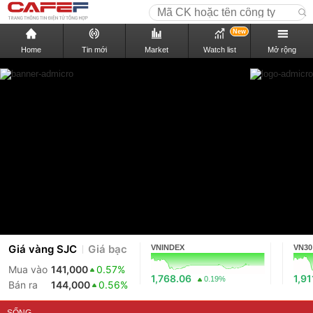
New
Home
Tin mới
Market
Watch list
Mở rộng
Giá vàng SJC
Giá bạc
VNINDEX
VN30
Mua vào
141,000
0.57%
1,768.06
1,91
0.19%
Bán ra
144,000
0.56%