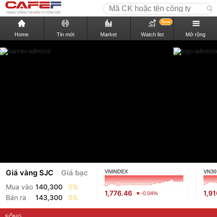
New
Home
Tin mới
Market
Watch list
Mở rộng
Giá vàng SJC
Giá bạc
VNINDEX
VN30
Mua vào
140,300
0%
1,776.46
1,9
-0.04%
Bán ra
143,300
0%