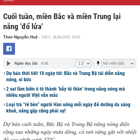
SỐNG
Cuối tuần, miền Bắc và miền Trung lại
nắng 'đổ lửa'
THỨ 5 , 05/06/2025, 20:00
Theo Nguyễn Huệ
-
Nghe đọc bài
4:48
Dự báo thời tiết 10 ngày tới: Bắc và Trung Bộ tái diễn nắng
nóng, oi bức
2 sai lầm biến ô tô thành ‘bẫy tử thần’ trong nắng nóng mà
nhiều người Việt vẫn mắc
Loại trà “rẻ bèo” người Hàn uống mỗi ngày để dưỡng da sáng
khoẻ, nắng gặp cũng phải sợ!
Dự báo cuối tuần, Bắc Bộ và Trung Bộ nắng nóng diện
rộng sau những ngày mưa dông, có nơi nắng gắt với nhiệt
độ cao nhất vượt 37°C.