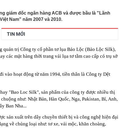
m, quy tụ đến 2.443 Thạc sĩ, Tiến sĩ, Phó Giáo sư, Giáo
ổng giám đốc ngân hàng ACB và được bầu là "Lãnh
ia đình đặt một tờ giấy A4 vào ngăn đông tủ lạnh? Lấy ra
 Việt Nam" năm 2007 và 2010.
vấn đề
nh nghiệp nhà nước GVR, PV GAS, BSR, Petrolimex,
ng loạt "tím lịm"
TIN MỚI
loạt kiểm tra 293 căn hộ tại một khu chung cư lúc rạng
 quản trị Công ty cổ phần tơ lụa Bảo Lộc (Bảo Lộc Silk),
ilk có 'biến'
 các mặt hàng thời trang vải lụa tơ tằm cao cấp có trụ sở
 2026, mức hưởng BHYT của người lao động được quy
 địa và bài toán chủ quyền dữ liệu của doanh nghiệp Việt
đi vào hoạt động từ năm 1994, tiền thân là Công ty Dệt
a tử vong đầu tiên liên quan đến đợt dịch Cyclospora
 báo quan trọng đến toàn bộ khách hàng
hay "Bao Loc Silk", sản phẩm của công ty được nhiều thị
gân hàng Agribank hiện nay
a chuộng như: Nhật Bản, Hàn Quốc, Nga, Pakistan, Bỉ, Anh,
 đến đâu: Chiếc Land Cruiser này vừa cán mốc 99 vạn
ây Ban Nha...
động cơ, hộp số nguyên bản
c sản xuất trên dây chuyền thiết bị và công nghệ hiện đại
ạng về chủng loại như: tơ xe, vải mộc, khăn choàng,