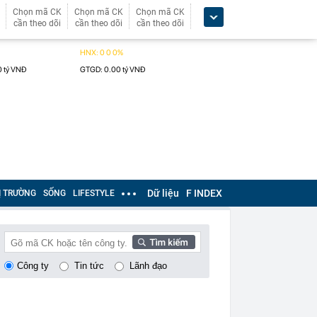
Chọn mã CK
Chọn mã CK
Chọn mã CK
cần theo dõi
cần theo dõi
cần theo dõi
Dữ liệu
F INDEX
Ị TRƯỜNG
SỐNG
LIFESTYLE
Công ty
Tin tức
Lãnh đạo