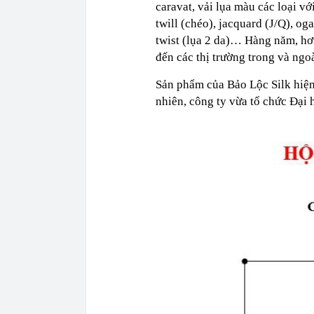
caravat, vải lụa màu các loại vớ
twill (chéo), jacquard (J/Q), og
twist (lụa 2 da)… Hàng năm, hơ
đến các thị trường trong và ngoà
Sản phẩm của Bảo Lộc Silk hiện 
nhiên, công ty vừa tổ chức Đại