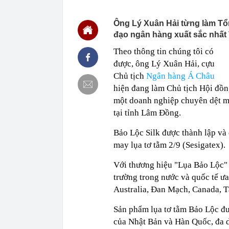
516 tỷ đồng/nă
sư
Ông Lý Xuân Hải từng làm T
11:15
Vì sao nhiều g
đạo ngân hàng xuất sắc nhất
mới biết một 
Theo thông tin chúng tôi có
11:13
Cổ phiếu doa
Becamex... đồ
được, ông Lý Xuân Hải, cựu
11:10
Công an đồng 
Chủ tịch
Ngân hàng Á Châu
sáng
hiện đang làm Chủ tịch Hội đồng
11:05
Cổ phiếu Vinam
một doanh nghiệp chuyên dệt may
11:05
Nghỉ hưu năm
tại tỉnh Lâm Đồng.
định ra sao?
11:02
Hạ tầng AI nội
Bảo Lộc Silk được thành lập và 
11:00
Mỹ ghi nhận c
may lụa tơ tằm 2/9 (Sesigatex).
10:59
BIDV có thông
Với thương hiệu "Lụa Bảo Lộc" 
10:58
Nợ xấu của n
trường trong nước và quốc tế ư
10:58
Xe Toyota bền
Australia, Đan Mạch, Canada, T
km vẫn dùng 
Sản phẩm lụa tơ tằm Bảo Lộc đượ
của Nhật Bản và Hàn Quốc, đa d