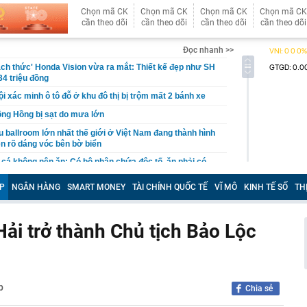
Chọn mã CK
Chọn mã CK
Chọn mã CK
Chọn mã CK
cần theo dõi
cần theo dõi
cần theo dõi
cần theo dõi
Đọc nhanh >>
hách thức' Honda Vision vừa ra mắt: Thiết kế đẹp như SH
34 triệu đồng
i xác minh ô tô đỗ ở khu đô thị bị trộm mất 2 bánh xe
ng Hồng bị sạt do mưa lớn
 ballroom lớn nhất thế giới ở Việt Nam đang thành hình
ện rõ dáng vóc bên bờ biển
 cá không nên ăn: Có bộ phận chứa độc tố, ăn phải có
hận
P
NGÂN HÀNG
SMART MONEY
TÀI CHÍNH QUỐC TẾ
VĨ MÔ
KINH TẾ SỐ
TH
 tốc cuộc đua bộ nhớ AI với chuẩn HBF mới
từ shipper, tài khoản ngân hàng lập tức hiện lệnh
ơn 28 triệu đồng: Cô gái sinh năm 1990 phải đến công an
i trở thành Chủ tịch Bảo Lộc
7 km gắn 'tường' chống ồn trên Vành đai 3 qua khu đô
h danh Top 3 Công ty công nghệ cung cấp sản phẩm,
p
ải pháp chuyển đổi số uy tín năm 2026
Chia sẻ
 đại học vùng vừa đạt doanh thu 2.200 tỷ đồng, trả lương