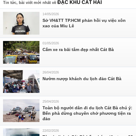
ĐẶC KHU CÁT HẢI
Tin tức, bài viết mới nhất về
14/05/2026
Sở VH&TT TP.HCM phản hồi vụ việc xôn
xao của Miu Lê
01/05/2026
Cấm xe ra bãi tắm đẹp nhất Cát Bà
26/04/2026
Nườm nượp khách du lịch đảo Cát Bà
25/04/2026
Toàn bộ người dân đi du lịch Cát Bà chú ý:
Bến phà dừng chuyên chở phương tiện ra
đảo
22/02/2026