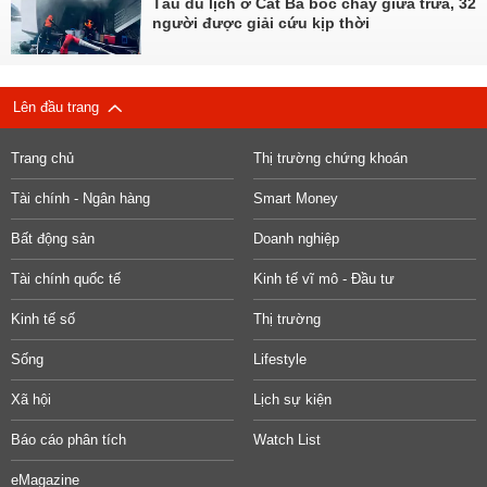
Tàu du lịch ở Cát Bà bốc cháy giữa trưa, 32
người được giải cứu kịp thời
Lên đầu trang
Trang chủ
Thị trường chứng khoán
Tài chính - Ngân hàng
Smart Money
Bất động sản
Doanh nghiệp
Tài chính quốc tế
Kinh tế vĩ mô - Đầu tư
Kinh tế số
Thị trường
Sống
Lifestyle
Xã hội
Lịch sự kiện
Báo cáo phân tích
Watch List
eMagazine