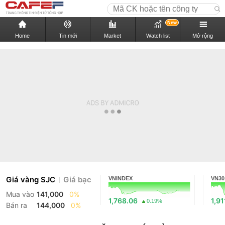
New
Home
Tin mới
Market
Watch list
Mở rộng
Giá vàng SJC
Giá bạc
VNINDEX
VN30
Mua vào
141,000
0%
1,768.06
1,91
0.19%
Bán ra
144,000
0%