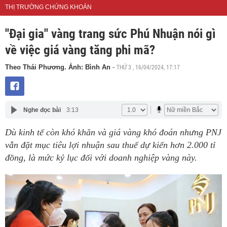
THỊ TRƯỜNG CHỨNG KHOÁN
"Đại gia" vàng trang sức Phú Nhuận nói gì
về việc giá vàng tăng phi mã?
THỨ 3 , 16/04/2024, 17:17
Theo Thái Phương. Ảnh: Bình An
-
Nghe đọc bài
3:13
Dù kinh tế còn khó khăn và giá vàng khó đoán nhưng PNJ
vẫn đặt mục tiêu lợi nhuận sau thuế dự kiến hơn 2.000 tỉ
đồng, là mức kỷ lục đối với doanh nghiệp vàng này.