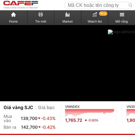
New
Home
Tin mới
Market
Watch list
Mở rộng
Giá vàng SJC
Giá bạc
VNINDEX
VN30
Mua
139,700
-0.43%
1,765.72
1,9
vào
-0.60%
Bán ra
142,700
-0.42%