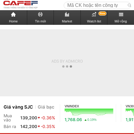
New
Home
Tin mới
Market
Watch list
Mở rộng
Giá vàng SJC
Giá bạc
VNINDEX
VN30
Mua
139,200
-0.36%
1,768.06
1,91
vào
0.19%
Bán ra
142,200
-0.35%