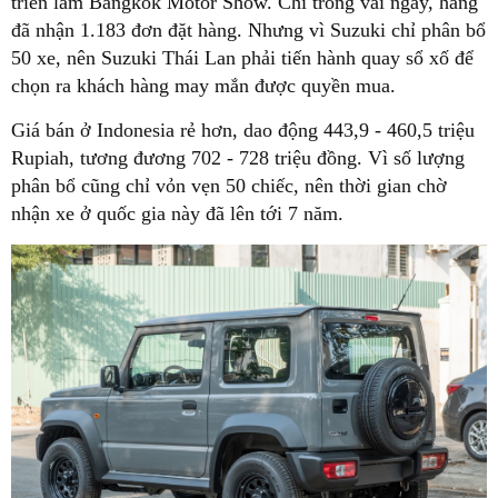
triển lãm Bangkok Motor Show. Chỉ trong vài ngày, hãng
đã nhận 1.183 đơn đặt hàng. Nhưng vì Suzuki chỉ phân bổ
50 xe, nên Suzuki Thái Lan phải tiến hành quay sổ xố để
chọn ra khách hàng may mắn được quyền mua.
Giá bán ở Indonesia rẻ hơn, dao động 443,9 - 460,5 triệu
Rupiah, tương đương 702 - 728 triệu đồng. Vì số lượng
phân bổ cũng chỉ vỏn vẹn 50 chiếc, nên thời gian chờ
nhận xe ở quốc gia này đã lên tới 7 năm.