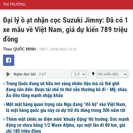
THỊ TRƯỜNG
Đại lý ồ ạt nhận cọc Suzuki Jimny: Đã có 1
xe mẫu về Việt Nam, giá dự kiến 789 triệu
đồng
THỨ 7 , 24/06/2023, 14:24
Theo QUỐC MINH
-
Nghe đọc bài
2:47
Trung Quốc đang sở hữu mỏ vàng nhiên liệu mà cả thế giới
đang cần đến: Được tái chế từ thứ vẫn thường bỏ đi - Mỹ, châu
Âu đều tăng mạnh nhập khẩu
Một mặt hàng quan trọng của Nga đang “đổ bộ” vào Việt Nam,
là mặt hàng quốc gia này có dự trữ đủ dùng trong 300 năm tới
Thêm một chiếc xe điện mini 'khuấy động' thị trường: Sức mạnh
động cơ chưa bằng 1/2 Wave Alpha, sạc một lần đi 80 km, giá
chỉ 180 triệu đồng