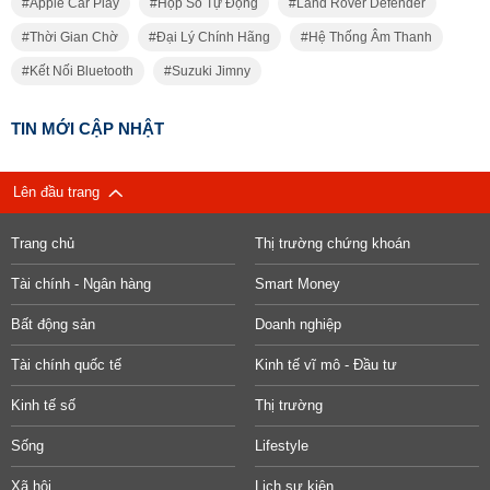
Apple Car Play
Hộp Số Tự Động
Land Rover Defender
Thời Gian Chờ
Đại Lý Chính Hãng
Hệ Thống Âm Thanh
Kết Nối Bluetooth
Suzuki Jimny
TIN MỚI CẬP NHẬT
Lên đầu trang
Trang chủ
Thị trường chứng khoán
Tài chính - Ngân hàng
Smart Money
Bất động sản
Doanh nghiệp
Tài chính quốc tế
Kinh tế vĩ mô - Đầu tư
Kinh tế số
Thị trường
Sống
Lifestyle
Xã hội
Lịch sự kiện