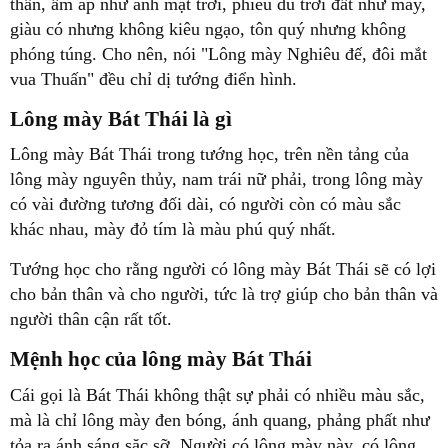
thần, ấm áp như ánh mặt trời, phiêu du trời đất như mây,
giàu có nhưng không kiêu ngạo, tôn quý nhưng không
phóng túng. Cho nên, nói "Lông mày Nghiêu đế, đôi mắt
vua Thuấn" đều chỉ dị tướng điển hình.
Lông mày Bát Thái là gì
Lông mày Bát Thái trong tướng học, trên nền tảng của
lông mày nguyên thủy, nam trái nữ phải, trong lông mày
có vài đường tương đối dài, có người còn có màu sắc
khác nhau, mày đỏ tím là màu phú quý nhất.
Tướng học cho rằng người có lông mày Bát Thái sẽ có lợi
cho bản thân và cho người, tức là trợ giúp cho bản thân và
người thân cận rất tốt.
Mệnh học của lông mày Bát Thái
Cái gọi là Bát Thái không thật sự phải có nhiều màu sắc,
mà là chỉ lông mày đen bóng, ánh quang, phảng phất như
tỏa ra ánh sáng sặc sỡ. Người có lông mày này, có lông