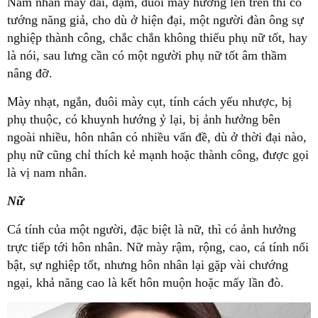
Nam nhân mày dài, đậm, đuôi mày hướng lên trên thì có
tướng năng giả, cho dù ở hiện đại, một người đàn ông sự
nghiệp thành công, chắc chắn không thiếu phụ nữ tốt, hay
là nói, sau lưng cần có một người phụ nữ tốt âm thầm
nâng đỡ.
Mày nhạt, ngắn, đuôi mày cụt, tính cách yếu nhược, bị
phụ thuộc, có khuynh hướng ỷ lại, bị ảnh hưởng bên
ngoài nhiều, hôn nhân có nhiều vấn đề, dù ở thời đại nào,
phụ nữ cũng chỉ thích kẻ mạnh hoặc thành công, được gọi
là vị nam nhân.
Nữ
Cá tính của một người, đặc biệt là nữ, thì có ảnh hưởng
trực tiếp tới hôn nhân. Nữ mày rậm, rộng, cao, cá tính nổi
bật, sự nghiệp tốt, nhưng hôn nhân lại gặp vài chướng
ngại, khả năng cao là kết hôn muộn hoặc mấy lần đò.