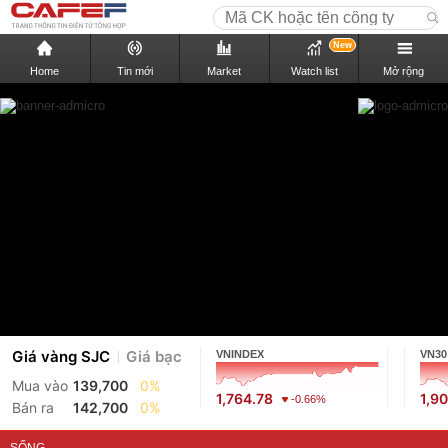
New
Home
Tin mới
Market
Watch list
Mở rộng
Giá vàng SJC
Giá bạc
VNINDEX
VN30
Mua vào
139,700
0%
1,764.78
1,9
-0.66%
Bán ra
142,700
0%