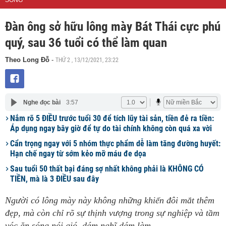
SỐNG
Đàn ông sở hữu lông mày Bát Thái cực phú
quý, sau 36 tuổi có thể làm quan
THỨ 2 , 13/12/2021, 23:22
Theo Long Đỗ
-
Nghe đọc bài
3:57
Nắm rõ 5 ĐIỀU trước tuổi 30 để tích lũy tài sản, tiền đẻ ra tiền:
Áp dụng ngay bây giờ để tự do tài chính không còn quá xa vời
Cẩn trọng ngay với 5 nhóm thực phẩm dễ làm tăng đường huyết:
Hạn chế ngay từ sớm kẻo mỡ máu đe dọa
Sau tuổi 50 thất bại đáng sợ nhất không phải là KHÔNG CÓ
TIỀN, mà là 3 ĐIỀU sau đây
Người có lông mày này không những khiến đôi mắt thêm
đẹp, mà còn chỉ rõ sự thịnh vượng trong sự nghiệp và tầm
vóc ăn sóng nói gió, dám nghĩ dám làm.