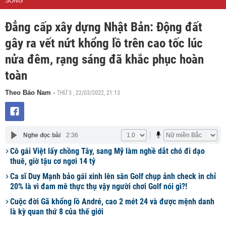
SỐNG
Đẳng cấp xây dựng Nhật Bản: Động đất
gây ra vết nứt khổng lồ trên cao tốc lúc
nửa đêm, rạng sáng đã khắc phục hoàn
toàn
THỨ 3 , 22/03/2022, 21:13
Theo Bảo Nam
-
Nghe đọc bài
2:36
Cô gái Việt lấy chồng Tây, sang Mỹ làm nghề dắt chó đi dạo
thuê, giờ tậu cơ ngơi 14 tỷ
Ca sĩ Duy Mạnh bảo gái xinh lên sân Golf chụp ảnh check in chỉ
20% là vì đam mê thực thụ vậy người chơi Golf nói gì?!
Cuộc đời Gã khổng lồ André, cao 2 mét 24 và được mệnh danh
là kỳ quan thứ 8 của thế giới