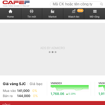
New
Home
Tin mới
Market
Watch list
Mở rộng
Giá vàng SJC
Giá bạc
VNINDEX
VN30
Mua vào
141,000
0%
1,768.06
1,91
0.19%
Bán ra
144,000
0%