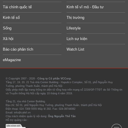
Tài chính quốc tế
Kinh tế vĩ mô - Đầu tư
Kinh tế số
Thị trường
Sống
Lifestyle
Xã hội
Lịch sự kiện
Báo cáo phân tích
Watch List
eMagazine
© Copyright 2007 - 2026 -
Công ty Cổ phần VCCorp.
Tầng 17, 19, 20, 21 Toà nhà Center Building - Hapulico Complex, Số 01, phố Nguyễn Huy
Tưởng, phường Thanh Xuân, thành phố Hà Nội
Giấy phép thiết lập trang thông tin điện tử tổng hợp trên mạng số 2216/GP-TTĐT do Sở Thông tin
và Truyền thông Hà Nội cấp ngày 10 tháng 4 năm 2019.
Tầng 21, tòa nhà Center Building.
Địa chỉ: Số 01, phố Nguyễn Huy Tưởng, phường Thanh Xuân, thành phố Hà Nội
Điện thoại: 024 7309 5555 Máy lẻ 292. Fax: 024-39744082
Email: info@cafef.vn
Chịu trách nhiệm quản lý nội dung:
Ông Nguyễn Thế Tân
Hỗ trợ quảng cáo :