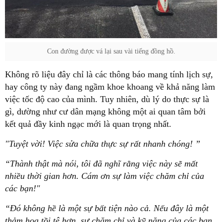
Con đường được vá lại sau vài tiếng đồng hồ.
Không rõ liệu đây chỉ là các thông báo mang tính lịch sự,
hay công ty này đang ngầm khoe khoang về khả năng làm
việc tốc độ cao của mình. Tuy nhiên, dù lý do thực sự là
gì, dường như cư dân mạng không một ai quan tâm bởi
kết quả đầy kinh ngạc mới là quan trọng nhất.
"Tuyệt vời! Việc sửa chữa thực sự rất nhanh chóng! ”
“Thành thật mà nói, tôi đã nghĩ rằng việc này sẽ mất
nhiều thời gian hơn. Cám ơn sự làm việc chăm chỉ của
các bạn!"
“Đó không hề là một sự bất tiện nào cả. Nếu đây là một
thảm họa tồi tệ hơn, sự chăm chỉ và kỹ năng của các bạn