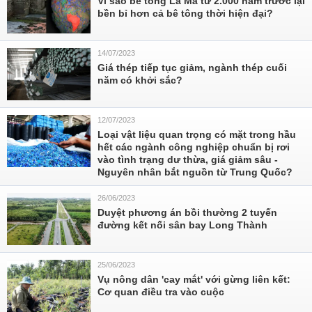
Vì sao bê tông La Mã từ 2.000 năm trước lại
bền bỉ hơn cả bê tông thời hiện đại?
14/07/2023
Giá thép tiếp tục giảm, ngành thép cuối
năm có khởi sắc?
12/07/2023
Loại vật liệu quan trọng có mặt trong hầu
hết các ngành công nghiệp chuẩn bị rơi
vào tình trạng dư thừa, giá giảm sâu -
Nguyên nhân bắt nguồn từ Trung Quốc?
26/06/2023
Duyệt phương án bồi thường 2 tuyến
đường kết nối sân bay Long Thành
25/06/2023
Vụ nông dân 'cay mắt' với gừng liên kết:
Cơ quan điều tra vào cuộc