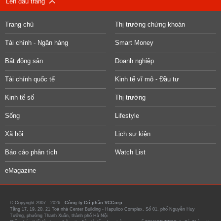
Lên đầu trang
Trang chủ
Thị trường chứng khoán
Tài chính - Ngân hàng
Smart Money
Bất động sản
Doanh nghiệp
Tài chính quốc tế
Kinh tế vĩ mô - Đầu tư
Kinh tế số
Thị trường
Sống
Lifestyle
Xã hội
Lịch sự kiện
Báo cáo phân tích
Watch List
eMagazine
© Copyright 2007 - 2026 -
Công ty Cổ phần VCCorp.
Tầng 17, 19, 20, 21 Toà nhà Center Building - Hapulico Complex, Số 01, phố Nguyễn Huy
Tưởng, phường Thanh Xuân, thành phố Hà Nội