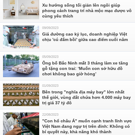
Xu hướng sống tối giản lên ngôi giúp
phong cách trang trí nhà mộc mạc được vô
cùng yêu thích
09/09/2023
Giá đường cao kỷ lục, doanh nghiệp Việt
chịu 'cú đấm bồi' giữa cao điểm cuối năm
05/09/2023
Ông bố Bắc Ninh mất 3 tháng làm xe tăng
gỗ tặng con trai: ‘Muốn con sở hữu đồ
chơi không bao giờ hỏng’
01/09/2023
Bên trong "nghĩa địa máy bay" lớn nhất
thế giới, vùng đất chứa hơn 4.000 máy bay
trị giá 37 tỷ đô
22/08/2023
"Con hổ châu Á" muốn cạnh tranh lĩnh vực
Việt Nam đang ngự trị trên đỉnh: Không có
bí quyết này, khả năng khó thành