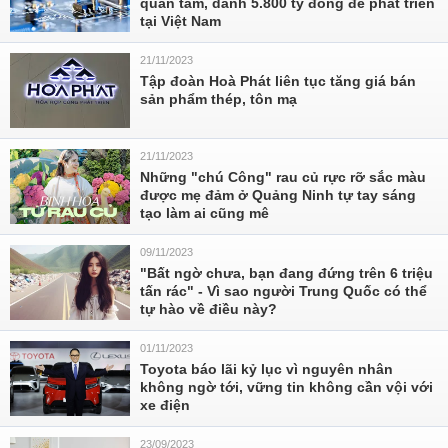
quan tâm, dành 5.800 tỷ đồng để phát triển
tại Việt Nam
21/11/2023
Tập đoàn Hoà Phát liên tục tăng giá bán
sản phẩm thép, tôn mạ
21/11/2023
Những "chú Công" rau củ rực rỡ sắc màu
được mẹ đảm ở Quảng Ninh tự tay sáng
tạo làm ai cũng mê
09/11/2023
"Bất ngờ chưa, bạn đang đứng trên 6 triệu
tấn rác" - Vì sao người Trung Quốc có thể
tự hào về điều này?
01/11/2023
Toyota báo lãi kỷ lục vì nguyên nhân
không ngờ tới, vững tin không cần vội với
xe điện
23/09/2023