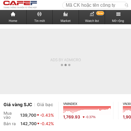
New
Home
Tin mới
Market
Watch list
Mở rộng
Giá vàng SJC
Giá bạc
VNINDEX
VN30
Mua
139,700
-0.43%
1,769.93
1,90
vào
-0.37%
Bán ra
142,700
-0.42%