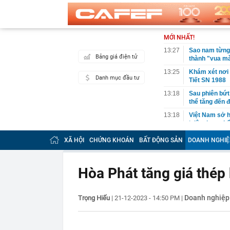
MỚI NHẤT!
13:27
Sao nam từng 
Bảng giá điện tử
thành "vua mà
13:25
Khám xét nơi 
Danh mục đầu tư
Tiết SN 1988
13:18
Sau phiên bứt
thể tăng đến 
13:18
Việt Nam sở h
‘siêu thực ph
chuộng
XÃ HỘI
CHỨNG KHOÁN
BẤT ĐỘNG SẢN
DOANH NGHIỆ
13:02
Á hậu Thuý Ti
12:59
Hình ảnh mới 
thi công: Diệ
Hòa Phát tăng giá thép 
12:58
Thống đốc Fed
thời gian”
Doanh nghiệp
Trọng Hiếu
|
21-12-2023 - 14:50 PM
|
12:56
Đang đi dạo, 
chạy
12:43
Keppel rút khỏ