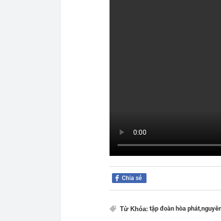
Chia sẻ
tập đoàn hòa phát,
nguyên 
Từ Khóa: