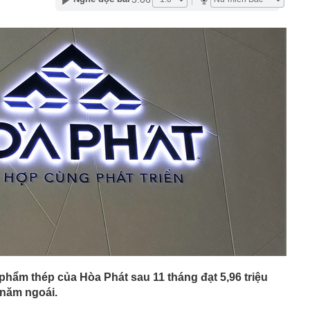
tỷ đồng
 ty từng “nổ” có 100 tỷ USD làm đường sắt cao tốc Bắc
sở hữu công trình chưa từng có trong lịch sử: Mái thép
lắp đủ nhịp, nơi lớn hơn địa điểm trao giải Oscar… do
àng đầu thế giới thiết kế cũng dần lộ diện
ịch Mekolor “nổ” sở hữu chục tỷ Euro
sự Trần Thị Nguyên SN 2001
hùng các-tông chứa 24 tỷ đồng tiền mặt bị vứt bên vệ
c
ếc iPhone cũ được cho là “đáng mua nhất” hiện nay
 nói thật: Khách thường chọn bó xanh mướt, người
i quan sát kỹ 3 đặc điểm này
 An bận chăm con 4 tuổi vẫn giữ nhà luôn gọn: Bí quyết
t mỗi ngày
g két sắt, người phụ nữ "suýt ngất" trước cảnh tượng
rong
i dùng không biết công dụng của những đường dệt trên
hẩm thép của Hòa Phát sau 11 tháng đạt 5,96 triệu
ạn bè, người thân đứng tên loạt xe sang
 năm ngoái.