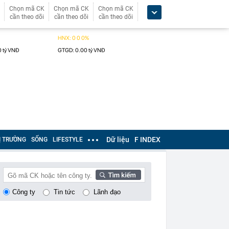
Chọn mã CK
Chọn mã CK
Chọn mã CK
cần theo dõi
cần theo dõi
cần theo dõi
Dữ liệu
F INDEX
Ị TRƯỜNG
SỐNG
LIFESTYLE
Công ty
Tin tức
Lãnh đạo