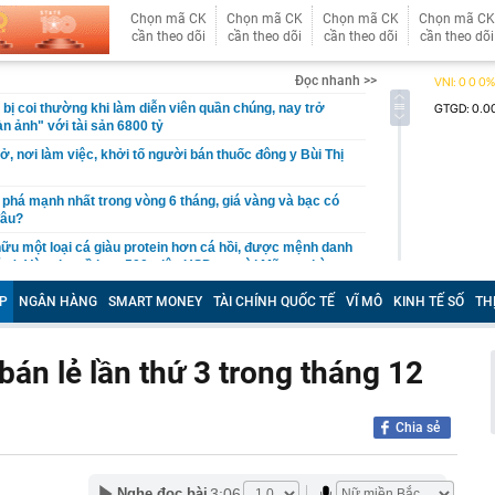
Chọn mã CK
Chọn mã CK
Chọn mã CK
Chọn mã CK
cần theo dõi
cần theo dõi
cần theo dõi
cần theo dõi
Đọc nhanh >>
bị coi thường khi làm diễn viên quần chúng, nay trở
n ảnh" với tài sản 6800 tỷ
ở, nơi làm việc, khởi tố người bán thuốc đông y Bùi Thị
 phá mạnh nhất trong vòng 6 tháng, giá vàng và bạc có
đâu?
ữu một loại cá giàu protein hơn cá hồi, được mệnh danh
ẩm': Vừa thu về hơn 500 triệu USD, người Mỹ cực kỳ ưa
P
NGÂN HÀNG
SMART MONEY
TÀI CHÍNH QUỐC TẾ
VĨ MÔ
KINH TẾ SỐ
TH
ên gây chú ý khi xuất hiện
nhất của rạch Đá Đỏ cạnh Metro số 1 sau gần một năm
n mạo khác hẳn trước đây
bán lẻ lần thứ 3 trong tháng 12
: Sẵn sàng tăng lãi suất, cảnh báo Mỹ “không còn nhiều
Chia sẻ
người dân bỗng phát hiện cảnh tượng "nổi da gà" liền bỏ
i siêu dự án có toà tháp 88 tầng tại Thủ Thiêm, chấm dứt
3:06
Nghe đọc bài