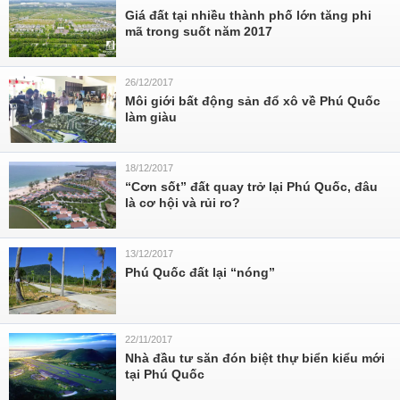
Giá đất tại nhiều thành phố lớn tăng phi
mã trong suốt năm 2017
26/12/2017
Môi giới bất động sản đổ xô về Phú Quốc
làm giàu
18/12/2017
“Cơn sốt” đất quay trở lại Phú Quốc, đâu
là cơ hội và rủi ro?
13/12/2017
Phú Quốc đất lại “nóng”
22/11/2017
Nhà đầu tư săn đón biệt thự biển kiểu mới
tại Phú Quốc