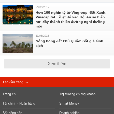
29/03/2017
Hơn 100 nghìn tỷ từ Vingroup, Đất Xanh,
Vinacapital... ồ ạt đổ vào Hội An sẽ biến
nơi đây thành thiên đường nghỉ dưỡng
mới
11/08/2015
Nóng bỏng đất Phú Quốc: Sốt giá sình
sịch
Xem thêm
Lên đầu trang
Trang chủ
Thị trường chứng khoán
Tài chính - Ngân hàng
Smart Money
Bất động sản
Doanh nghiệp