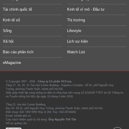
Tài chính quốc tế
Kinh tế vĩ mô - Đầu tư
Kinh tế số
Thị trường
Sống
Lifestyle
Xã hội
Lịch sự kiện
Báo cáo phân tích
Watch List
eMagazine
© Copyright 2007 - 2026 -
Công ty Cổ phần VCCorp.
Tầng 17, 19, 20, 21 Toà nhà Center Building - Hapulico Complex, Số 01, phố Nguyễn Huy
Tưởng, phường Thanh Xuân, thành phố Hà Nội
Giấy phép thiết lập trang thông tin điện tử tổng hợp trên mạng số 2216/GP-TTĐT do Sở Thông tin
và Truyền thông Hà Nội cấp ngày 10 tháng 4 năm 2019.
Tầng 21, tòa nhà Center Building.
Địa chỉ: Số 01, phố Nguyễn Huy Tưởng, phường Thanh Xuân, thành phố Hà Nội
Điện thoại: 024 7309 5555 Máy lẻ 292. Fax: 024-39744082
Email: info@cafef.vn
Chịu trách nhiệm quản lý nội dung:
Ông Nguyễn Thế Tân
Hỗ trợ quảng cáo :