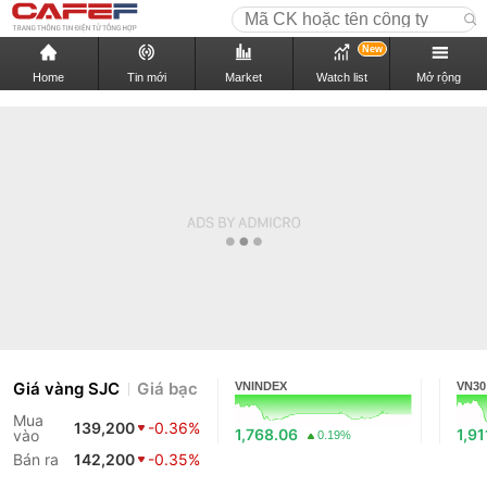
New
Home
Tin mới
Market
Watch list
Mở rộng
Giá vàng SJC
Giá bạc
VNINDEX
VN30
Mua
139,200
-0.36%
1,768.06
1,91
vào
0.19%
Bán ra
142,200
-0.35%