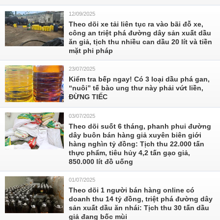
12/09/2025
Theo dõi xe tải liên tục ra vào bãi đỗ xe,
công an triệt phá đường dây sản xuất dầu
ăn giả, tịch thu nhiều can dầu 20 lít và tiền
mặt phi pháp
23/07/2025
Kiểm tra bếp ngay! Có 3 loại dầu phá gan,
“nuôi” tế bào ung thư này phải vứt liền,
ĐỪNG TIẾC
03/07/2025
Theo dõi suốt 6 tháng, phanh phui đường
dây buôn bán hàng giả xuyên biên giới
hàng nghìn tỷ đồng: Tịch thu 22.000 tấn
thực phẩm, tiêu hủy 4,2 tấn gạo giả,
850.000 lít đồ uống
01/07/2025
Theo dõi 1 người bán hàng online có
doanh thu 14 tỷ đồng, triệt phá đường dây
sản xuất dầu ăn nhái: Tịch thu 30 tấn dầu
giả đang bốc mùi