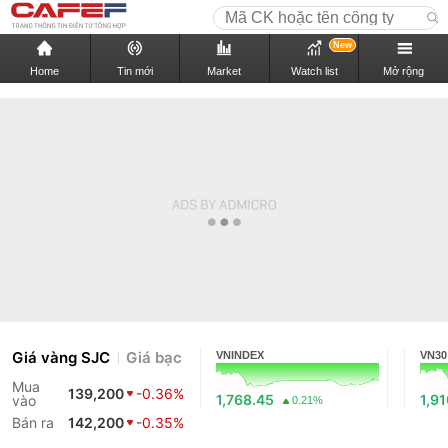
New
Home
Tin mới
Market
Watch list
Mở rộng
Giá vàng SJC
Giá bạc
VNINDEX
VN30
Mua
139,200
-0.36%
1,768.45
1,9
vào
0.21%
Bán ra
142,200
-0.35%