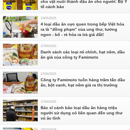
cho vật nuôi thành dầu ăn cho người: Bộ Y
tế cảnh báo
24/05/2025
4 loại dầu ăn cực quen trong bếp Việt hóa
ra là “đồng phạm” của ung thư, tưởng
ngon - bổ - rẻ hóa ra trả giá đắt!
27/04/2025
Danh sách các loại mì chính, hạt nêm, dầu
ăn giả của công ty Famimoto
27/04/2025
Công ty Famimoto tuồn hàng trăm tấn dầu
ăn, bột canh, hạt nêm giả ra thị trường
17/04/2025
Bác sĩ cảnh báo loại dầu ăn hàng triệu
người sử dụng có liên quan đến ung thư
vú ác tính
29/10/2024