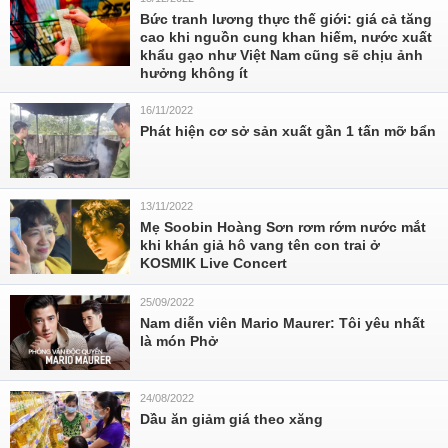
Bức tranh lương thực thế giới: giá cả tăng
cao khi nguồn cung khan hiếm, nước xuất
khẩu gạo như Việt Nam cũng sẽ chịu ảnh
hưởng không ít
16/11/2022
Phát hiện cơ sở sản xuất gần 1 tấn mỡ bẩn
13/11/2022
Mẹ Soobin Hoàng Sơn rơm rớm nước mắt
khi khán giả hô vang tên con trai ở
KOSMIK Live Concert
25/09/2022
Nam diễn viên Mario Maurer: Tôi yêu nhất
là món Phở
24/08/2022
Dầu ăn giảm giá theo xăng