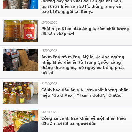
đường dây sản xuất dầu ăn giả hết hạn,
tịch thu nhiều can 20 lít, thùng phuy và
bao bì đóng gói tại Kenya
15/10/2025
Phát hiện 6 loại dầu ăn giả, kém chất lượng
đã bán khắp nơi
15/10/2025
Ăn miếng trả miếng, Mỹ lại đe dọa ngừng
nhập khẩu dầu ăn từ Trung Quốc, căng
thẳng thương mại có nguy cơ bùng phát
trở lại
21/09/2025
Cảnh báo dầu ăn giả, kém chất lượng nhãn
hiệu “Gold Max”, “Tamin Gold”, “ChiCa”
16/09/2025
Công an cảnh báo khẩn về một nhãn hiệu
dầu ăn tới tất cả người dân