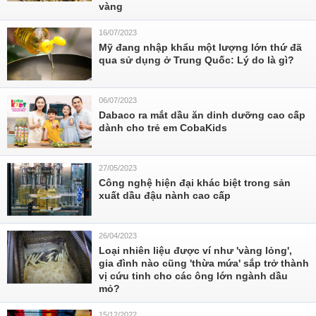
vàng
16/07/2023
Mỹ đang nhập khẩu một lượng lớn thứ đã
qua sử dụng ở Trung Quốc: Lý do là gì?
06/07/2023
Dabaco ra mắt dầu ăn dinh dưỡng cao cấp
dành cho trẻ em CobaKids
27/05/2023
Công nghệ hiện đại khác biệt trong sản
xuất dầu đậu nành cao cấp
26/04/2023
Loại nhiên liệu được ví như 'vàng lỏng',
gia đình nào cũng 'thừa mứa' sắp trở thành
vị cứu tinh cho các ông lớn ngành dầu
mỏ?
15/12/2022