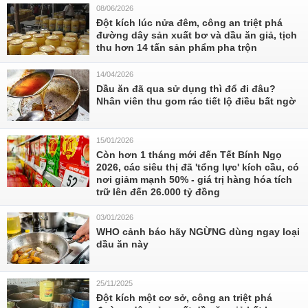
08/06/2026
Đột kích lúc nửa đêm, công an triệt phá
đường dây sản xuất bơ và dầu ăn giả, tịch
thu hơn 14 tấn sản phẩm pha trộn
14/04/2026
Dầu ăn đã qua sử dụng thì đổ đi đâu?
Nhân viên thu gom rác tiết lộ điều bất ngờ
15/01/2026
Còn hơn 1 tháng mới đến Tết Bính Ngọ
2026, các siêu thị đã 'tổng lực' kích cầu, có
nơi giảm mạnh 50% - giá trị hàng hóa tích
trữ lên đến 26.000 tỷ đồng
03/01/2026
WHO cảnh báo hãy NGỪNG dùng ngay loại
dầu ăn này
25/11/2025
Đột kích một cơ sở, công an triệt phá