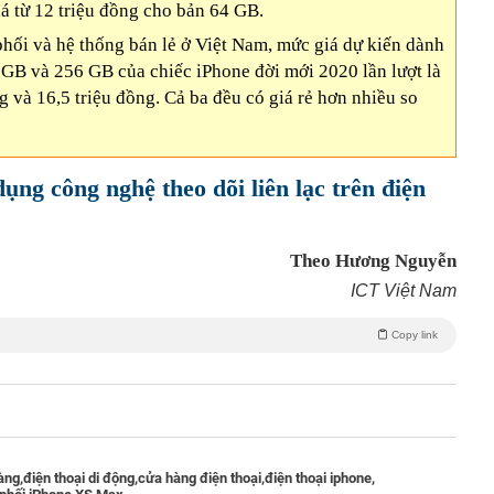
iá từ 12 triệu đồng cho bản 64 GB.
phối và hệ thống bán lẻ ở Việt Nam, mức giá dự kiến dành
GB và 256 GB của chiếc iPhone đời mới 2020 lần lượt là
ng và 16,5 triệu đồng. Cả ba đều có giá rẻ hơn nhiều so
ụng công nghệ theo dõi liên lạc trên điện
Theo Hương Nguyễn
ICT Việt Nam
Copy link
àng,
điện thoại di động,
cửa hàng điện thoại,
điện thoại iphone,