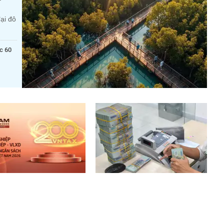
ại đô
c 60
 10 doanh nghiệp thép –
Lãi suất ngân hàng 7/8 tại
u xây dựng nộp ngân sách
Agribank, Vietcombank, BIDV,
t: 19.000 tỷ đồng đến từ
VietinBank, MB, Sacombank,
HDBank,...