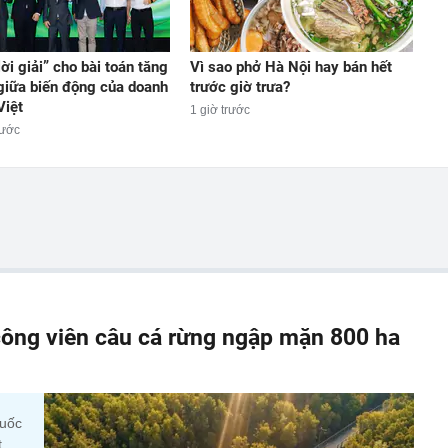
lời giải” cho bài toán tăng
Vì sao phở Hà Nội hay bán hết
giữa biến động của doanh
trước giờ trưa?
Việt
1 giờ trước
rước
ông viên câu cá rừng ngập mặn 800 ha
quốc
t