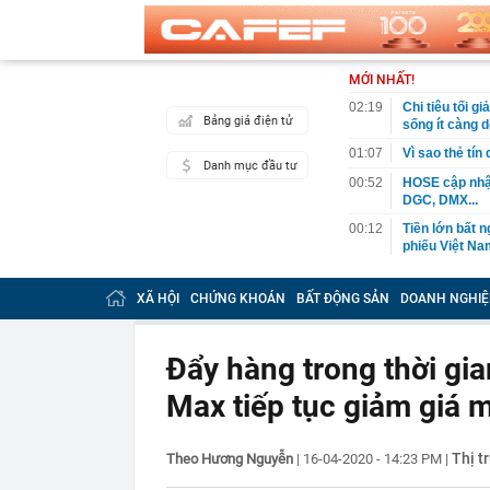
MỚI NHẤT!
02:19
Chi tiêu tối 
Bảng giá điện tử
sống ít càng d
01:07
Vì sao thẻ tín
Danh mục đầu tư
00:52
HOSE cập nhật
DGC, DMX...
00:12
Tiền lớn bất n
phiếu Việt Na
00:05
Một doanh ngh
tỷ USD
XÃ HỘI
CHỨNG KHOÁN
BẤT ĐỘNG SẢN
DOANH NGHIỆ
00:04
Một yếu tố qu
23:40
Người đàn ông
Đẩy hàng trong thời gia
sau bác sĩ hỏi
Max tiếp tục giảm giá 
23:34
Nam ca sĩ rao
còn 400 tỷ
23:28
Trấn Thành cô
Thị t
Theo Hương Nguyễn
|
16-04-2020 - 14:23 PM
|
chắn là siêu 
23:14
Bí mật được A