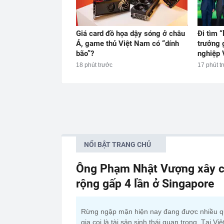
Giá card đồ họa dậy sóng ở châu
Đi tìm “
Á, game thủ Việt Nam có “dính
trưởng 
bão”?
nghiệp 
18 phút trước
17 phút t
NỔI BẬT TRANG CHỦ
Ông Phạm Nhật Vượng xây c
rộng gấp 4 lần ở Singapore
Rừng ngập mặn hiện nay đang được nhiều 
gia coi là tài sản sinh thái quan trọng. Tại Việ