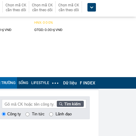
Chọn mã CK
Chọn mã CK
Chọn mã CK
cần theo dõi
cần theo dõi
cần theo dõi
Dữ liệu
F INDEX
Ị TRƯỜNG
SỐNG
LIFESTYLE
Công ty
Tin tức
Lãnh đạo