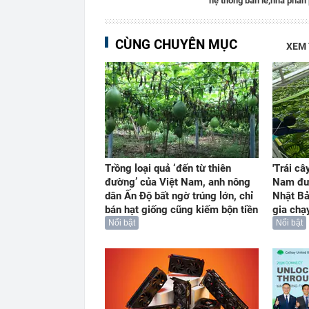
hệ thống bán lẻ,
nhà phân 
CÙNG CHUYÊN MỤC
XEM
Trồng loại quả ‘đến từ thiên
'Trái câ
đường’ của Việt Nam, anh nông
Nam đư
dân Ấn Độ bất ngờ trúng lớn, chỉ
Nhật Bả
bán hạt giống cũng kiếm bộn tiền
gia chạ
Nổi bật
Nổi bật