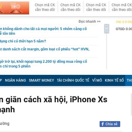
Chọn mã CK
Chọn mã CK
Chọn mã CK
Chọn mã CK
cần theo dõi
cần theo dõi
cần theo dõi
cần theo dõi
Đọc nhanh >>
giản không dành cho tất cả mọi người: 5 nhóm càng cố
ễ tốn tiền
 dụng chỉ có thời hạn 5 năm?
 danh sách cắt margin, gồm loạt cổ phiếu “hot” HVN,
gờ trở lại, khối ngoại tung 2.200 tỷ đồng mua ròng cổ
m chỉ trong 5 phiên
iệp thép với 2.700 lao động đang nợ Trung Quốc gần 1,3
P
NGÂN HÀNG
SMART MONEY
TÀI CHÍNH QUỐC TẾ
VĨ MÔ
KINH TẾ SỐ
TH
an trọng đang trở lại trên thị trường chứng khoán
 50 tuổi ăn cà tím mỗi ngày để chữa tiểu đường, 3 tháng
n giãn cách xã hội, iPhone Xs
: "Ông ăn gì thế?"
mạnh
 bán biệt thự 9 phòng ngủ ở TP.HCM giá gốc 600 tỷ, giảm
ng bố phim Tết 2027, nghe tên ai cũng quả quyết “chắc
rường
phẩm”
Chia sẻ
pple giấu kín suốt 15 năm trên iPhone