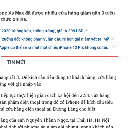
àng nhiều gia đình không còn phơi quần áo ở ban công?
 ngoài trời đang được dùng theo 1 cách rất khác
one Xs Max đã được nhiều cửa hàng giảm gần 3 triệu
thức online.
n thuộc có khả năng tích tụ kim loại nặng, người Việt
nguồn gốc trước khi sử dụng
 2020 ‘không kèn, không trống’, giá từ 399 USD
ịch đi học trở lại của học sinh 34 tỉnh, thành phố sau kỳ
 “xuống dốc không phanh”, lần đầu rẻ hơn giá niêm yết tại Mỹ
Việt hầu như món nào cũng có hành lá?
Apple có thể sẽ ra mắt một chiếc iPhone 12 Pro không có tai...
g quà, 5 câu nói này đủ sức khiến mối quan hệ phụ
viên gắn bó khăng khít, con trẻ được hưởng lợi!
TIN MỚI
ích Crimea, phá hủy hệ thống phòng không 15 triệu USD
m đốc Nhà hát Chèo Quân đội mua ô tô tặng sinh nhật
àng rất ít. Để kích cầu tiêu dùng từ khách hàng, cửa hàng
m 12 tuổi
bằng với giá nhập vào.
 29A "dính" gần 100 lần phạt nguội do chạy quá tốc độ quy
háng 7/2026 vi phạm 21 lần
tiếp tục thực hiện giãn cách xã hội đến 22/4, cửa hàng
ump bực bội vì lộ tin về kho đạn dược Mỹ
 sản phẩm điện thoại trong đó có iPhone để kích cầu tiêu
 Không khí tập thể dục sáng ở Việt Nam 'có tính gây
ủ cửa hàng điện thoại tại Đường Láng cho biết.
'
hàng của anh Nguyễn Thành Ngọc, tại Thái Hà, Hà Nội
 phải tính tới phương án giảm giá nhưng lượng khách vẫn