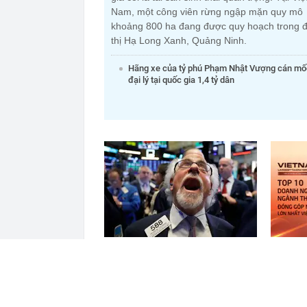
Nam, một công viên rừng ngập mặn quy mô
khoảng 800 ha đang được quy hoạch trong đ
thị Hạ Long Xanh, Quảng Ninh.
Hãng xe của tỷ phú Phạm Nhật Vượng cán mố
đại lý tại quốc gia 1,4 tỷ dân
Một cổ phiếu được khối ngoại
Công bố
mua ròng mạnh tay 700 tỷ đồng
vật liệ
trong phiên cuối tuần
lớn nhấ
đâu?