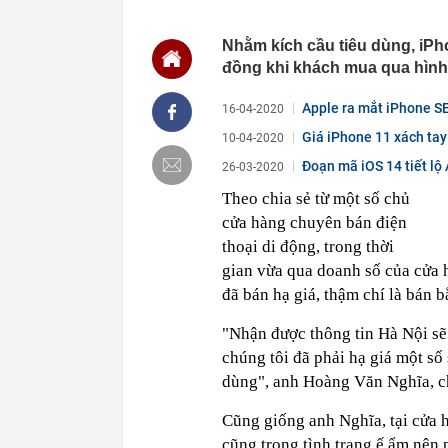
22:56
Vì sao ngày c
Vài mét vuông
Nhằm kích cầu tiêu dùng, iPh
đồng khi khách mua qua hình 
22:48
5 LOẠI rau que
nên cẩn thận 
Apple ra mắt iPhone SE
16-04-2020
22:28
CHÍNH THỨC: L
nghỉ hè
Giá iPhone 11 xách tay
10-04-2020
22:25
Vì sao đồ ăn 
Đoạn mã iOS 14 tiết lộ 
26-03-2020
22:07
Không cần tặn
huynh - giáo 
Theo chia sẻ từ một số chủ
cửa hàng chuyên bán điện
22:03
Ukraine tập k
của Nga
thoại di động, trong thời
22:02
Nam NSND, Giá
gian vừa qua doanh số của cửa h
vợ thiếu tá ké
đã bán hạ giá, thậm chí là bán 
21:51
Một ô tô biển
định: Riêng t
"Nhận được thông tin Hà Nội sẽ 
21:37
Tổng thống Tr
chúng tôi đã phải hạ giá một số
21:35
Du khách Tây:
dùng", anh Hoàng Văn Nghĩa, ch
nghiện rất cao
Cũng giống anh Nghĩa, tại cửa 
cũng trong tình trạng ế ẩm nên