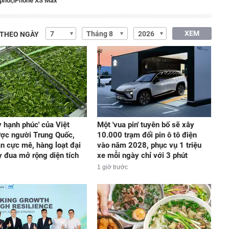
phối,
iPhone XS Max
XEM
 THEO NGÀY
y hạnh phúc' của Việt
Một 'vua pin' tuyên bố sẽ xây
ợc người Trung Quốc,
10.000 trạm đổi pin ô tô điện
n cực mê, hàng loạt đại
vào năm 2028, phục vụ 1 triệu
y đua mở rộng diện tích
xe mỗi ngày chỉ với 3 phút
1 giờ trước