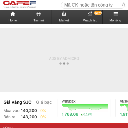
New
Home
Tin mới
Market
Watch list
Mở rộng
Giá vàng SJC
Giá bạc
VNINDEX
VN30
Mua vào
140,200
0%
1,768.06
1,91
0.19%
Bán ra
143,200
0%