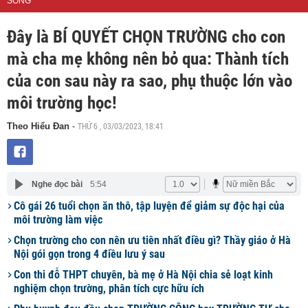
SỐNG
Đây là BÍ QUYẾT CHỌN TRƯỜNG cho con
mà cha mẹ không nên bỏ qua: Thành tích
của con sau này ra sao, phụ thuộc lớn vào
môi trường học!
THỨ 6 , 03/03/2023, 18:41
Theo Hiểu Đan
-
Nghe đọc bài
5:54
Cô gái 26 tuổi chọn ăn thô, tập luyện để giảm sự độc hại của
môi trường làm việc
Chọn trường cho con nên ưu tiên nhất điều gì? Thầy giáo ở Hà
Nội gói gọn trong 4 điều lưu ý sau
Con thi đỗ THPT chuyên, bà mẹ ở Hà Nội chia sẻ loạt kinh
nghiệm chọn trường, phân tích cực hữu ích