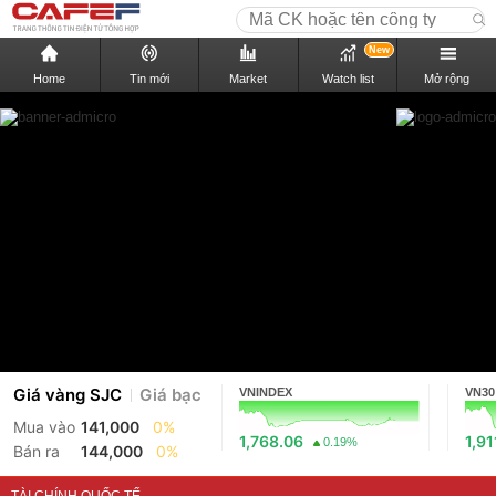
New
Home
Tin mới
Market
Watch list
Mở rộng
Giá vàng SJC
Giá bạc
VNINDEX
VN30
Mua vào
141,000
0%
1,768.06
1,91
0.19%
Bán ra
144,000
0%