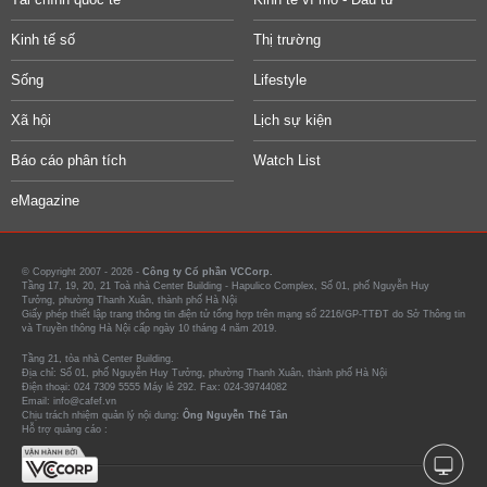
Kinh tế số
Thị trường
Sống
Lifestyle
Xã hội
Lịch sự kiện
Báo cáo phân tích
Watch List
eMagazine
© Copyright 2007 - 2026 -
Công ty Cổ phần VCCorp.
Tầng 17, 19, 20, 21 Toà nhà Center Building - Hapulico Complex, Số 01, phố Nguyễn Huy
Tưởng, phường Thanh Xuân, thành phố Hà Nội
Giấy phép thiết lập trang thông tin điện tử tổng hợp trên mạng số 2216/GP-TTĐT do Sở Thông tin
và Truyền thông Hà Nội cấp ngày 10 tháng 4 năm 2019.
Tầng 21, tòa nhà Center Building.
Địa chỉ: Số 01, phố Nguyễn Huy Tưởng, phường Thanh Xuân, thành phố Hà Nội
Điện thoại: 024 7309 5555 Máy lẻ 292. Fax: 024-39744082
Email: info@cafef.vn
Chịu trách nhiệm quản lý nội dung:
Ông Nguyễn Thế Tân
Hỗ trợ quảng cáo :