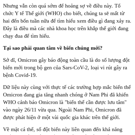
Nhưng vẫn còn quá sớm để hoảng sợ về điều này. Tổ
chức Y tế Thế giới (WHO) cho biết, chúng ta sẽ mất từ
hai đến bốn tuần nữa để tìm hiểu xem điều gì đang xảy ra.
Đây là điều mà các nhà khoa học trên khắp thế giới đang
chạy đua để tìm hiểu.
Tại sao phải quan tâm về biến chủng mới?
Sở dĩ, Omicron gây báo động toàn cầu là do số lượng đột
biến mới trong bộ gen của Sars-CoV-2, loại vi rút gây ra
bệnh Covid-19.
Dữ liệu này cùng với thực tế các trường hợp mắc biến thể
Omicron đang gia tăng nhanh chóng ở Nam Phi đã khiến
WHO cảnh báo Omicron là "biến thể cần được lưu tâm"
vào ngày 26/11 vừa qua. Ngoài Nam Phi, Omicron đã
được phát hiện ở một vài quốc gia khác trên thế giới.
Về mặt cá thể, số đột biến này liên quan đến khả năng