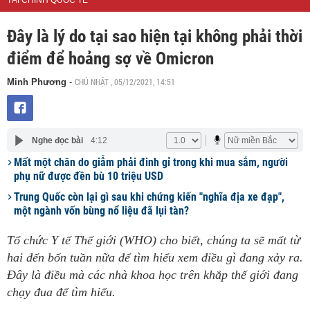
TÀI CHÍNH QUỐC TẾ
Đây là lý do tại sao hiện tại không phải thời
điểm để hoảng sợ về Omicron
CHỦ NHẬT , 05/12/2021, 14:51
Minh Phương
-
Nghe đọc bài
4:12
Mất một chân do giẫm phải đinh gỉ trong khi mua sắm, người
phụ nữ được đền bù 10 triệu USD
Trung Quốc còn lại gì sau khi chứng kiến "nghĩa địa xe đạp",
một ngành vốn bùng nổ liệu đã lụi tàn?
Tổ chức Y tế Thế giới (WHO) cho biết, chúng ta sẽ mất từ
hai đến bốn tuần nữa để tìm hiểu xem điều gì đang xảy ra.
Đây là điều mà các nhà khoa học trên khắp thế giới đang
chạy đua để tìm hiểu.