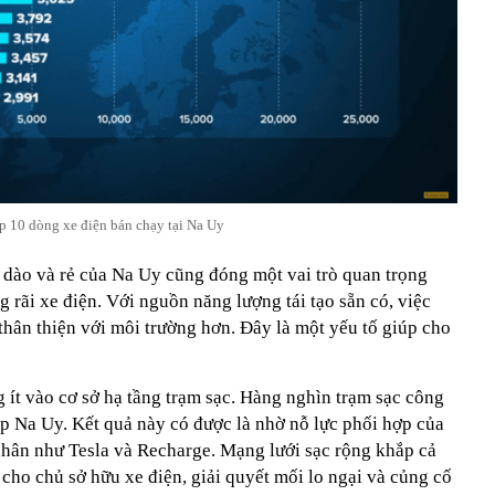
p 10 dòng xe điện bán chạy tại Na Uy
 dào và rẻ của Na Uy cũng đóng một vai trò quan trọng
g rãi xe điện. Với nguồn năng lượng tái tạo sẵn có, việc
 thân thiện với môi trường hơn. Đây là một yếu tố giúp cho
 ít vào cơ sở hạ tầng trạm sạc. Hàng nghìn trạm sạc công
ắp Na Uy. Kết quả này có được là nhờ nỗ lực phối hợp của
 nhân như Tesla và Recharge. Mạng lưới sạc rộng khắp cả
cho chủ sở hữu xe điện, giải quyết mối lo ngại và củng cố