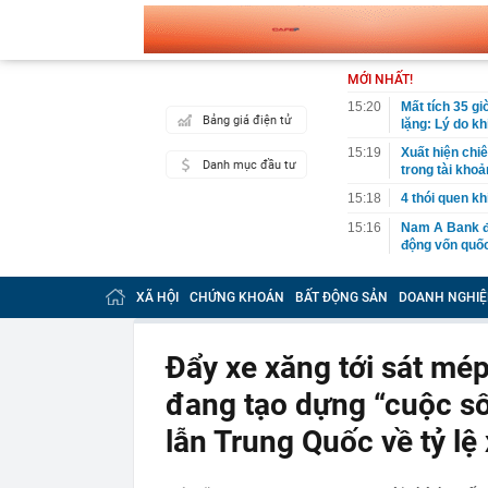
MỚI NHẤT!
15:20
Mất tích 35 gi
Bảng giá điện tử
lặng: Lý do k
15:19
Xuất hiện chiê
Danh mục đầu tư
trong tài kho
15:18
4 thói quen k
15:16
Nam A Bank đó
động vốn quốc
15:11
Không chỉ dừng
đốc Samsung V
XÃ HỘI
CHỨNG KHOÁN
BẤT ĐỘNG SẢN
DOANH NGHIỆ
Nam
15:11
Rất nhanh: Nh
Hoà Phát đã 
Đẩy xe xăng tới sát mép
15:07
Hải Phòng: Ng
đang tạo dựng “cuộc số
giao dịch và t
15:06
Google khai tử
lẫn Trung Quốc về tỷ lệ
mặc định
15:05
Bị ốm trùng n