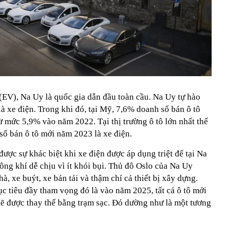
(EV), Na Uy là quốc gia dẫn đầu toàn cầu. Na Uy tự hào
à xe điện. Trong khi đó, tại Mỹ, 7,6% doanh số bán ô tô
ừ mức 5,9% vào năm 2022. Tại thị trường ô tô lớn nhất thế
số bán ô tô mới năm 2023 là xe điện.
được sự khác biệt khi xe điện được áp dụng triệt để tại Na
ng khí dễ chịu vì ít khói bụi. Thủ đô Oslo của Na Uy
, xe buýt, xe bán tải và thậm chí cả thiết bị xây dựng.
c tiêu đầy tham vọng đó là vào năm 2025, tất cả ô tô mới
sẽ được thay thế bằng trạm sạc. Đó dường như là một tương