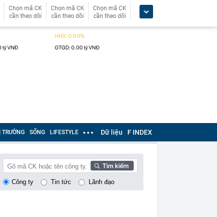
Chọn mã CK
Chọn mã CK
Chọn mã CK
cần theo dõi
cần theo dõi
cần theo dõi
Dữ liệu
F INDEX
Ị TRƯỜNG
SỐNG
LIFESTYLE
Công ty
Tin tức
Lãnh đạo