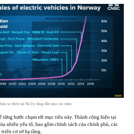
bán xe điện tại Na Uy tăng dần qua các năm.
ể từng bước chạm tới mục tiêu này. Thành công hiện tại
của nhiều yếu tố, bao gồm chính sách của chính phủ, các
triển cơ sở hạ tầng.