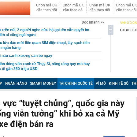
Chọn mã CK
Chọn mã CK
Chọn mã CK
Chọn mã CK
cần theo dõi
cần theo dõi
cần theo dõi
cần theo dõi
Đọc nhanh >>
ờ trên núi, 2 người nghe cứu hộ gọi tên vẫn quyết im
hiến ai cũng ngã ngửa
u lừa đảo mới liên quan SIM điện thoại, lấy sạch tiền
ản ngân hàng
hi nấu canh xương cần bỏ ngay
n dòng vốn xanh từ Thụy Sĩ, nâng tổng quy mô huy
 tế gần 350 triệu USD
 lại ở vị thế là nhà đầu tư FDI lớn nhất, Phó Tổng Giám
iệt Nam tiết lộ loạt kế hoạch dành cho thế hệ trẻ Việt
P
NGÂN HÀNG
SMART MONEY
TÀI CHÍNH QUỐC TẾ
VĨ MÔ
KINH TẾ SỐ
TH
à máy 10.000 tỷ đồng sản xuất thép ray đường sắt của
hoàn thành hơn 50% khối lượng xây dựng
 vực “tuyệt chủng”, quốc gia này
ười dân vừa chuyển khoản với nội dung sau cần lưu lại
ng viễn tưởng” khi bỏ xa cả Mỹ
rình báo công an gần nhất
 Google Assistant từ tháng 9, Gemini sẽ trở thành trợ lý
 xe điện bán ra
gày nghỉ phép năm, có được chế độ ốm đau?