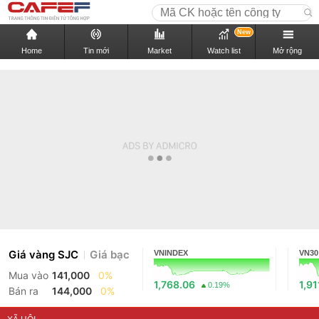
New
Home
Tin mới
Market
Watch list
Mở rộng
Giá vàng SJC
Giá bạc
VNINDEX
VN30
Mua vào
141,000
0%
1,768.06
1,91
0.19%
Bán ra
144,000
0%