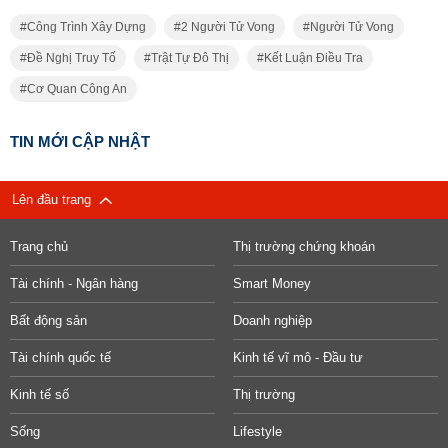
Công Trình Xây Dựng
2 Người Tử Vong
Người Tử Vong
Đề Nghị Truy Tố
Trật Tự Đô Thị
Kết Luận Điều Tra
Cơ Quan Công An
TIN MỚI CẬP NHẬT
Lên đầu trang
Trang chủ
Thị trường chứng khoán
Tài chính - Ngân hàng
Smart Money
Bất động sản
Doanh nghiệp
Tài chính quốc tế
Kinh tế vĩ mô - Đầu tư
Kinh tế số
Thị trường
Sống
Lifestyle