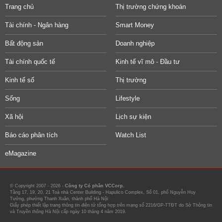
Trang chủ
Thị trường chứng khoán
Tài chính - Ngân hàng
Smart Money
Bất động sản
Doanh nghiệp
Tài chính quốc tế
Kinh tế vĩ mô - Đầu tư
Kinh tế số
Thị trường
Sống
Lifestyle
Xã hội
Lịch sự kiện
Báo cáo phân tích
Watch List
eMagazine
© Copyright 2007 - 2026 -
Công ty Cổ phần VCCorp.
Tầng 17, 19, 20, 21 Toà nhà Center Building - Hapulico Complex, Số 01, phố Nguyễn Huy
Tưởng, phường Thanh Xuân, thành phố Hà Nội
Giấy phép thiết lập trang thông tin điện tử tổng hợp trên mạng số 2216/GP-TTĐT do Sở Thông tin
và Truyền thông Hà Nội cấp ngày 10 tháng 4 năm 2019.