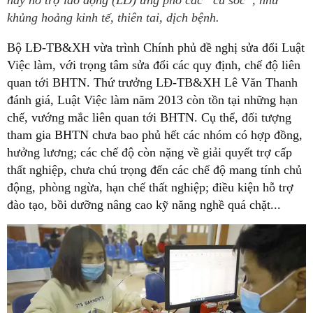
này hỗ trợ lao động (LĐ) ứng phó các “cú sốc”, như
khủng hoảng kinh tế, thiên tai, dịch bệnh.
Bộ LĐ-TB&XH vừa trình Chính phủ đề nghị sửa đổi Luật
Việc làm, với trọng tâm sửa đổi các quy định, chế độ liên
quan tới BHTN. Thứ trưởng LĐ-TB&XH Lê Văn Thanh
đánh giá, Luật Việc làm năm 2013 còn tồn tại những hạn
chế, vướng mắc liên quan tới BHTN. Cụ thể, đối tượng
tham gia BHTN chưa bao phủ hết các nhóm có hợp đồng,
hưởng lương; các chế độ còn nặng về giải quyết trợ cấp
thất nghiệp, chưa chú trọng đến các chế độ mang tính chủ
động, phòng ngừa, hạn chế thất nghiệp; điều kiện hỗ trợ
đào tạo, bồi dưỡng nâng cao kỹ năng nghề quá chặt...