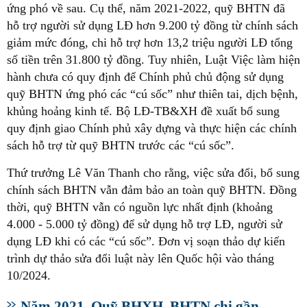
ứng phó về sau. Cụ thể, năm 2021-2022, quỹ BHTN đã
hỗ trợ người sử dụng LĐ hơn 9.200 tỷ đồng từ chính sách
giảm mức đóng, chi hỗ trợ hơn 13,2 triệu người LĐ tổng
số tiền trên 31.800 tỷ đồng. Tuy nhiên, Luật Việc làm hiện
hành chưa có quy định để Chính phủ chủ động sử dụng
quỹ BHTN ứng phó các “cú sốc” như thiên tai, dịch bệnh,
khủng hoảng kinh tế. Bộ LĐ-TB&XH đề xuất bổ sung
quy định giao Chính phủ xây dựng và thực hiện các chính
sách hỗ trợ từ quỹ BHTN trước các “cú sốc”.
Thứ trưởng Lê Văn Thanh cho rằng, việc sửa đổi, bổ sung
chính sách BHTN vẫn đảm bảo an toàn quỹ BHTN. Đồng
thời, quỹ BHTN vẫn có nguồn lực nhất định (khoảng
4.000 - 5.000 tỷ đồng) để sử dụng hỗ trợ LĐ, người sử
dụng LĐ khi có các “cú sốc”. Đơn vị soạn thảo dự kiến
trình dự thảo sửa đổi luật này lên Quốc hội vào tháng
10/2024.
Năm 2021, Quỹ BHXH, BHTN chi gần