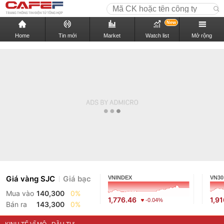
New
Home
Tin mới
Market
Watch list
Mở rộng
Giá vàng SJC
Giá bạc
VNINDEX
VN30
Mua vào
140,300
0%
1,776.46
1,9
-0.04%
Bán ra
143,300
0%