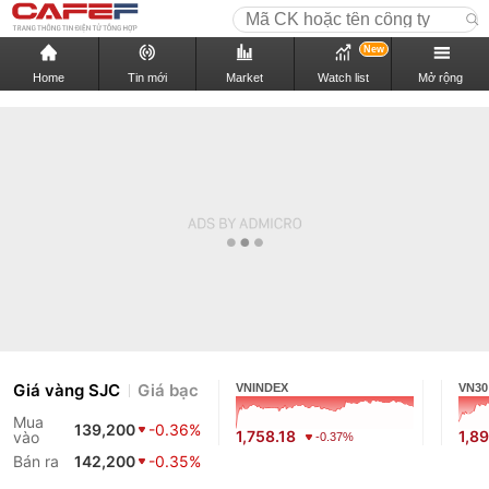
New
Home
Tin mới
Market
Watch list
Mở rộng
Giá vàng SJC
Giá bạc
VNINDEX
VN30
Mua
139,200
-0.36%
1,758.18
1,89
vào
-0.37%
Bán ra
142,200
-0.35%