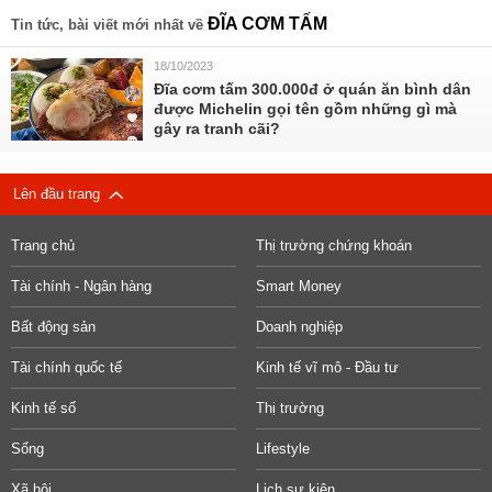
ĐĨA CƠM TẤM
Tin tức, bài viết mới nhất về
18/10/2023
Đĩa cơm tấm 300.000đ ở quán ăn bình dân
được Michelin gọi tên gồm những gì mà
gây ra tranh cãi?
Lên đầu trang
Trang chủ
Thị trường chứng khoán
Tài chính - Ngân hàng
Smart Money
Bất động sản
Doanh nghiệp
Tài chính quốc tế
Kinh tế vĩ mô - Đầu tư
Kinh tế số
Thị trường
Sống
Lifestyle
Xã hội
Lịch sự kiện