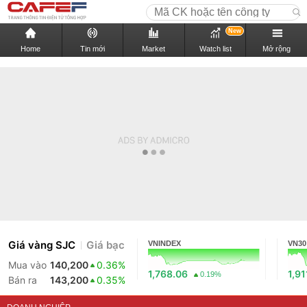
New
Home
Tin mới
Market
Watch list
Mở rộng
Giá vàng SJC
Giá bạc
VNINDEX
VN30
Mua vào
140,200
0.36%
1,768.06
1,91
0.19%
Bán ra
143,200
0.35%