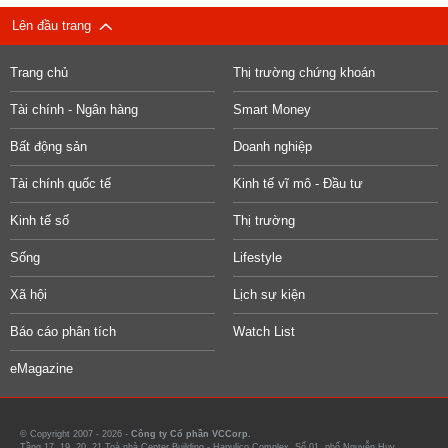
Lên đầu trang
Trang chủ
Thị trường chứng khoán
Tài chính - Ngân hàng
Smart Money
Bất động sản
Doanh nghiệp
Tài chính quốc tế
Kinh tế vĩ mô - Đầu tư
Kinh tế số
Thị trường
Sống
Lifestyle
Xã hội
Lịch sự kiện
Báo cáo phân tích
Watch List
eMagazine
© Copyright 2007 - 2026 -
Công ty Cổ phần VCCorp.
Tầng 17, 19, 20, 21 Toà nhà Center Building - Hapulico Complex, Số 01, phố Nguyễn Huy