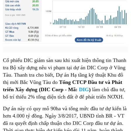
Cổ phiếu DIC giảm sàn sau khi xuất hiện thông tin Thanh
tra Bộ xây dựng nêu vi phạm tại dự án DIC Corp ở Vũng
Tàu. Thanh tra cho biết, Dự án Hạ tầng kỹ thuật Khu đô
thị mới Bắc Vũng Tàu do
Tổng CTCP Đầu tư và Phát
triển Xây dựng (DIC Corp - Mã:
DIG
)
làm chủ đầu tư,
bố trí thiếu 2% tổng diện tích đất ở để phát triển NƠXH.
Dự án này có quy mô 90ha và tổng mức đầu tư dự kiến là
hơn 4.000 tỷ đồng. Ngày 3/8/2017, UBND tỉnh BR - VT
đã ra quyết định chấp thuận cho DIC Corp đầu tư dự án.
Thời gian thực hiện dự kiến kéo dài 11 năm, hoàn thành