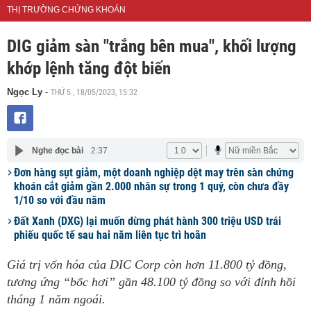
THỊ TRƯỜNG CHỨNG KHOÁN
DIG giảm sàn "trắng bên mua", khối lượng
khớp lệnh tăng đột biến
THỨ 5 , 18/05/2023, 15:32
Ngọc Ly
-
Nghe đọc bài
2:37
Đơn hàng sụt giảm, một doanh nghiệp dệt may trên sàn chứng
khoán cắt giảm gần 2.000 nhân sự trong 1 quý, còn chưa đầy
1/10 so với đầu năm
Đất Xanh (DXG) lại muốn dừng phát hành 300 triệu USD trái
phiếu quốc tế sau hai năm liên tục trì hoãn
Giá trị vốn hóa của DIC Corp còn hơn 11.800 tỷ đồng,
tương ứng “bốc hơi” gần 48.100 tỷ đồng so với đỉnh hồi
tháng 1 năm ngoái.