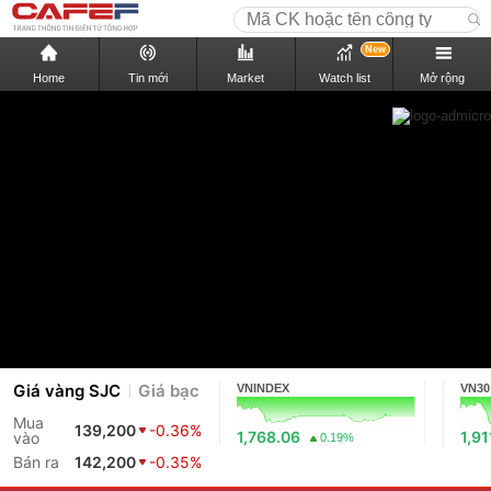
New
Home
Tin mới
Market
Watch list
Mở rộng
Giá vàng SJC
Giá bạc
VNINDEX
VN30
Mua
139,200
-0.36%
1,768.06
1,91
vào
0.19%
Bán ra
142,200
-0.35%