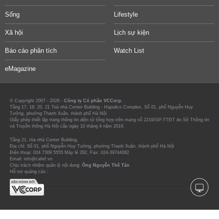
Sống
Lifestyle
Xã hội
Lịch sự kiện
Báo cáo phân tích
Watch List
eMagazine
© Copyright 2007 - 2026 -
Công ty Cổ phần VCCorp.
Tầng 17, 19, 20, 21 Toà nhà Center Building - Hapulico Complex, Số 01, phố Nguyễn Huy
Tưởng, phường Thanh Xuân, thành phố Hà Nội
Giấy phép thiết lập trang thông tin điện tử tổng hợp trên mạng số 2216/GP-TTĐT do Sở Thông tin
và Truyền thông Hà Nội cấp ngày 10 tháng 4 năm 2019.
Tầng 21, tòa nhà Center Building.
Địa chỉ: Số 01, phố Nguyễn Huy Tưởng, phường Thanh Xuân, thành phố Hà Nội
Điện thoại: 024 7309 5555 Máy lẻ 292. Fax: 024-39744082
Email: info@cafef.vn
Chịu trách nhiệm quản lý nội dung:
Ông Nguyễn Thế Tân
Hỗ trợ quảng cáo :