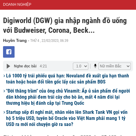
DOANH NGHIỆP
Digiworld (DGW) gia nhập ngành đồ uống
với Budweiser, Corona, Beck...
THỨ 4 , 22/02/2023, 06:39
Huyền Trang
-
Nghe đọc bài
4:21
Lô 1000 tỷ trái phiếu quá hạn: Novaland đề xuất gia hạn thanh
toán hoặc hoán đổi tiền gốc lấy các sản phẩm BĐS
"Đời thăng trầm" của ông chủ Vinamit: Ấp ủ sản phẩm để người
dân không phải đem trái cây cho bò ăn, mất 4 năm đòi lại
thương hiệu bị đánh cắp tại Trung Quốc
Startup sếp đi nghỉ mát, nhân viên lên Shark Tank VN gọi vốn
hộ 5 triệu USD, tuyên bố Oracle vào Việt Nam phải mang 1 tỷ
USD ra mới nói chuyện giờ ra sao?