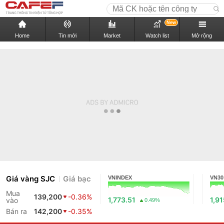
New
Home
Tin mới
Market
Watch list
Mở rộng
Giá vàng SJC
Giá bạc
VNINDEX
VN30
Mua
139,200
-0.36%
1,773.51
1,9
vào
0.49%
Bán ra
142,200
-0.35%