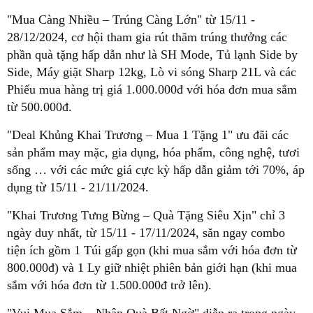
"Mua Càng Nhiều – Trúng Càng Lớn" từ 15/11 -
28/12/2024, cơ hội tham gia rút thăm trúng thưởng các
phần quà tặng hấp dẫn như là SH Mode, Tủ lạnh Side by
Side, Máy giặt Sharp 12kg, Lò vi sóng Sharp 21L và các
Phiếu mua hàng trị giá 1.000.000đ với hóa đơn mua sắm
từ 500.000đ.
"Deal Khủng Khai Trương – Mua 1 Tặng 1" ưu đãi các
sản phẩm may mặc, gia dụng, hóa phẩm, công nghệ, tươi
sống … với các mức giá cực kỳ hấp dẫn giảm tới 70%, áp
dụng từ 15/11 - 21/11/2024.
"Khai Trương Tưng Bừng – Quà Tặng Siêu Xịn" chỉ 3
ngày duy nhất, từ 15/11 - 17/11/2024, săn ngay combo
tiện ích gồm 1 Túi gấp gọn (khi mua sắm với hóa đơn từ
800.000đ) và 1 Ly giữ nhiệt phiên bản giới hạn (khi mua
sắm với hóa đơn từ 1.500.000đ trở lên).
"Vui Mua Sắm – Nhận Quà Bất Ngờ" diễn ra trong ngày