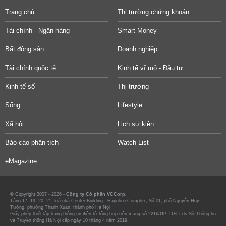
Trang chủ
Thị trường chứng khoán
Tài chính - Ngân hàng
Smart Money
Bất động sản
Doanh nghiệp
Tài chính quốc tế
Kinh tế vĩ mô - Đầu tư
Kinh tế số
Thị trường
Sống
Lifestyle
Xã hội
Lịch sự kiện
Báo cáo phân tích
Watch List
eMagazine
© Copyright 2007 - 2026 -
Công ty Cổ phần VCCorp.
Tầng 17, 19, 20, 21 Toà nhà Center Building - Hapulico Complex, Số 01, phố Nguyễn Huy
Tưởng, phường Thanh Xuân, thành phố Hà Nội
Giấy phép thiết lập trang thông tin điện tử tổng hợp trên mạng số 2216/GP-TTĐT do Sở Thông tin
và Truyền thông Hà Nội cấp ngày 10 tháng 4 năm 2019.