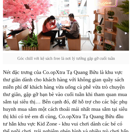
Góc chill với kệ sách free là nơi lý tưởng gặp gỡ cuối tuần
Nét đặc trưng của Co.opXtra Tạ Quang Bửu là khu vực
thư giãn dành cho khách hàng với không gian quầy sách
miễn phí để khách hàng vừa uống cà phê vừa trò chuyện
thư giãn, gặp gỡ bạn bè vào cuối tuần khi tham quan mua
sắm tại siêu thị… Bên cạnh đó, để hỗ trợ cho các bậc phụ
huynh mua sắm một cách thoải mái nhất mua sắm tại siêu
thị khi có trẻ em đi cùng, Co.opXtra Tạ Quang Bửu đầu
tư hẳn khu vực Kid Zone - khu vui chơi dành các bé có
thể ngồi chơi, trải nghiệm ghép hình và nhiều trò chơi hấp