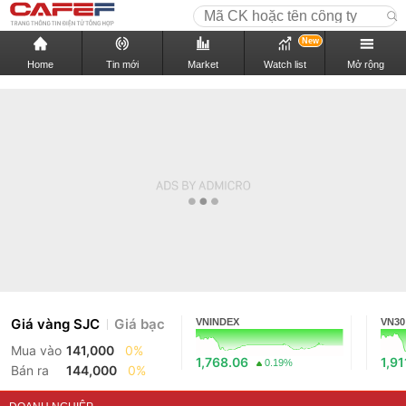
New
Home
Tin mới
Market
Watch list
Mở rộng
Giá vàng SJC
Giá bạc
VNINDEX
VN30
Mua vào
141,000
0%
1,768.06
1,91
0.19%
Bán ra
144,000
0%