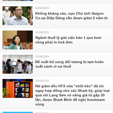
06/09/2024
Không kháng cáo, cựu Chủ tịch Saigon
Co.op Diệp Dũng vẫn được giảm 2 năm tù
31/08/2024
Ngành thuế lý giải việc bán 1 que kem
cũng phải in hoá đơn
25/08/2024
Đề xuất bổ sung đối tượng bị tạm hoãn
xuất cảnh vì nợ thuế
20/08/2024
Nữ giám đốc HTX vừa "chốt kèo" đã rút
ngay hợp đồng cho các Shark ký, giúp loại
quả chỉ Lạng Sơn có nâng giá trị gấp 20
lần, được Shark Bình đề nghị livestream
cùng