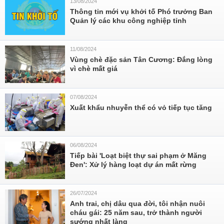
13/08/2024
Thông tin mới vụ khởi tố Phó trưởng Ban
Quản lý các khu công nghiệp tỉnh
11/08/2024
Vùng chè đặc sản Tân Cương: Đắng lòng
vì chè mất giá
07/08/2024
Xuất khẩu nhuyễn thể có vỏ tiếp tục tăng
06/08/2024
Tiếp bài 'Loạt biệt thự sai phạm ở Măng
Đen': Xử lý hàng loạt dự án mất rừng
26/07/2024
Anh trai, chị dâu qua đời, tôi nhận nuôi
cháu gái: 25 năm sau, trở thành người
sướng nhất làng