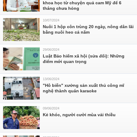
khoa học từ chuyện quả cam Mỹ để 6
tháng chưa hỏng
10/07/2024
Nuôi 1 hộp côn trùng 20 ngày, nông dân lãi
bằng nuôi heo cả năm
29/06/2024
Luật Bảo hiểm xã hội (sửa đổi): Những
điểm mới quan trọng
13/06/2024
"Hô biến" xưởng sản xuất thủ công mĩ
nghệ thành quán karaoke
09/06/2024
Kẻ khóc, người cười mùa vải thiều