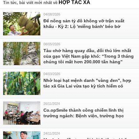
HỢP TÁC XÃ
Tin tức, bài viết mới nhất về
04/08/2026
Để nông sản tỷ đô không vỡ trận xuất
khẩu - Kỳ 2: Lộ 'miếng bánh' béo bở
08/05/2026
Tàu chở hàng quay đầu, đối thủ lớn nhất
của gạo Việt Nam gặp khó: “Trong 3 tháng
chúng tôi mất hơn 200.000 tấn hàng”
04/03/2026
Nhờ loại hạt mệnh danh "vàng đen", hợp
tác xã Gia Lai vừa tạo kỳ tích hiếm có
26/11/2024
Co.opSmile thành công chiếm lĩnh thị
trường ngách: Bệnh viện, trường học
24/11/2024