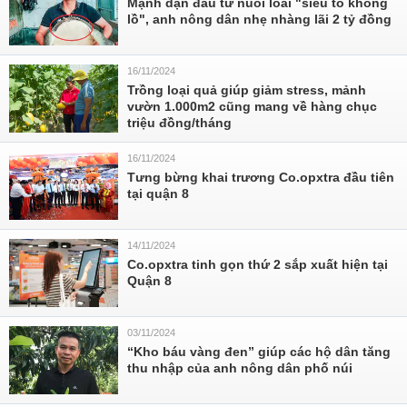
Mạnh dạn đầu tư nuôi loài "siêu to khổng
lồ", anh nông dân nhẹ nhàng lãi 2 tỷ đồng
16/11/2024
Trồng loại quả giúp giảm stress, mảnh
vườn 1.000m2 cũng mang về hàng chục
triệu đồng/tháng
16/11/2024
Tưng bừng khai trương Co.opxtra đầu tiên
tại quận 8
14/11/2024
Co.opxtra tinh gọn thứ 2 sắp xuất hiện tại
Quận 8
03/11/2024
“Kho báu vàng đen” giúp các hộ dân tăng
thu nhập của anh nông dân phố núi