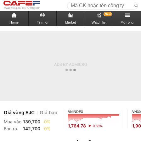
New
Home
Tin mới
Market
Watch list
Mở rộng
Giá vàng SJC
Giá bạc
VNINDEX
VN30
Mua vào
139,700
0%
1,764.78
1,9
-0.66%
Bán ra
142,700
0%