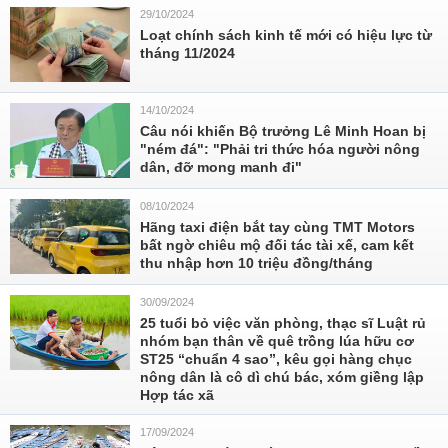
29/10/2024
Loạt chính sách kinh tế mới có hiệu lực từ
tháng 11/2024
14/10/2024
Câu nói khiến Bộ trưởng Lê Minh Hoan bị
"ném đá": "Phải tri thức hóa người nông
dân, đỡ mong manh đi"
08/10/2024
Hãng taxi điện bắt tay cùng TMT Motors
bất ngờ chiêu mộ đối tác tài xế, cam kết
thu nhập hơn 10 triệu đồng/tháng
30/09/2024
25 tuổi bỏ việc văn phòng, thạc sĩ Luật rủ
nhóm bạn thân về quê trồng lúa hữu cơ
ST25 “chuẩn 4 sao”, kêu gọi hàng chục
nông dân là cô dì chú bác, xóm giềng lập
Hợp tác xã
17/09/2024