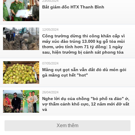
23/05/2024
Bắt giám đốc HTX Thanh Bình
12/05/2024
Công trường dừng thi công khẩn cấp vì
máy xúc đào trúng 13.000 kg gỗ tỏa mùi
thơm, ước tính hơn 71 tỷ đồng: 1 ngày
sau, hiện trường bị cảnh sát phong tỏa
07/05/2024
Măng cụt gọt sẵn vẫn đắt đỏ dù món gỏi
gà măng cụt hết "hot"
26/04/2024
Nghe lời dụ của chồng "bỏ phố ra đảo" ở,
vợ thấm cảnh khổ cực, 12 năm mới đỡ vất
vả
Xem thêm