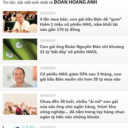
ĐOÀN HOÀNG ANH
Tin tức, bài viết mới nhất về
22/01/2025
4 lần mua bán, con gái bầu Đức đã “gom”
thêm 1 triệu cổ phiếu HAG, nắm khối tài
sản gần 170 tỷ đồng
19/09/2024
Con gái ông Đoàn Nguyên Đức chi khoảng
21 tỷ 'bắt đáy' cổ phiếu HAGL
15/08/2024
Cổ phiếu HAG giảm 33% sau 3 tháng, con
gái bầu Đức muốn chi hơn 20 tỷ mua vào
08/03/2024
Chưa đến 30 tuổi, nhiều "ái nữ" con gái
của các ông chủ ngân hàng, 'trùm' khu
công nghiệp... đã nắm trong tay hàng chục
ngàn tỷ trên sàn chứng khoán
20/12/2023