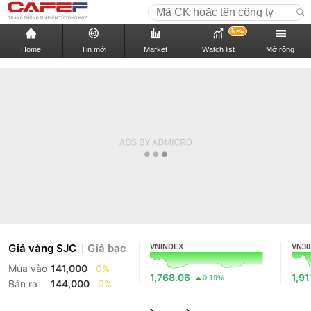
New
Home
Tin mới
Market
Watch list
Mở rộng
Giá vàng SJC
Giá bạc
VNINDEX
VN30
Mua vào
141,000
0%
1,768.06
1,91
0.19%
Bán ra
144,000
0%