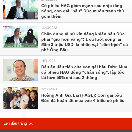
Cổ phiếu HAG giảm mạnh sau nhịp tăng
nóng, con gái “bầu” Đức muốn tranh thủ
gom thêm
11/03/2022
Chân dung ái nữ kín tiếng khiến bầu Đức
phải “giữ hơn vàng”: 1 cú lướt sóng lãi
đậm 3 triệu USD, là nhân vật “cầm trịch” cà
phê Ông Bầu
15/11/2021
Dấu ấn đầu tiên của con gái bầu Đức: Mua
cổ phiếu HAG đúng “chân sóng”, lập tức
lãi hơn 50% chỉ sau 2 tháng
22/08/2021
Hoàng Anh Gia Lai (HAGL): Con gái bầu
Đức đã hoàn tất mua vào 4 triệu cổ phiếu
Lên đầu trang