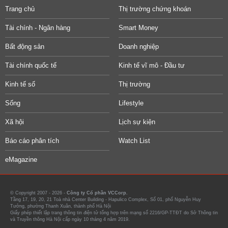
Trang chủ
Thị trường chứng khoán
Tài chính - Ngân hàng
Smart Money
Bất động sản
Doanh nghiệp
Tài chính quốc tế
Kinh tế vĩ mô - Đầu tư
Kinh tế số
Thị trường
Sống
Lifestyle
Xã hội
Lịch sự kiện
Báo cáo phân tích
Watch List
eMagazine
© Copyright 2007 - 2026 -
Công ty Cổ phần VCCorp.
Tầng 17, 19, 20, 21 Toà nhà Center Building - Hapulico Complex, Số 01, phố Nguyễn Huy
Tưởng, phường Thanh Xuân, thành phố Hà Nội
Giấy phép thiết lập trang thông tin điện tử tổng hợp trên mạng số 2216/GP-TTĐT do Sở Thông tin
và Truyền thông Hà Nội cấp ngày 10 tháng 4 năm 2019.