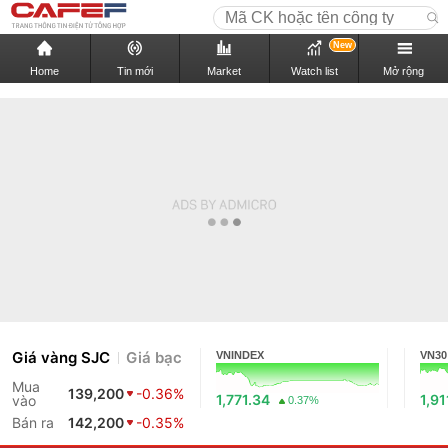
New
Home
Tin mới
Market
Watch list
Mở rộng
Giá vàng SJC
Giá bạc
VNINDEX
VN30
Mua
139,200
-0.36%
1,771.34
1,91
vào
0.37%
Bán ra
142,200
-0.35%