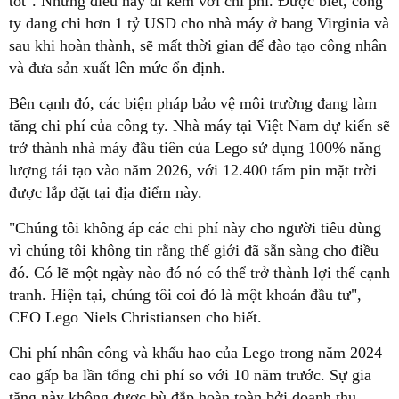
tốt". Nhưng điều này đi kèm với chi phí. Được biết, công
ty đang chi hơn 1 tỷ USD cho nhà máy ở bang Virginia và
sau khi hoàn thành, sẽ mất thời gian để đào tạo công nhân
và đưa sản xuất lên mức ổn định.
Bên cạnh đó, các biện pháp bảo vệ môi trường đang làm
tăng chi phí của công ty. Nhà máy tại Việt Nam dự kiến sẽ
trở thành nhà máy đầu tiên của Lego sử dụng 100% năng
lượng tái tạo vào năm 2026, với 12.400 tấm pin mặt trời
được lắp đặt tại địa điểm này.
"Chúng tôi không áp các chi phí này cho người tiêu dùng
vì chúng tôi không tin rằng thế giới đã sẵn sàng cho điều
đó. Có lẽ một ngày nào đó nó có thể trở thành lợi thế cạnh
tranh. Hiện tại, chúng tôi coi đó là một khoản đầu tư",
CEO Lego Niels Christiansen cho biết.
Chi phí nhân công và khấu hao của Lego trong năm 2024
cao gấp ba lần tổng chi phí so với 10 năm trước. Sự gia
tăng này không được bù đắp hoàn toàn bởi doanh thu.