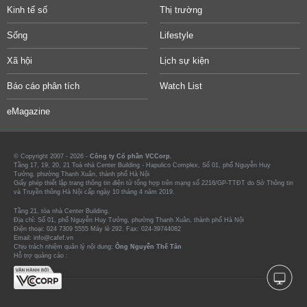
Kinh tế số
Thị trường
Sống
Lifestyle
Xã hội
Lịch sự kiện
Báo cáo phân tích
Watch List
eMagazine
© Copyright 2007 - 2026 -
Công ty Cổ phần VCCorp.
Tầng 17, 19, 20, 21 Toà nhà Center Building - Hapulico Complex, Số 01, phố Nguyễn Huy
Tưởng, phường Thanh Xuân, thành phố Hà Nội
Giấy phép thiết lập trang thông tin điện tử tổng hợp trên mạng số 2216/GP-TTĐT do Sở Thông tin
và Truyền thông Hà Nội cấp ngày 10 tháng 4 năm 2019.
Tầng 21, tòa nhà Center Building.
Địa chỉ: Số 01, phố Nguyễn Huy Tưởng, phường Thanh Xuân, thành phố Hà Nội
Điện thoại: 024 7309 5555 Máy lẻ 292. Fax: 024-39744082
Email: info@cafef.vn
Chịu trách nhiệm quản lý nội dung:
Ông Nguyễn Thế Tân
Hỗ trợ quảng cáo :