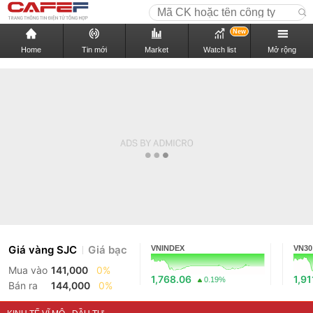
New
Home
Tin mới
Market
Watch list
Mở rộng
Giá vàng SJC
Giá bạc
VNINDEX
VN30
Mua vào
141,000
0%
1,768.06
1,91
0.19%
Bán ra
144,000
0%