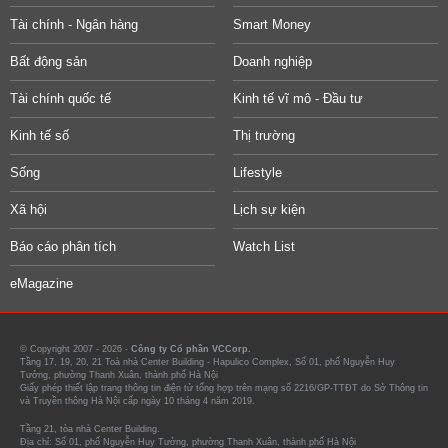
Tài chính - Ngân hàng
Smart Money
Bất động sản
Doanh nghiệp
Tài chính quốc tế
Kinh tế vĩ mô - Đầu tư
Kinh tế số
Thị trường
Sống
Lifestyle
Xã hội
Lịch sự kiện
Báo cáo phân tích
Watch List
eMagazine
© Copyright 2007 - 2026 -
Công ty Cổ phần VCCorp.
Tầng 17, 19, 20, 21 Toà nhà Center Building - Hapulico Complex, Số 01, phố Nguyễn Huy
Tưởng, phường Thanh Xuân, thành phố Hà Nội
Giấy phép thiết lập trang thông tin điện tử tổng hợp trên mạng số 2216/GP-TTĐT do Sở Thông tin
và Truyền thông Hà Nội cấp ngày 10 tháng 4 năm 2019.
Tầng 21, tòa nhà Center Building.
Địa chỉ: Số 01, phố Nguyễn Huy Tưởng, phường Thanh Xuân, thành phố Hà Nội