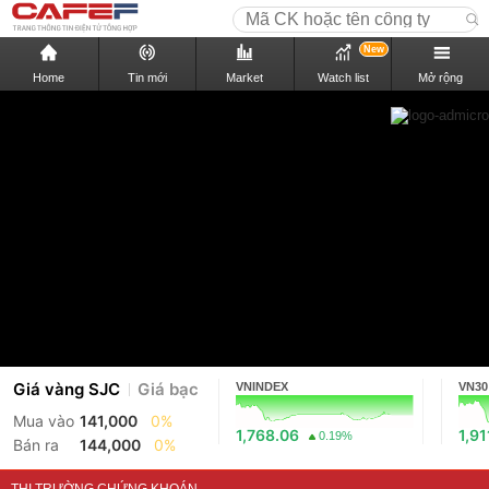
New
Home
Tin mới
Market
Watch list
Mở rộng
Giá vàng SJC
Giá bạc
VNINDEX
VN30
Mua vào
141,000
0%
1,768.06
1,91
0.19%
Bán ra
144,000
0%