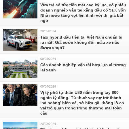
Vừa trả cổ tức tiền mặt cao kỷ lục, cổ phiếu
doanh nghiệp vận tải xăng dầu có 51% vốn
Nhà nước tăng vọt lên đỉnh với thị giá bất
ngờ
28/05/2024
Taxi hybrid đầu tiên tại Việt Nam chuẩn bị
ra mắt: Giá cước không đổi, mẫu xe nào
được chọn?
09/05/2024
Các doanh nghiệp vận tải hợp lực vì tương
lai xanh
09/04/2024
Vị tỷ phú tự thân U80 nắm trong tay 800
nghìn tỷ đồng: Từ thuở vay nợ trở thành
‘bà hoàng’ biển cả, sở hữu gã khổng lồ có
vai trò quan trọng trong thương mại toàn
cầu
23/03/2024