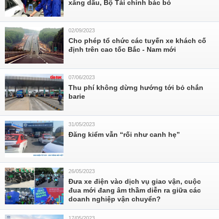
xăng dầu, Bộ Tài chính bác bỏ
02/09/2023
Cho phép tổ chức các tuyến xe khách cố
định trên cao tốc Bắc - Nam mới
07/06/2023
Thu phí không dừng hướng tới bỏ chắn
barie
31/05/2023
Đăng kiểm vẫn “rối như canh hẹ”
26/05/2023
Đưa xe điện vào dịch vụ giao vận, cuộc
đua mới đang âm thầm diễn ra giữa các
doanh nghiệp vận chuyển?
17/05/2023