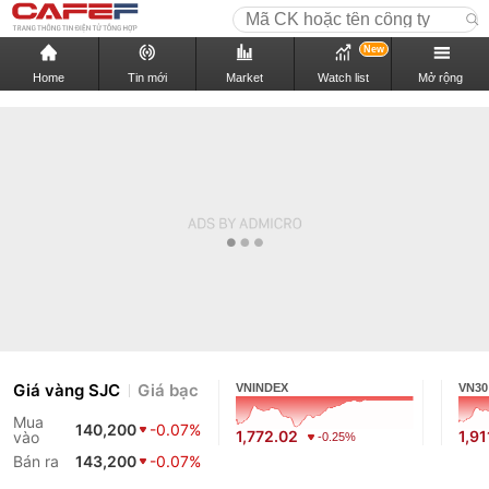
New
Home
Tin mới
Market
Watch list
Mở rộng
Giá vàng SJC
Giá bạc
VNINDEX
VN30
Mua
140,200
-0.07%
1,772.02
1,91
vào
-0.25%
Bán ra
143,200
-0.07%