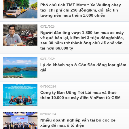
Phó chủ tịch TMT Motor: Xe Wuling chạy
taxi chi phí chỉ 250 đồng/km, đối tác tin
tưởng nên mua thêm 1.000 chiếc
03/11/2024
Người đàn ông vượt 1.800 km mua xe máy
về quê bán lại, kiếm lời 3 triệu đồng/chiếc,
sau 30 năm trở thành ông chủ đế chế vận
tải hơn 66.000 tỷ
03/11/2024
Lý do khách sạn ở Côn Đảo đồng loạt giảm
giá
04/10/2024
Công ty Bạn Uống Tôi Lái mua và thuê
thêm 10.000 xe máy điện VinFast từ GSM
02/10/2024
Nhiều doanh nghiệp vận tải bỏ cọc xe
xăng để mua ô tô điện