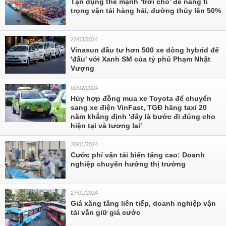
Tận dụng thế mạnh ‘trời cho’ để nâng tỉ
trọng vận tải hàng hải, đường thủy lên 50%
22/03/2024
Vinasun đầu tư hơn 500 xe dòng hybrid để
'đấu' với Xanh SM của tỷ phú Phạm Nhật
Vượng
02/02/2024
Hủy hợp đồng mua xe Toyota để chuyển
sang xe điện VinFast, TGĐ hãng taxi 20
năm khẳng định 'đây là bước đi đúng cho
hiện tại và tương lai'
30/01/2024
Cước phí vận tải biển tăng cao: Doanh
nghiệp chuyển hướng thị trường
27/01/2024
Giá xăng tăng liên tiếp, doanh nghiệp vận
tải vẫn giữ giá cước