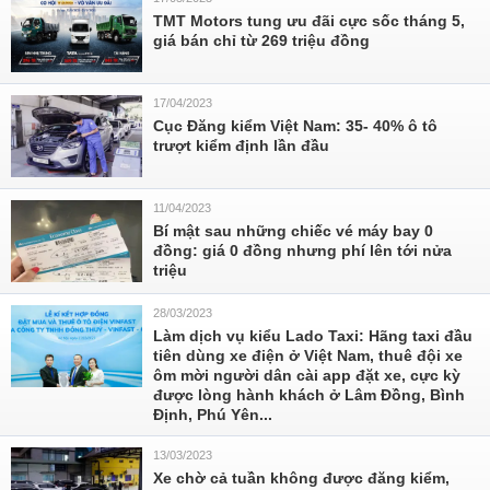
TMT Motors tung ưu đãi cực sốc tháng 5,
giá bán chỉ từ 269 triệu đồng
17/04/2023
Cục Đăng kiểm Việt Nam: 35- 40% ô tô
trượt kiểm định lần đầu
11/04/2023
Bí mật sau những chiếc vé máy bay 0
đồng: giá 0 đồng nhưng phí lên tới nửa
triệu
28/03/2023
Làm dịch vụ kiểu Lado Taxi: Hãng taxi đầu
tiên dùng xe điện ở Việt Nam, thuê đội xe
ôm mời người dân cài app đặt xe, cực kỳ
được lòng hành khách ở Lâm Đồng, Bình
Định, Phú Yên...
13/03/2023
Xe chờ cả tuần không được đăng kiểm,