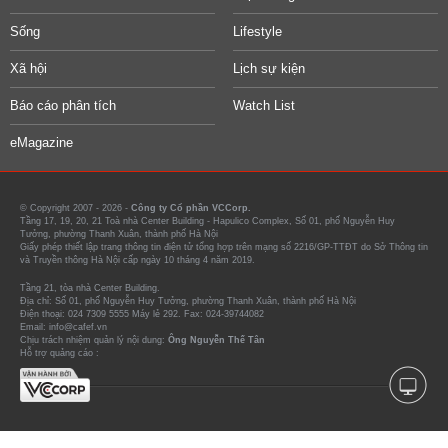
Sống
Lifestyle
Xã hội
Lịch sự kiện
Báo cáo phân tích
Watch List
eMagazine
© Copyright 2007 - 2026 -
Công ty Cổ phần VCCorp.
Tầng 17, 19, 20, 21 Toà nhà Center Building - Hapulico Complex, Số 01, phố Nguyễn Huy
Tưởng, phường Thanh Xuân, thành phố Hà Nội
Giấy phép thiết lập trang thông tin điện tử tổng hợp trên mạng số 2216/GP-TTĐT do Sở Thông tin
và Truyền thông Hà Nội cấp ngày 10 tháng 4 năm 2019.
Tầng 21, tòa nhà Center Building.
Địa chỉ: Số 01, phố Nguyễn Huy Tưởng, phường Thanh Xuân, thành phố Hà Nội
Điện thoại: 024 7309 5555 Máy lẻ 292. Fax: 024-39744082
Email: info@cafef.vn
Chịu trách nhiệm quản lý nội dung:
Ông Nguyễn Thế Tân
Hỗ trợ quảng cáo :