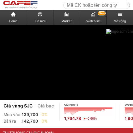
New
Home
Tin mới
Market
Watch list
Mở rộng
Giá vàng SJC
Giá bạc
VNINDEX
VN30
Mua vào
139,700
0%
1,764.78
1,9
-0.66%
Bán ra
142,700
0%