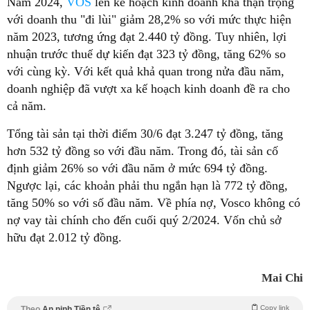
Năm 2024,
VOS
lên kế hoạch kinh doanh khá thận trọng
với doanh thu "đi lùi" giảm 28,2% so với mức thực hiện
năm 2023, tương ứng đạt 2.440 tỷ đồng. Tuy nhiên, lợi
nhuận trước thuế dự kiến đạt 323 tỷ đồng, tăng 62% so
với cùng kỳ. Với kết quả khả quan trong nửa đầu năm,
doanh nghiệp đã vượt xa kế hoạch kinh doanh đề ra cho
cả năm.
Tổng tài sản tại thời điểm 30/6 đạt 3.247 tỷ đồng, tăng
hơn 532 tỷ đồng so với đầu năm. Trong đó, tài sản cố
định giảm 26% so với đầu năm ở mức 694 tỷ đồng.
Ngược lại, các khoản phải thu ngắn hạn là 772 tỷ đồng,
tăng 50% so với số đầu năm. Về phía nợ, Vosco không có
nợ vay tài chính cho đến cuối quý 2/2024. Vốn chủ sở
hữu đạt 2.012 tỷ đồng.
Mai Chi
Copy link
Theo
An ninh Tiền tệ