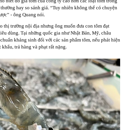
o biết do giá tôm của công ty cao hơn các loại tôm trong
g thường hay so sánh giá. “Tuy nhiên không thể có chuyện
được” - ông Quang nói.
o thị trường nội địa nhưng ông muốn đưa con tôm đạt
tiêu dùng. Tại những quốc gia như Nhật Bản, Mỹ, châu
chuẩn kháng sinh đối với các sản phẩm tôm, nếu phát hiện
 khẩu, trả hàng và phạt rất nặng.