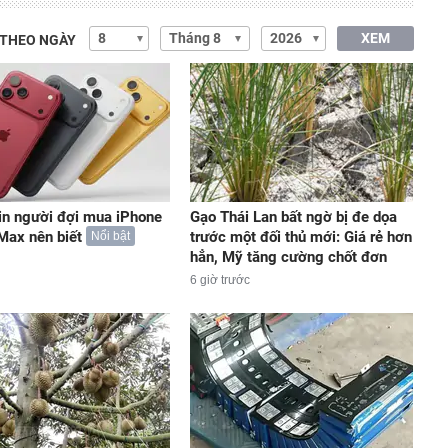
XEM
 THEO NGÀY
in người đợi mua iPhone
Gạo Thái Lan bất ngờ bị đe dọa
Max nên biết
trước một đối thủ mới: Giá rẻ hơn
Nổi bật
hẳn, Mỹ tăng cường chốt đơn
6 giờ trước