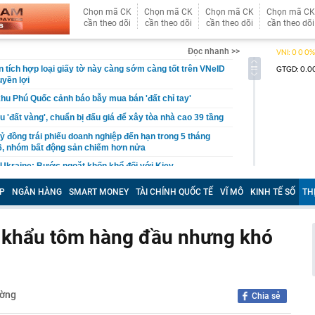
Chọn mã CK
Chọn mã CK
Chọn mã CK
Chọn mã CK
cần theo dõi
cần theo dõi
cần theo dõi
cần theo dõi
Đọc nhanh >>
 tích hợp loại giấy tờ này càng sớm càng tốt trên VNeID
yền lợi
khu Phú Quốc cảnh báo bẫy mua bán 'đất chỉ tay'
u 'đất vàng', chuẩn bị đấu giá để xây tòa nhà cao 39 tầng
ỷ đồng trái phiếu doanh nghiệp đến hạn trong 5 tháng
6, nhóm bất động sản chiếm hơn nửa
Ukraine: Bước ngoặt khốn khổ đối với Kiev
u Công nghệ cao tỉnh Hưng Yên
P
NGÂN HÀNG
SMART MONEY
TÀI CHÍNH QUỐC TẾ
VĨ MÔ
KINH TẾ SỐ
TH
sai doanh thu, hóa đơn của người bán cho cơ quan
 người đó chịu trách nhiệm
t khẩu tôm hàng đầu nhưng khó
u chân” dòng tiền ngoại âm thầm đổ hàng nghìn tỷ vào
Việt Nam
7 được gọi là ngày đặc biệt nhất của thế kỷ XXI?
tra xấp tiền mặt 20.000.000 đồng nằm chỏng chơ trên
đàn ông SN 1984 phải làm việc với cơ quan chức năng
ường
Chia sẻ
iện 32/35 sinh viên trong lớp dùng AI làm bài chỉ nhờ