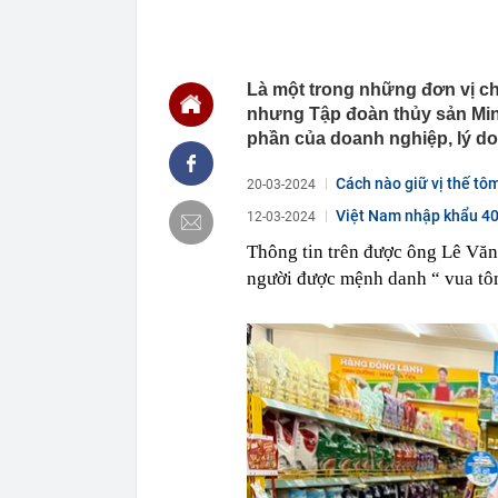
một từ “bẫy” g
08:39
Giá vàng nhẫn
Tín Mạnh Hải,
Là một trong những đơn vị ch
08:38
Gạo Thái Lan 
Mỹ tăng cườn
nhưng Tập đoàn thủy sản Minh
08:35
Phát ghen với
phần của doanh nghiệp, lý do
camera lia g
08:35
Vành đai 3 - 
Cách nào giữ vị thế tôm
20-03-2024
08:26
CEO Dương Vă
Việt Nam nhập khẩu 40
12-03-2024
giờ là lúc No
khách hàng
Thông tin trên được ông Lê Vă
người được mệnh danh “ vua tôm
08:25
Vụ ô tô bị trộ
tiếng
08:25
Thượng viện M
dầu khí Nga
08:20
Chuyện gì đa
08:18
Toàn cảnh đại
Ngọc “phải lò