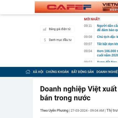
MỚI NHẤT!
09:11
Người dân cần
Bảng giá điện tử
để đảm bảo qu
09:08
Chủ tịch đặc 
Danh mục đầu tư
09:07
Tất bật dọn kh
09:04
Hơn 106.000 t
cuối năm 202
09:02
Xung đột Nga-
09:00
Thành lập Kh
XÃ HỘI
CHỨNG KHOÁN
BẤT ĐỘNG SẢN
DOANH NGHIỆ
08:58
Sàn TMĐT gửi 
thuế: Ai sai -
Doanh nghiệp Việt xuấ
08:56
Xuất hiện “dấ
chứng khoán 
bán trong nước
08:56
Vì sao 2/8/202
08:51
Công an điều 
đường, người 
Thị tr
Theo Uyên Phương
|
27-03-2024 - 09:04 AM
|
08:45
Giáo sư phát h