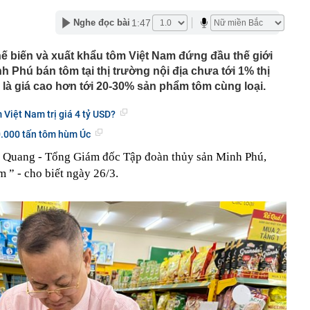
iấu trong đề thi
1:47
Nghe đọc bài
, vàng miếng ngày 8/8 tại SJC, Bảo Tín Minh Châu, Bảo
 DOJI, Phú Quý
ế biến và xuất khẩu tôm Việt Nam đứng đầu thế giới
bất ngờ bị đe dọa trước một đối thủ mới: Giá rẻ hơn hẳn,
g chốt đơn
 Phú bán tôm tại thị trường nội địa chưa tới 1% thị
 nhà miền Tây: Rộng thênh thang không thấy điểm dừng,
 là giá cao hơn tới 20-30% sản phẩm tôm cùng loại.
óc nào cũng quá wow
Đòn bẩy mở rộng không gian phát triển phía Bắc Thủ đô
 Việt Nam trị giá 4 tỷ USD?
n Bắc: Trải qua cuộc "Cuộc đại phẫu" không gây mê,
.000 tấn tôm hùm Úc
valand nỗ lực từng ngày để "sòng phẳng" với niềm tin của
n Quang - Tổng Giám đốc Tập đoàn thủy sản Minh Phú,
 ” - cho biết ngày 26/3.
m 2 bánh khi đỗ trong khu đô thị ở Hà Nội: Chủ xe lên
ỹ thông qua dự luật áp thuế lên tới 100% với nước mua
ng xảy ra với Bamboo Airways?
 đô thị sinh thái 2 tỷ USD có 11km ven sông khiến MC Mai
ng” ngay trên sóng livestream