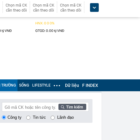
Chọn mã CK
Chọn mã CK
Chọn mã CK
cần theo dõi
cần theo dõi
cần theo dõi
Dữ liệu
F INDEX
Ị TRƯỜNG
SỐNG
LIFESTYLE
Công ty
Tin tức
Lãnh đạo