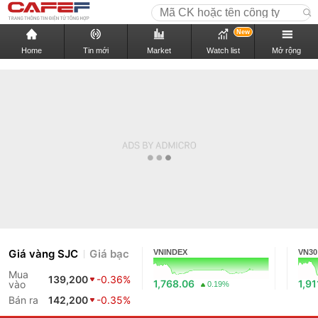
New
Home
Tin mới
Market
Watch list
Mở rộng
Giá vàng SJC
Giá bạc
VNINDEX
VN30
Mua
139,200
-0.36%
1,768.06
1,91
vào
0.19%
Bán ra
142,200
-0.35%