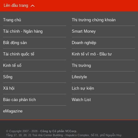
Lên đầu trang
Trang chủ
Thị trường chứng khoán
Tài chính - Ngân hàng
Smart Money
Bất động sản
Doanh nghiệp
Tài chính quốc tế
Kinh tế vĩ mô - Đầu tư
Kinh tế số
Thị trường
Sống
Lifestyle
Xã hội
Lịch sự kiện
Báo cáo phân tích
Watch List
eMagazine
© Copyright 2007 - 2026 -
Công ty Cổ phần VCCorp.
Tầng 17, 19, 20, 21 Toà nhà Center Building - Hapulico Complex, Số 01, phố Nguyễn Huy