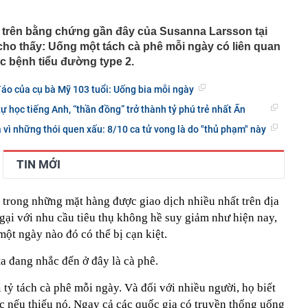
ặc sườn xám đẹp nhất Trung Quốc: Vương Sở Nhiên bét
đẹp hơn cả Lưu Diệc Phi
 trên bằng chứng gần đây của Susanna Larsson tại
cho thấy: Uống một tách cà phê mỗi ngày có liên quan
inh 12 giao dịch chuyển khoản liên tục với tổng 5 tỷ
16 giờ
c bệnh tiểu đường type 2.
làm Mỹ bất ngờ giảm, hụt xa ước tính, dự báo khả năng
uất tháng 9 lập tức giảm
đáo của cụ bà Mỹ 103 tuổi: Uống bia mỗi ngày
 mạnh, quỹ vàng lớn nhất thế giới có động thái mới
 tự học tiếng Anh, “thần đồng” trở thành tỷ phú trẻ nhất Ấn
tin, giấy tờ người dân cần sớm tích hợp vào VNeID để
 vì những thói quen xấu: 8/10 ca tử vong là do "thủ phạm" này
yền lợi
n tăng cao hơn vàng miếng
TIN MỚI
g "kỳ lạ" tựa mình vào dãy núi đá vôi ở Phong Nha:
 tre, nội thất bằng gỗ tái chế, du khách như bước vào
ưa
 trong những mặt hàng được giao dịch nhiều nhất trên địa
thông báo: Tạm hoãn xuất cảnh đối với tất cả những ai
gại với nhu cầu tiêu thụ không hề suy giảm như hiện nay,
nh sách sau đây
ột ngày nào đó có thể bị cạn kiệt.
tối ưu công năng cho ngân sách hạn chế
công suất thiết kế, Hà Nội giải bài toán chống ngập ra
a đang nhắc đến ở đây là cà phê.
 tỷ tách cà phê mỗi ngày. Và đối với nhiều người, họ biết
c nếu thiếu nó. Ngay cả các quốc gia có truyền thống uống