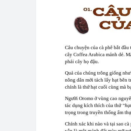
Câu chuyện của cà phê bắt đầu t
cây Coffea Arabica mảnh dẻ. Mặ
phải cây họ đậu.
Quả của chúng trông giống như 
nông dân mới tách lấy hạt bên t
chính là thứ hạt cuối cùng mà 
Người Oromo ở vùng cao nguyên 
tác dụng kích thích của thứ
“hạ
trọng trong truyền thống ẩm thự
Chính xác khi nào và tại sao cà
vẫn là một mảnh đất màu mỡ nơi