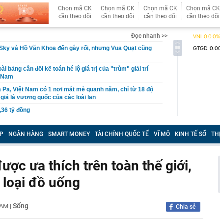
Chọn mã CK
Chọn mã CK
Chọn mã CK
Chọn mã CK
cần theo dõi
cần theo dõi
cần theo dõi
cần theo dõi
Đọc nhanh >>
Sky và Hồ Văn Khoa đến gây rối, nhưng Vua Quạt cũng
ài bảng cân đối kế toán hé lộ giá trị của "trùm" giải trí
t Nam
 Pa, Việt Nam có 1 nơi mát mẻ quanh năm, chỉ từ 18 độ
giá là vương quốc của các loài lan
,36 tỷ đồng
P giáo viên BẠO HÀNH TRẺ EM; cơ quan Công an
ười dân, giáo viên, báo mẫu, cơ sở trông giữ trẻ
P
NGÂN HÀNG
SMART MONEY
TÀI CHÍNH QUỐC TẾ
VĨ MÔ
KINH TẾ SỐ
TH
n nhà nước tại doanh nghiệp, khuyến khích sáp nhập
uần thảo Nhật Bản khiến 6 người bị thương, giao thông
ược ưa thích trên toàn thế giới,
 loại đồ uống
ầu doanh thu hơn 100.000 tỷ của Việt Nam lần đầu tiên
oại nhiên liệu mới
mùi này
Sống
8 AM
|
Chia sẻ
ua sữa đậu nành” Việt Nam tăng trưởng hơn 34%, công
gần 368 tỷ đồng trả cổ tức trong tháng 8