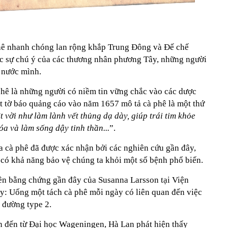
phê nhanh chóng lan rộng khắp Trung Đông và Đế chế
c sự chú ý của các thương nhân phương Tây, những người
 nước mình.
hê là những người có niềm tin vững chắc vào các dược
ột tờ báo quảng cáo vào năm 1657 mô tả cà phê là một thứ
t vời như làm lành vết thủng dạ dày, giúp trái tim khỏe
óa và làm sống dậy tinh thần...
”.
a cà phê đã được xác nhận bởi các nghiên cứu gần đây,
 có khả năng bảo vệ chúng ta khỏi một số bệnh phổ biến.
ên bằng chứng gần đây của Susanna Larsson tại Viện
y: Uống một tách cà phê mỗi ngày có liên quan đến việc
 đường type 2.
 đến từ Đại học Wageningen, Hà Lan phát hiện thấy