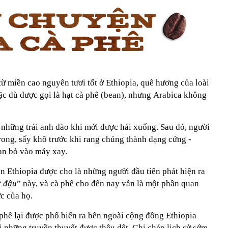
ừ miền cao nguyên tươi tốt ở Ethiopia, quê hương của loài
c dù được gọi là hạt cà phê (bean), nhưng Arabica không
những trái anh đào khi mới được hái xuống. Sau đó, người
rong, sấy khô trước khi rang chúng thành dạng cứng -
bạn bỏ vào máy xay.
Ethiopia được cho là những người đầu tiên phát hiện ra
t đậu
” này, và cà phê cho đến nay vẫn là một phần quan
c của họ.
 phê lại được phổ biến ra bên ngoài cộng đồng Ethiopia
 những truyền thuyết được thêu dệt. Ghi chép lịch sử sớm