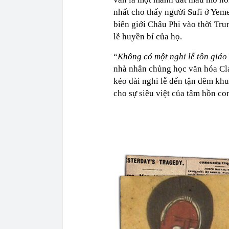
nhất cho thấy người Sufi ở Yeme
biên giới Châu Phi vào thời Trun
lễ huyền bí của họ.
“
Không có một nghi lễ tôn giáo
nhà nhân chủng học văn hóa Cla
kéo dài nghi lễ đến tận đêm khu
cho sự siêu việt của tâm hồn co