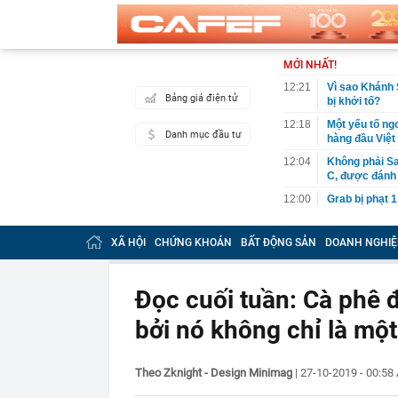
MỚI NHẤT!
12:21
Vì sao Khánh 
Bảng giá điện tử
bị khởi tố?
12:18
Một yếu tố ngo
Danh mục đầu tư
hàng đầu Việ
12:04
Không phải Sa
C, được đánh 
12:00
Grab bị phạt 1
12:00
BẮT KHẨN CẤ
khuyến cáo ng
XÃ HỘI
CHỨNG KHOÁN
BẤT ĐỘNG SẢN
DOANH NGHIỆ
11:54
Cơ cấu lại vố
11:50
Bão Dolphin q
Đọc cuối tuần: Cà phê đ
tê liệt
bởi nó không chỉ là một
11:40
Nhà máy lọc d
xuất bán một l
11:38
Rắn rất sợ 5 
Theo Zknight - Design Minimag
|
27-10-2019 - 00:5
11:34
Lợi nhuận “V
ty mẹ sắp chi 