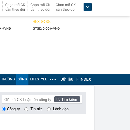
Chọn mã CK
Chọn mã CK
Chọn mã CK
cần theo dõi
cần theo dõi
cần theo dõi
Dữ liệu
F INDEX
Ị TRƯỜNG
SỐNG
LIFESTYLE
Công ty
Tin tức
Lãnh đạo