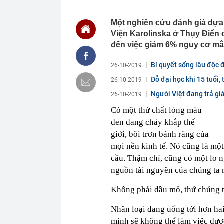
11:25
10 mỹ nhân m
bảng, hạng 1 
Một nghiên cứu đánh giá dựa
Viện Karolinska ở Thụy Điển 
11:24
Công an xác m
đồng vào lúc 
đến việc giảm 6% nguy cơ mắ
11:23
Báo cáo việc 
Fed tăng lãi s
Bí quyết sống lâu độc 
26-10-2019
11:23
Giá vàng tăng
Đỗ đại học khi 15 tuổi,
26-10-2019
Độ...
11:20
5 loại thông 
Người Việt đang trả giá
26-10-2019
tránh bỏ lỡ qu
Có một thứ chất lỏng màu
11:17
Giá vàng nhẫ
đen đang chảy khắp thế
11:12
Khu nghỉ dưỡn
Đường đi bằng
giới, bôi trơn bánh răng của
vùng đất cổ x
mọi nền kinh tế. Nó cũng là một
11:10
Cơ quan Thuế 
cầu. Thậm chí, cũng có một lo n
nằm trong da
nguồn tài nguyên của chúng ta m
11:09
Thiết kế nhà 
11:08
Mưa lớn vượt 
Không phải dầu mỏ, thứ chúng t
sao?
Nhân loại đang uống tới hơn hai
mình sẽ không thể làm việc đượ