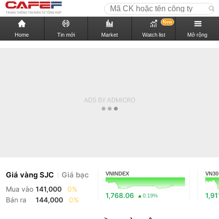
New
Home
Tin mới
Market
Watch list
Mở rộng
Giá vàng SJC
Giá bạc
VNINDEX
VN30
Mua vào
141,000
0%
1,768.06
1,91
0.19%
Bán ra
144,000
0%