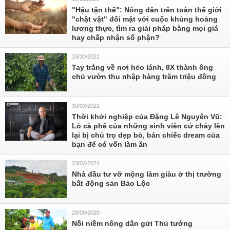
"Hậu tận thế": Nông dân trên toàn thế giới
"chật vật" đối mặt với cuộc khủng hoảng
lương thực, tìm ra giải pháp bằng mọi giá
hay chấp nhận số phận?
15/10/2021
Tay trắng về nơi hẻo lánh, 8X thành ông
chủ vườn thu nhập hàng trăm triệu đồng
30/03/2021
Thời khởi nghiệp của Đặng Lê Nguyên Vũ:
Lò cà phê của những sinh viên cứ cháy lên
lại bị chủ trọ dẹp bỏ, bán chiếc dream của
bạn để có vốn làm ăn
23/02/2021
Nhà đầu tư vỡ mộng làm giàu ở thị trường
bất động sản Bảo Lộc
28/09/2020
Nỗi niềm nông dân gửi Thủ tướng