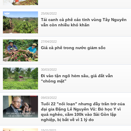
25/06/2022
Tái canh cà phê các tỉnh vùng Tây Nguyên
vẫn còn nhiều khó khăn
27/04/2022
Giá cà phê trong nước giảm sốc
30/03/2022
Đi vào tận ngõ hẻm sâu, giá đất vẫn
“chóng mặt”
09/03/2022
Tuổi 22 "nổi loạn" nhưng đầy trăn trở của
đại gia Đặng Lê Nguyên Vũ: Bỏ học Y vì
quá nghèo, cầm 100k vào Sài Gòn lập
nghiệp, bị bắt về vì 1 lý do
15/11/2021