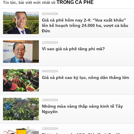
TRỒNG CÀ PHÊ
Tin tức, bài viết mới nhất về
02/04/2026
Giá cà phê hôm nay 2-4: “Vua xuất khẩu”
lên kế hoạch trồng 24.000 ha, vượt cả bầu
Đức
12/03/2024
Vì sao giá cà phê tăng phi mã?
04/03/2024
Giá cà phê cao kỷ lục, nông dân thắng lớn
13/02/2024
Những mùa vàng thắp sáng kinh tế Tây
Nguyên
13/02/2024