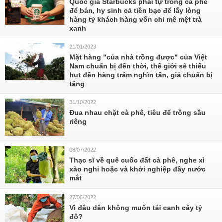
Quốc gia Starbucks phải tự trồng cà phê
để bán, hy sinh cả tiền bạc để lấy lòng
hàng tỷ khách hàng vốn chỉ mê mệt trà
xanh
21/01/2023
Mặt hàng "của nhà trồng được" của Việt
Nam chuẩn bị đến thời, thế giới sẽ thiếu
hụt đến hàng trăm nghìn tấn, giá chuẩn bị
tăng
31/10/2022
Đua nhau chặt cà phê, tiêu để trồng sầu
riêng
08/07/2022
Thạc sĩ về quê cuốc đất cà phê, nghe xì
xào nghi hoặc và khởi nghiệp đầy nước
mắt
27/06/2022
Vì đâu dân không muốn tái canh cây tỷ
đô?