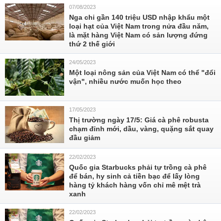
07/08/2023
Nga chi gần 140 triệu USD nhập khẩu một
loại hạt của Việt Nam trong nửa đầu năm,
là mặt hàng Việt Nam có sản lượng đứng
thứ 2 thế giới
24/05/2023
Một loại nông sản của Việt Nam có thể "đổi
vận", nhiều nước muốn học theo
17/05/2023
Thị trường ngày 17/5: Giá cà phê robusta
chạm đỉnh mới, dầu, vàng, quặng sắt quay
đầu giảm
22/02/2023
Quốc gia Starbucks phải tự trồng cà phê
để bán, hy sinh cả tiền bạc để lấy lòng
hàng tỷ khách hàng vốn chỉ mê mệt trà
xanh
22/02/2023