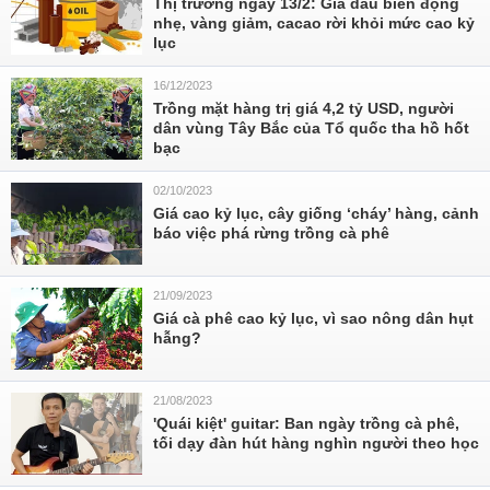
Thị trường ngày 13/2: Giá dầu biến động
nhẹ, vàng giảm, cacao rời khỏi mức cao kỷ
lục
16/12/2023
Trồng mặt hàng trị giá 4,2 tỷ USD, người
dân vùng Tây Bắc của Tổ quốc tha hồ hốt
bạc
02/10/2023
Giá cao kỷ lục, cây giống ‘cháy’ hàng, cảnh
báo việc phá rừng trồng cà phê
21/09/2023
Giá cà phê cao kỷ lục, vì sao nông dân hụt
hẫng?
21/08/2023
'Quái kiệt' guitar: Ban ngày trồng cà phê,
tối dạy đàn hút hàng nghìn người theo học