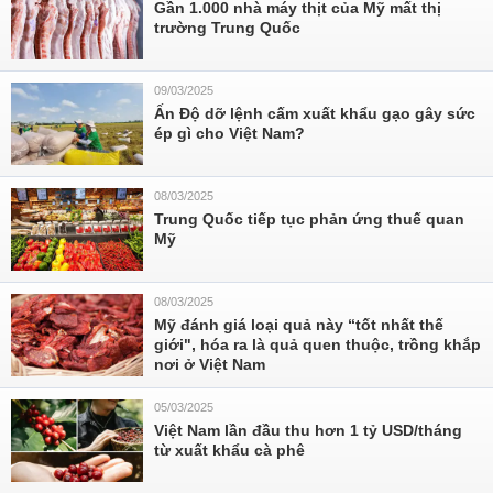
Gần 1.000 nhà máy thịt của Mỹ mất thị
trường Trung Quốc
09/03/2025
Ấn Độ dỡ lệnh cấm xuất khẩu gạo gây sức
ép gì cho Việt Nam?
08/03/2025
Trung Quốc tiếp tục phản ứng thuế quan
Mỹ
08/03/2025
Mỹ đánh giá loại quả này “tốt nhất thế
giới", hóa ra là quả quen thuộc, trồng khắp
nơi ở Việt Nam
05/03/2025
Việt Nam lần đầu thu hơn 1 tỷ USD/tháng
từ xuất khẩu cà phê