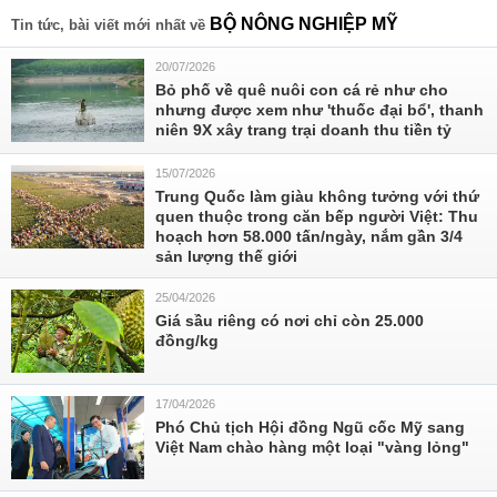
BỘ NÔNG NGHIỆP MỸ
Tin tức, bài viết mới nhất về
20/07/2026
Bỏ phố về quê nuôi con cá rẻ như cho
nhưng được xem như 'thuốc đại bổ', thanh
niên 9X xây trang trại doanh thu tiền tỷ
15/07/2026
Trung Quốc làm giàu không tưởng với thứ
quen thuộc trong căn bếp người Việt: Thu
hoạch hơn 58.000 tấn/ngày, nắm gần 3/4
sản lượng thế giới
25/04/2026
Giá sầu riêng có nơi chỉ còn 25.000
đồng/kg
17/04/2026
Phó Chủ tịch Hội đồng Ngũ cốc Mỹ sang
Việt Nam chào hàng một loại "vàng lỏng"