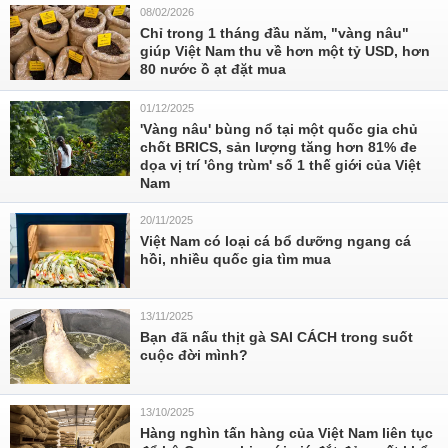
08/02/2026
Chỉ trong 1 tháng đầu năm, "vàng nâu"
giúp Việt Nam thu về hơn một tỷ USD, hơn
80 nước ồ ạt đặt mua
01/12/2025
'Vàng nâu' bùng nổ tại một quốc gia chủ
chốt BRICS, sản lượng tăng hơn 81% đe
dọa vị trí 'ông trùm' số 1 thế giới của Việt
Nam
20/11/2025
Việt Nam có loại cá bổ dưỡng ngang cá
hồi, nhiều quốc gia tìm mua
13/11/2025
Bạn đã nấu thịt gà SAI CÁCH trong suốt
cuộc đời mình?
13/10/2025
Hàng nghìn tấn hàng của Việt Nam liên tục