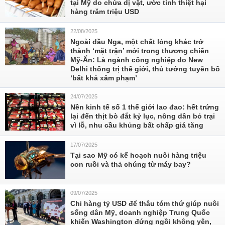
tại Mỹ do chứa dị vật, ước tính thiệt hại
hàng trăm triệu USD
22/08/2025
Ngoài dầu Nga, một chất lỏng khác trở
thành ‘mặt trận’ mới trong thương chiến
Mỹ-Ấn: Là ngành công nghiệp do New
Delhi thống trị thế giới, thủ tướng tuyên bố
‘bất khả xâm phạm’
24/07/2025
Nền kinh tế số 1 thế giới lao đao: hết trứng
lại đến thịt bò đắt kỷ lục, nông dân bỏ trại
vì lỗ, nhu cầu khủng bất chấp giá tăng
17/07/2025
Tại sao Mỹ có kế hoạch nuôi hàng triệu
con ruồi và thả chúng từ máy bay?
09/07/2025
Chi hàng tỷ USD để thâu tóm thứ giúp nuôi
sống dân Mỹ, doanh nghiệp Trung Quốc
khiến Washington đứng ngồi không yên,