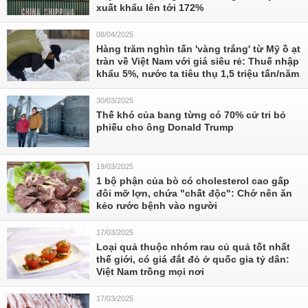
xuất khẩu lên tới 172%
08/04/2025
Hàng trăm nghìn tấn 'vàng trắng' từ Mỹ ồ ạt
tràn về Việt Nam với giá siêu rẻ: Thuế nhập
khẩu 5%, nước ta tiêu thụ 1,5 triệu tấn/năm
30/03/2025
Thế khó của bang từng có 70% cử tri bỏ
phiếu cho ông Donald Trump
19/03/2025
1 bộ phận của bò có cholesterol cao gấp
đôi mỡ lợn, chứa "chất độc": Chớ nên ăn
kẻo rước bệnh vào người
17/03/2025
Loại quả thuộc nhóm rau củ quả tốt nhất
thế giới, có giá đắt đỏ ở quốc gia tỷ dân:
Việt Nam trồng mọi nơi
17/03/2025