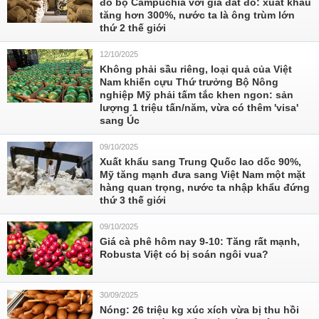
đổ bộ Campuchia với giá đắt đỏ: xuất khẩu
tăng hơn 300%, nước ta là ông trùm lớn
thứ 2 thế giới
12/10/2025
Không phải sầu riêng, loại quả của Việt
Nam khiến cựu Thứ trưởng Bộ Nông
nghiệp Mỹ phải tấm tắc khen ngon: sản
lượng 1 triệu tấn/năm, vừa có thêm 'visa'
sang Úc
09/10/2025
Xuất khẩu sang Trung Quốc lao dốc 90%,
Mỹ tăng mạnh đưa sang Việt Nam một mặt
hàng quan trọng, nước ta nhập khẩu đứng
thứ 3 thế giới
09/10/2025
Giá cà phê hôm nay 9-10: Tăng rất mạnh,
Robusta Việt có bị soán ngôi vua?
30/09/2025
Nóng: 26 triệu kg xúc xích vừa bị thu hồi