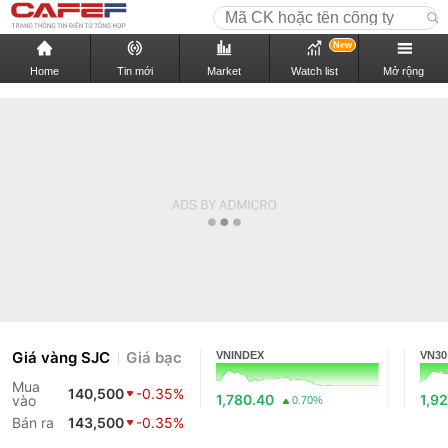
New
Home
Tin mới
Market
Watch list
Mở rộng
Giá vàng SJC
Giá bạc
VNINDEX
VN30
Mua
140,500
-0.35%
1,780.40
1,9
vào
0.70%
Bán ra
143,500
-0.35%