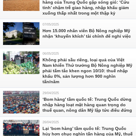
hàng của Trung Quốc gặp sóng gió: ‘Cứu
tinh’ chậm trễ giao hàng, nhập khẩu giảm
xuống thấp nhất trong một thập kỷ
07/05/2025
Hơn 15.000 nhân viên Bộ Nông nghiệp Mỹ
nhận ‘khuyến khích’ tài chính để nghỉ việc
06/05/2025
Không phải sầu riêng, loại quả của Việt
Nam khiến Thứ trưởng Bộ Nông nghiệp Mỹ
phải tấm tắc khen ngon 10/10: thuế nhập
khẩu 0%, sản lượng hơn 900 nghìn
tấn/năm
29/04/2025
‘Bom hàng' tầm quốc tế: Trung Quốc dừng
nhập hàng loạt mặt hàng quan trọng do
thuế quan, nông dân Mỹ lập tức điêu đứng
26/04/2025
Lại ‘bom hàng’ tầm quốc tế: Trung Quốc
hủy hơn chục nghìn tấn hàng của Mỹ, thuế