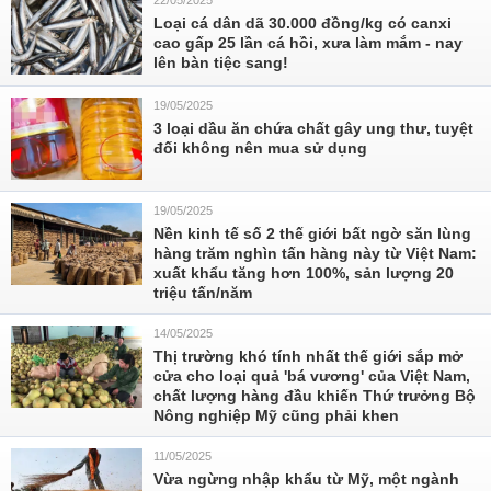
22/05/2025
Loại cá dân dã 30.000 đồng/kg có canxi
cao gấp 25 lần cá hồi, xưa làm mắm - nay
lên bàn tiệc sang!
19/05/2025
3 loại dầu ăn chứa chất gây ung thư, tuyệt
đối không nên mua sử dụng
19/05/2025
Nền kinh tế số 2 thế giới bất ngờ săn lùng
hàng trăm nghìn tấn hàng này từ Việt Nam:
xuất khẩu tăng hơn 100%, sản lượng 20
triệu tấn/năm
14/05/2025
Thị trường khó tính nhất thế giới sắp mở
cửa cho loại quả 'bá vương' của Việt Nam,
chất lượng hàng đầu khiến Thứ trưởng Bộ
Nông nghiệp Mỹ cũng phải khen
11/05/2025
Vừa ngừng nhập khẩu từ Mỹ, một ngành