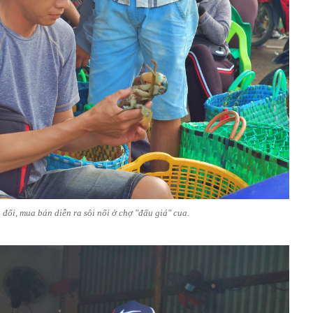
đổi, mua bán diễn ra sôi nổi ở chợ "đấu giá" cua.