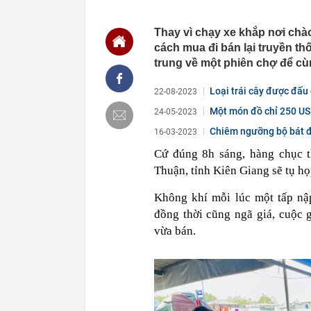
được dự báo s
18:02
Thừa kế ngôi 
Thay vì chạy xe khắp nơi chà
nơi, trị giá h
cách mua đi bán lại truyền th
18:01
Tin vui: Khách
trung về một phiên chợ để cù
vé tham quan,
18:00
Phó Bí thư Th
Loại trái cây được đấu 
22-08-2023
đôn đốc tiến 
Một món đồ chỉ 250 USD
24-05-2023
18:00
Hà Nội triển k
Chiêm ngưỡng bộ bát đ
16-03-2023
17:53
XSMN 6/8 - K
Cứ đúng 8h sáng, hàng chục t
17:45
Nhiều chủ cơ
hàng số lượn
Thuận, tỉnh Kiên Giang sẽ tụ h
17:44
Quy định chuy
Không khí mỗi lúc một tấp nập
17:38
Công an kiểm 
Văn Điệp SN 
đồng thời cũng ngã giá, cuộc 
vừa bán.
17:32
Một cổ phiếu 
giảm điểm
17:30
Công ty mẹ Ti
đối thủ: Nguy