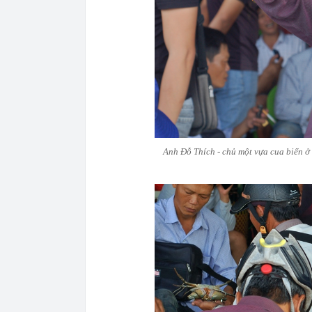
Anh Đỗ Thích - chủ một vựa cua biển ở