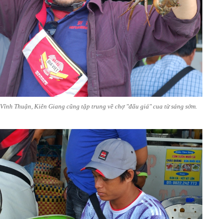
 Vĩnh Thuận, Kiên Giang cũng tập trung về chợ "đấu giá" cua từ sáng sớm.