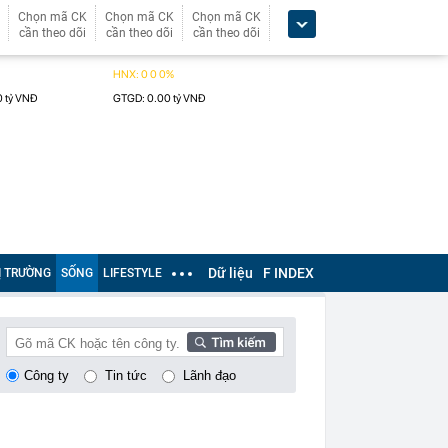
Chọn mã CK
Chọn mã CK
Chọn mã CK
cần theo dõi
cần theo dõi
cần theo dõi
Dữ liệu
F INDEX
Ị TRƯỜNG
SỐNG
LIFESTYLE
Công ty
Tin tức
Lãnh đạo