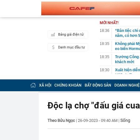
MỚI NHẤT!
18:36
“Bàn tiệc chỉ 
Bảng giá điện tử
năm, có hơn 5
18:35
Không phải Mỹ 
Danh mục đầu tư
eo biển Horm
18:35
Trưởng Công a
khách mới
18:30
Xuất hiện diễ
USD do Trung 
18:28
Sắc đỏ bao tr
XÃ HỘI
CHỨNG KHOÁN
BẤT ĐỘNG SẢN
DOANH NGHIỆ
18:27
Sao nữ mất 2,
sống dựa vào
Độc lạ chợ "đấu giá cu
18:26
Bất ngờ: Huấn
slogan nổi tiế
18:26
Vì sao nhiều 
Sống
Theo Bửu Ngọc
|
26-09-2023 - 09:40 AM
|
18:08
QR thanh toán 
doanh phục vụ
18:05
Vì sao bạn ch