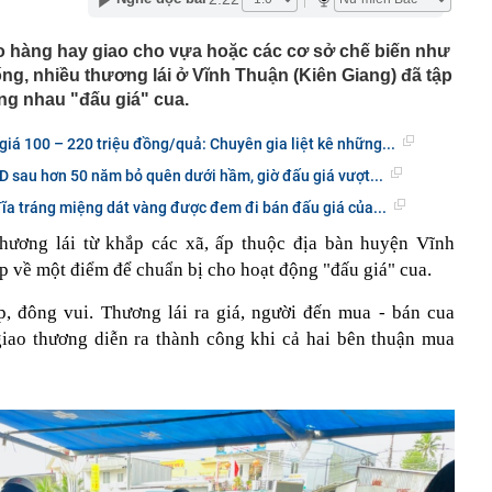
ẽ tìm đúng hướng để bứt phá tài chính
nhà cũ, người đàn ông phát hiện 100 kg vàng giấu khắp
o hàng hay giao cho vựa hoặc các cơ sở chế biến như
ơn 105 tỷ đồng
ống, nhiều thương lái ở Vĩnh Thuận (Kiên Giang) đã tập
 Việt đến quốc gia này có thể tích điểm, điểm đổi được
ng nhau "đấu giá" cua.
 quà tặng
ường trực Thành ủy Hà Nội Nguyễn Trọng Đông kiểm tra,
giá 100 – 220 triệu đồng/quả: Chuyên gia liệt kê những...
độ các dự án trọng điểm
 sau hơn 50 năm bỏ quên dưới hầm, giờ đấu giá vượt...
hai thi hành quy định bảo vệ dữ liệu cá nhân
ĩa tráng miệng dát vàng được đem đi bán đấu giá của...
ết quả XSMN hôm nay thứ Năm ngày 6/8/2026
hương lái từ khắp các xã, ấp thuộc địa bàn huyện Vĩnh
 sở kinh doanh sập bẫy mạo danh đặt thực phẩm, mua
g lớn
ọp về một điểm để chuẩn bị cho hoạt động "đấu giá" cua.
ển tiếp về xét thăng hạng viên chức từ 1/7/2026
, đông vui. Thương lái ra giá, người đến mua - bán cua
tra phòng trọ lúc 0 giờ 30 phút, bắt tạm giam Nguyễn
1995
giao thương diễn ra thành công khi cả hai bên thuận mua
bị tự doanh CTCK bán ròng 200 tỷ đồng trong phiên Index
kTok cấm nhân viên sao chép AI Mỹ, chấp nhận đi sau
ên do là vì ứng dụng này