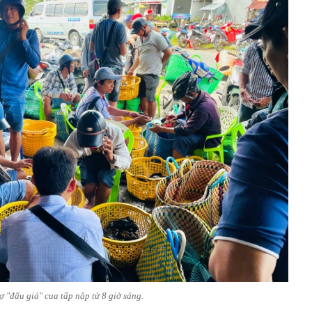
 "đấu giá" cua tấp nập từ 8 giờ sáng.