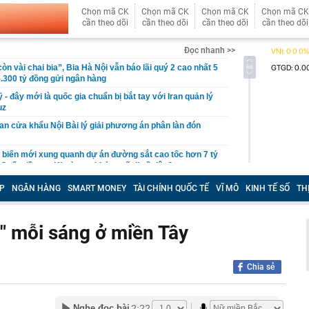
Chọn mã CK
Chọn mã CK
Chọn mã CK
Chọn mã CK
cần theo dõi
cần theo dõi
cần theo dõi
cần theo dõi
Đọc nhanh >>
còn vài chai bia”, Bia Hà Nội vẫn báo lãi quý 2 cao nhất 5
.300 tỷ đồng gửi ngân hàng
- đây mới là quốc gia chuẩn bị bắt tay với Iran quản lý
uz
n cửa khẩu Nội Bài lý giải phương án phân làn đón
n biến mới xung quanh dự án đường sắt cao tốc hơn 7 tỷ
Quốc đầu tư: Khoản nợ khủng sẽ đi về đâu?
ùm, cổ phiếu Hoá chất Đức Giang vẫn tăng kịch trần
P
NGÂN HÀNG
SMART MONEY
TÀI CHÍNH QUỐC TẾ
VĨ MÔ
KINH TẾ SỐ
TH
7 tỷ vì đầu tư chứng khoán, tuyên bố phá sản và phải
 bố mẹ
a" mỗi sáng ở miền Tây
 Hoa Hồng từng là Chủ tịch công ty bất động sản với
ng “có làm thì mới có ăn”
gia đình ngày càng thích dùng máy sấy quần áo?
Chia sẻ
xuyên biên giới - lợi thế cạnh tranh mới của hộ kinh
 khách quốc tế
2:22
ăm chỉ nhưng tiền vẫn chưa nhiều? Tháng 8, 3 con giáp
Nghe đọc bài