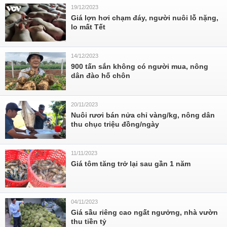
19/12/2023
Giá lợn hơi chạm đáy, người nuôi lỗ nặng,
lo mất Tết
14/12/2023
900 tấn sắn không có người mua, nông
dân đào hố chôn
20/11/2023
Nuôi rươi bán nửa chỉ vàng/kg, nông dân
thu chục triệu đồng/ngày
11/11/2023
Giá tôm tăng trở lại sau gần 1 năm
04/11/2023
Giá sầu riêng cao ngất ngưởng, nhà vườn
thu tiền tỷ