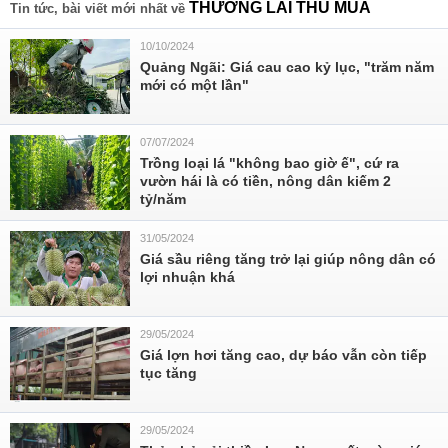
THƯƠNG LÁI THU MUA
Tin tức, bài viết mới nhất về
10/10/2024
Quảng Ngãi: Giá cau cao kỷ lục, "trăm năm
mới có một lần"
07/07/2024
Trồng loại lá "không bao giờ ế", cứ ra
vườn hái là có tiền, nông dân kiếm 2
tỷ/năm
31/05/2024
Giá sầu riêng tăng trở lại giúp nông dân có
lợi nhuận khá
29/05/2024
Giá lợn hơi tăng cao, dự báo vẫn còn tiếp
tục tăng
29/05/2024