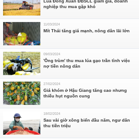
Lúa Đông Xuân ĐBSCL giảm giá, doanh
nghiệp thu mua gặp khó
11/03/2024
Mít Thái tăng giá mạnh, nông dân lãi lớn
09/03/2024
'Ông trùm' thu mua lúa gạo trần tình việc
nợ tiền nông dân
27/02/2024
Giá khóm ở Hậu Giang tăng cao nhưng
thiếu hụt nguồn cung
18/02/2024
Sau vài giờ xông biển đầu năm, ngư dân
thu tiền triệu