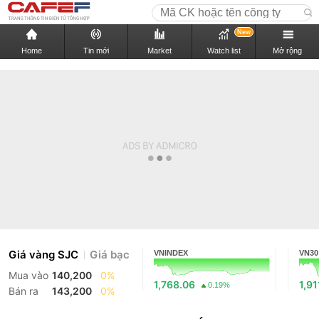
New
Home
Tin mới
Market
Watch list
Mở rộng
Giá vàng SJC
Giá bạc
VNINDEX
VN30
Mua vào
140,200
0%
1,768.06
1,91
0.19%
Bán ra
143,200
0%