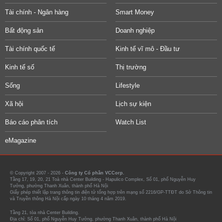
Tài chính - Ngân hàng
Smart Money
Bất động sản
Doanh nghiệp
Tài chính quốc tế
Kinh tế vĩ mô - Đầu tư
Kinh tế số
Thị trường
Sống
Lifestyle
Xã hội
Lịch sự kiện
Báo cáo phân tích
Watch List
eMagazine
© Copyright 2007 - 2026 -
Công ty Cổ phần VCCorp.
Tầng 17, 19, 20, 21 Toà nhà Center Building - Hapulico Complex, Số 01, phố Nguyễn Huy
Tưởng, phường Thanh Xuân, thành phố Hà Nội
Giấy phép thiết lập trang thông tin điện tử tổng hợp trên mạng số 2216/GP-TTĐT do Sở Thông tin
và Truyền thông Hà Nội cấp ngày 10 tháng 4 năm 2019.
Tầng 21, tòa nhà Center Building.
Địa chỉ: Số 01, phố Nguyễn Huy Tưởng, phường Thanh Xuân, thành phố Hà Nội