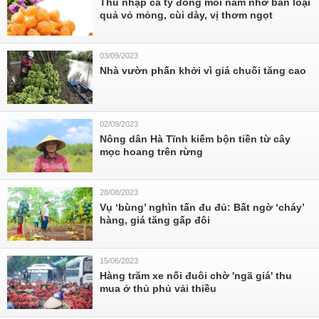
Thu nhập cả tỷ đồng mỗi năm nhờ bán loại
quả vỏ mỏng, cùi dày, vị thơm ngọt
03/09/2023
Nhà vườn phấn khởi vì giá chuối tăng cao
02/09/2023
Nông dân Hà Tĩnh kiếm bộn tiền từ cây
mọc hoang trên rừng
28/08/2023
Vụ ‘bùng’ nghìn tấn đu đủ: Bất ngờ ‘cháy’
hàng, giá tăng gấp đôi
15/06/2023
Hàng trăm xe nối đuôi chờ 'ngã giá' thu
mua ở thủ phủ vải thiều