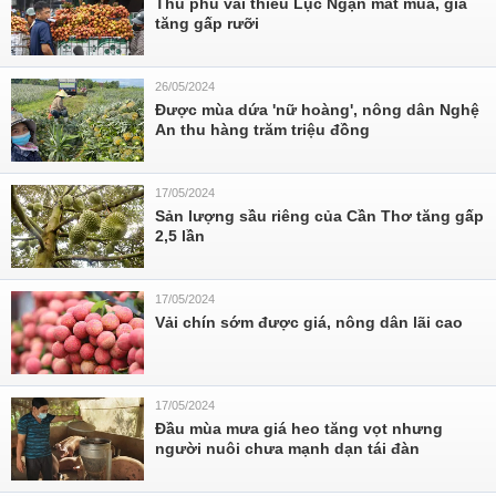
Thủ phủ vải thiều Lục Ngạn mất mùa, giá
tăng gấp rưỡi
26/05/2024
Được mùa dứa 'nữ hoàng', nông dân Nghệ
An thu hàng trăm triệu đồng
17/05/2024
Sản lượng sầu riêng của Cần Thơ tăng gấp
2,5 lần
17/05/2024
Vải chín sớm được giá, nông dân lãi cao
17/05/2024
Đầu mùa mưa giá heo tăng vọt nhưng
người nuôi chưa mạnh dạn tái đàn