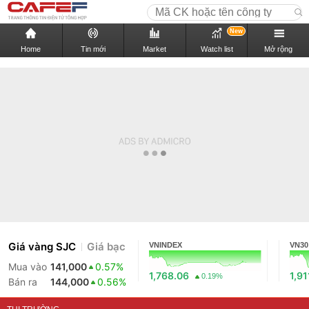
New
Home
Tin mới
Market
Watch list
Mở rộng
Giá vàng SJC
Giá bạc
VNINDEX
VN30
Mua vào
141,000
0.57%
1,768.06
1,91
0.19%
Bán ra
144,000
0.56%