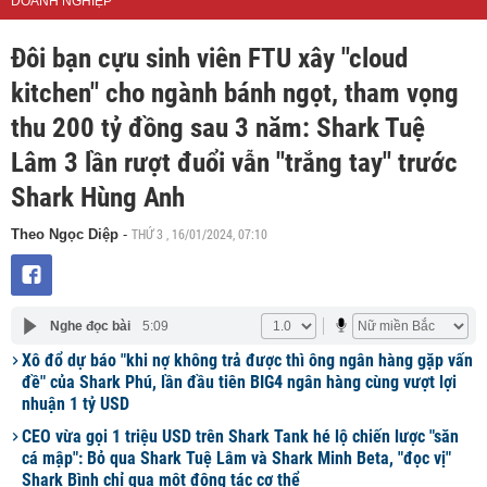
DOANH NGHIỆP
Đôi bạn cựu sinh viên FTU xây "cloud
kitchen" cho ngành bánh ngọt, tham vọng
thu 200 tỷ đồng sau 3 năm: Shark Tuệ
Lâm 3 lần rượt đuổi vẫn "trắng tay" trước
Shark Hùng Anh
THỨ 3 , 16/01/2024, 07:10
Theo Ngọc Diệp
-
Nghe đọc bài
5:09
Xô đổ dự báo "khi nợ không trả được thì ông ngân hàng gặp vấn
đề" của Shark Phú, lần đầu tiên BIG4 ngân hàng cùng vượt lợi
nhuận 1 tỷ USD
CEO vừa gọi 1 triệu USD trên Shark Tank hé lộ chiến lược "săn
cá mập": Bỏ qua Shark Tuệ Lâm và Shark Minh Beta, "đọc vị"
Shark Bình chỉ qua một động tác cơ thể