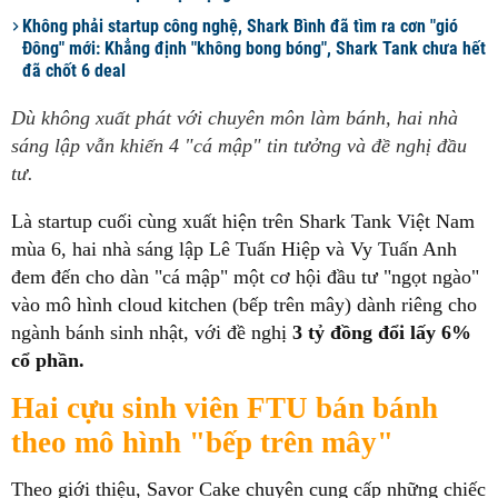
Không phải startup công nghệ, Shark Bình đã tìm ra cơn "gió
Đông" mới: Khẳng định "không bong bóng", Shark Tank chưa hết
đã chốt 6 deal
Dù không xuất phát với chuyên môn làm bánh, hai nhà
sáng lập vẫn khiến 4 "cá mập" tin tưởng và đề nghị đầu
tư.
Là startup cuối cùng xuất hiện trên Shark Tank Việt Nam
mùa 6, hai nhà sáng lập Lê Tuấn Hiệp và Vy Tuấn Anh
đem đến cho dàn "cá mập" một cơ hội đầu tư "ngọt ngào"
vào mô hình cloud kitchen (bếp trên mây) dành riêng cho
ngành bánh sinh nhật, với đề nghị
3 tỷ đồng đổi lấy 6%
cổ phần.
Hai cựu sinh viên FTU bán bánh
theo mô hình "bếp trên mây"
Theo giới thiệu, Savor Cake chuyên cung cấp những chiếc