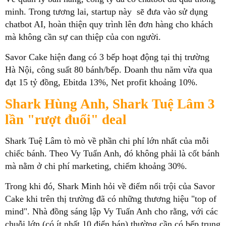
minh. Trong tương lai, startup này sẽ đưa vào sử dụng
chatbot AI, hoàn thiện quy trình lên đơn hàng cho khách
mà không cần sự can thiệp của con người.
Savor Cake hiện đang có 3 bếp hoạt động tại thị trường
Hà Nội, công suất 80 bánh/bếp. Doanh thu năm vừa qua
đạt 15 tỷ đồng, Ebitda 13%, Net profit khoảng 10%.
Shark Hùng Anh, Shark Tuệ Lâm 3
lần "rượt đuổi" deal
Shark Tuệ Lâm tò mò về phần chi phí lớn nhất của mỗi
chiếc bánh. Theo Vy Tuấn Anh, đó không phải là cốt bánh
mà nằm ở chi phí marketing, chiếm khoảng 30%.
Trong khi đó, Shark Minh hỏi về điểm nổi trội của Savor
Cake khi trên thị trường đã có những thương hiệu "top of
mind". Nhà đồng sáng lập Vy Tuấn Anh cho rằng, với các
chuỗi lớn (có ít nhất 10 điển bán) thường cần có bếp trung