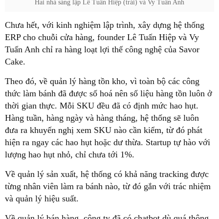
Hai nhà sáng lập Lê Tuấn Hiệp (trái) và Vy Tuấn Anh
Chưa hết, với kinh nghiệm lập trình, xây dựng hệ thống
ERP cho chuỗi cửa hàng, founder Lê Tuấn Hiệp và Vy
Tuấn Anh chỉ ra hàng loạt lợi thế công nghệ của Savor
Cake.
Theo đó, về quản lý hàng tồn kho, vì toàn bộ các công
thức làm bánh đã được số hoá nên số liệu hàng tồn luôn ở
thời gian thực. Mỗi SKU đều đã có định mức hao hụt.
Hàng tuần, hàng ngày và hàng tháng, hệ thống sẽ luôn
đưa ra khuyến nghị xem SKU nào cần kiểm, từ đó phát
hiện ra ngay các hao hụt hoặc dư thừa. Startup tự hào với
lượng hao hụt nhỏ, chỉ chưa tới 1%.
Về quản lý sản xuất, hệ thống có khả năng tracking được
từng nhân viên làm ra bánh nào, từ đó gắn với trác nhiệm
và quản lý hiệu suất.
Về quản lý bán hàng, công ty đã có chatbot dù quá thông