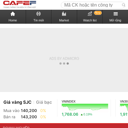
New
Home
Tin mới
Market
Watch list
Mở rộng
Giá vàng SJC
Giá bạc
VNINDEX
VN30
Mua vào
140,200
0%
1,768.06
1,91
0.19%
Bán ra
143,200
0%