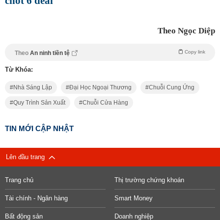
chốt 6 deal
Theo Ngọc Diệp
Copy link
Theo
An ninh tiền tệ
Từ Khóa:
Nhà Sáng Lập
Đại Học Ngoại Thương
Chuỗi Cung Ứng
Quy Trình Sản Xuất
Chuỗi Cửa Hàng
TIN MỚI CẬP NHẬT
Lên đầu trang
Trang chủ
Thị trường chứng khoán
Tài chính - Ngân hàng
Smart Money
Bất động sản
Doanh nghiệp