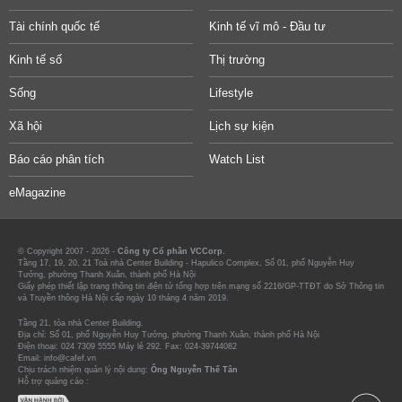
Tài chính quốc tế
Kinh tế vĩ mô - Đầu tư
Kinh tế số
Thị trường
Sống
Lifestyle
Xã hội
Lịch sự kiện
Báo cáo phân tích
Watch List
eMagazine
© Copyright 2007 - 2026 -
Công ty Cổ phần VCCorp.
Tầng 17, 19, 20, 21 Toà nhà Center Building - Hapulico Complex, Số 01, phố Nguyễn Huy
Tưởng, phường Thanh Xuân, thành phố Hà Nội
Giấy phép thiết lập trang thông tin điện tử tổng hợp trên mạng số 2216/GP-TTĐT do Sở Thông tin
và Truyền thông Hà Nội cấp ngày 10 tháng 4 năm 2019.
Tầng 21, tòa nhà Center Building.
Địa chỉ: Số 01, phố Nguyễn Huy Tưởng, phường Thanh Xuân, thành phố Hà Nội
Điện thoại: 024 7309 5555 Máy lẻ 292. Fax: 024-39744082
Email: info@cafef.vn
Chịu trách nhiệm quản lý nội dung:
Ông Nguyễn Thế Tân
Hỗ trợ quảng cáo :