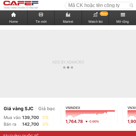
New
Home
Tin mới
Market
Watch list
Mở rộng
Giá vàng SJC
Giá bạc
VNINDEX
VN30
Mua vào
139,700
0%
1,764.78
1,9
-0.66%
Bán ra
142,700
0%