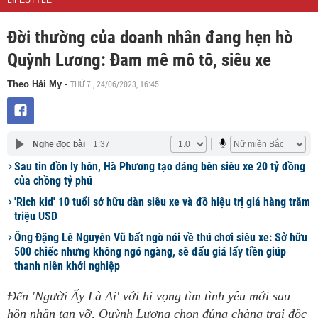
LIFESTYLE
Đời thường của doanh nhân đang hẹn hò
Quỳnh Lương: Đam mê mô tô, siêu xe
THỨ 7 , 24/06/2023, 16:45
Theo Hải My
-
Nghe đọc bài
1:37
Sau tin đồn ly hôn, Hà Phương tạo dáng bên siêu xe 20 tỷ đồng
của chồng tỷ phú
'Rich kid' 10 tuổi sở hữu dàn siêu xe và đồ hiệu trị giá hàng trăm
triệu USD
Ông Đặng Lê Nguyên Vũ bất ngờ nói về thú chơi siêu xe: Sở hữu
500 chiếc nhưng không ngó ngàng, sẽ đấu giá lấy tiền giúp
thanh niên khởi nghiệp
Đến 'Người Ấy Là Ai' với hi vọng tìm tình yêu mới sau
hôn nhân tan vỡ, Quỳnh Lương chọn đúng chàng trai độc