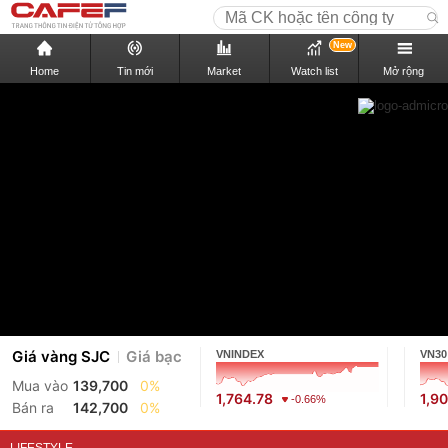
New
Home
Tin mới
Market
Watch list
Mở rộng
Giá vàng SJC
Giá bạc
VNINDEX
VN30
Mua vào
139,700
0%
1,764.78
1,9
-0.66%
Bán ra
142,700
0%