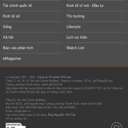
Tài chính quốc tế
Kinh tế vĩ mô - Đầu tư
Kinh tế số
Thị trường
Sống
Lifestyle
Xã hội
Lịch sự kiện
Báo cáo phân tích
Watch List
eMagazine
© Copyright 2007 - 2026 -
Công ty Cổ phần VCCorp.
Tầng 17, 19, 20, 21 Toà nhà Center Building - Hapulico Complex, Số 01, phố Nguyễn Huy
Tưởng, phường Thanh Xuân, thành phố Hà Nội
Giấy phép thiết lập trang thông tin điện tử tổng hợp trên mạng số 2216/GP-TTĐT do Sở Thông tin
và Truyền thông Hà Nội cấp ngày 10 tháng 4 năm 2019.
Tầng 21, tòa nhà Center Building.
Địa chỉ: Số 01, phố Nguyễn Huy Tưởng, phường Thanh Xuân, thành phố Hà Nội
Điện thoại: 024 7309 5555 Máy lẻ 292. Fax: 024-39744082
Email: info@cafef.vn
Chịu trách nhiệm quản lý nội dung:
Ông Nguyễn Thế Tân
Hỗ trợ quảng cáo :