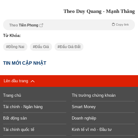
Theo Duy Quang - Mạnh Thắng
Copy link
Theo
Tiền Phong
Từ Khóa:
Đồng Nai
Đấu Giá
Đấu Giá Đất
TIN MỚI CẬP NHẬT
Lên đầu trang
Trang chủ
Thị trường chứng khoán
Tài chính - Ngân hàng
Smart Money
Bất động sản
Doanh nghiệp
Tài chính quốc tế
Kinh tế vĩ mô - Đầu tư