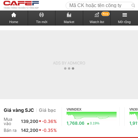
New
Home
Tin mới
Market
Watch list
Mở rộng
Giá vàng SJC
Giá bạc
VNINDEX
VN30
Mua
139,200
-0.36%
1,768.06
1,91
vào
0.19%
Bán ra
142,200
-0.35%