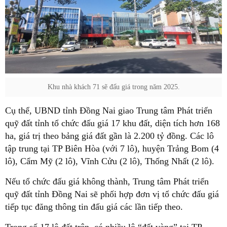
Khu nhà khách 71 sẽ đấu giá trong năm 2025.
Cụ thể, UBND tỉnh Đồng Nai giao Trung tâm Phát triển
quỹ đất tỉnh tổ chức đấu giá 17 khu đất, diện tích hơn 168
ha, giá trị theo bảng giá đất gần là 2.200 tỷ đồng. Các lô
tập trung tại TP Biên Hòa (với 7 lô), huyện Trảng Bom (4
lô), Cẩm Mỹ (2 lô), Vĩnh Cửu (2 lô), Thống Nhất (2 lô).
Nếu tổ chức đấu giá không thành, Trung tâm Phát triển
quỹ đất tỉnh Đồng Nai sẽ phối hợp đơn vị tổ chức đấu giá
tiếp tục đăng thông tin đấu giá các lần tiếp theo.
Trong số 17 lô đất trên, có nhiều lô “đất vàng” tại TP.