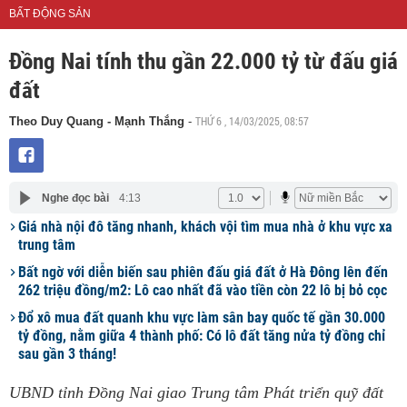
BẤT ĐỘNG SẢN
Đồng Nai tính thu gần 22.000 tỷ từ đấu giá
đất
THỨ 6 , 14/03/2025, 08:57
Theo Duy Quang - Mạnh Thắng
-
Nghe đọc bài
4:13
Giá nhà nội đô tăng nhanh, khách vội tìm mua nhà ở khu vực xa
trung tâm
Bất ngờ với diễn biến sau phiên đấu giá đất ở Hà Đông lên đến
262 triệu đồng/m2: Lô cao nhất đã vào tiền còn 22 lô bị bỏ cọc
Đổ xô mua đất quanh khu vực làm sân bay quốc tế gần 30.000
tỷ đồng, nằm giữa 4 thành phố: Có lô đất tăng nửa tỷ đồng chỉ
sau gần 3 tháng!
UBND tỉnh Đồng Nai giao Trung tâm Phát triển quỹ đất