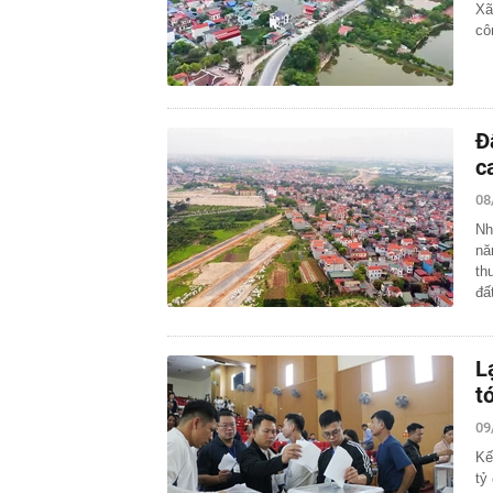
Xã
cô
Đ
c
08
Nh
nă
th
đấ
L
t
09
Kế
tỷ