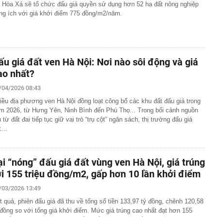
 Hòa Xá sẽ tổ chức đấu giá quyền sử dụng hơn 52 ha đất nông nghiệp
ng ích với giá khởi điểm 775 đồng/m2/năm.
ấu giá đất ven Hà Nội: Nơi nào sôi động và giá
ao nhất?
/04/2026 08:43
iều địa phương ven Hà Nội đồng loạt công bố các khu đất đấu giá trong
m 2026, từ Hưng Yên, Ninh Bình đến Phú Thọ... Trong bối cảnh nguồn
u từ đất đai tiếp tục giữ vai trò “trụ cột” ngân sách, thị trường đấu giá
t…
ại “nóng” đấu giá đất vùng ven Hà Nội, giá trúng
ới 155 triệu đồng/m2, gấp hơn 10 lần khởi điểm
/03/2026 13:49
t quả, phiên đấu giá đã thu về tổng số tiền 133,97 tỷ đồng, chênh 120,58
 đồng so với tổng giá khởi điểm. Mức giá trúng cao nhất đạt hơn 155