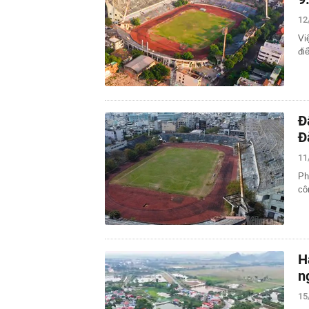
12
Vi
đi
Đ
Đ
11
Ph
cô
H
n
15