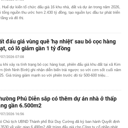
hất Việt Nam sắp xuất hiện một công trình cạnh sân bay
. Huế dự kiến tổ chức đấu giá 16 khu nhà, đất và dự án trong năm 2026,
ầu, phục vụ tới 50 triệu hành khách
i tổng nguồn thu ước hơn 2.430 tỷ đồng, tạo nguồn lực đầu tư phát triển
 đoạn lừa đảo đăng ký giải chạy dành cho trẻ em
 tầng và đô thị.
đắt nhất hành tinh" gần 7.800 tỷ đồng, dài 2,2km ở Hà
ột mốc quan trọng vào dịp đặc biệt
hát tín hiệu quan trọng về lãi suất đến thị trường
ất đấu giá vùng quê 'hạ nhiệt' sau bỏ cọc hàng
ương Tân xin từ nhiệm tại Chứng khoán VPBank
oạt, có lô giảm gần 1 tỷ đồng
 đến bao giờ?
/07/2026 07:08
3.000 ô tô vi phạm giao thông bị phát hiện qua hệ thống
át trong tháng 7
u khi xảy ra tình trạng bỏ cọc hàng loạt, phiên đấu giá khu đất tại xã Kim
n (tỉnh Ninh Bình) ghi nhận diễn biến trái ngược so với cơn sốt cuối năm
ự của những người siêu giàu
25. Giá trúng giảm mạnh so với phiên trước đó từ 500-600 triệu…
ó công viên câu cá rừng ngập mặn quy mô top đầu thế
 45 lần sân Mỹ Đình
Một chiếc thẻ cho mọi giai đoạn tài chính
hường Phú Diễn sắp có thêm dự án nhà ở thấp
sinh thường nằm ở ngoài rìa công viên?
ầng gần 6.500m2
/07/2026 16:56
ó Chủ tịch UBND Thành phố Bùi Duy Cường đã ký ban hành Quyết định
 3530 về việc giao 6.490m2 đất trúng đấu giá cho Công ty cổ phần phát