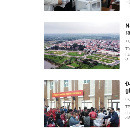
tr
N
r
11
Từ
hà
tế
Đ
g
07
TP
nh
đi