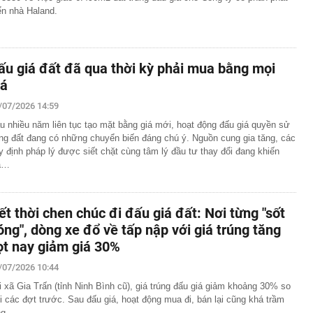
iển nhà Haland.
ấu giá đất đã qua thời kỳ phải mua bằng mọi
iá
/07/2026 14:59
u nhiều năm liên tục tạo mặt bằng giá mới, hoạt động đấu giá quyền sử
ng đất đang có những chuyển biến đáng chú ý. Nguồn cung gia tăng, các
y định pháp lý được siết chặt cùng tâm lý đầu tư thay đổi đang khiến
á…
ết thời chen chúc đi đấu giá đất: Nơi từng "sốt
óng", dòng xe đổ về tấp nập với giá trúng tăng
ọt nay giảm giá 30%
/07/2026 10:44
i xã Gia Trấn (tỉnh Ninh Bình cũ), giá trúng đấu giá giảm khoảng 30% so
i các đợt trước. Sau đấu giá, hoạt động mua đi, bán lại cũng khá trầm
ng.