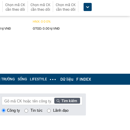
Chọn mã CK
Chọn mã CK
Chọn mã CK
cần theo dõi
cần theo dõi
cần theo dõi
Dữ liệu
F INDEX
Ị TRƯỜNG
SỐNG
LIFESTYLE
Công ty
Tin tức
Lãnh đạo