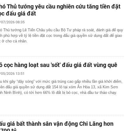
hó Thủ tướng yêu cầu nghiên cứu tăng tiền đặt
ọc đấu giá đất
/07/2026 08:35
ó Thủ tướng Lê Tiến Châu yêu cầu Bộ Tư pháp rà soát, đánh giá để quy
nh phù hợp về tỷ lệ tiền đặt cọc trong đấu giá quyền sử dụng đất để giao
t ở cho cá nhân.
ỏ cọc hàng loạt sau 'sốt' đấu giá đất vùng quê
/05/2026 13:51
u khi gây “dậy sóng” với mức giá trúng cao gấp nhiều lần giá khởi điểm,
iên đấu giá quyền sử dụng đất 154 lô tại xóm Ân Hòa 13, xã Kim Sơn
ỉnh Ninh Bình), có tới hơn 66% lô đất bị bỏ cọc, nhà đầu tư tháo chạy.
ấu giá bất thành sân vận động Chi Lăng hơn
.700 tỷ