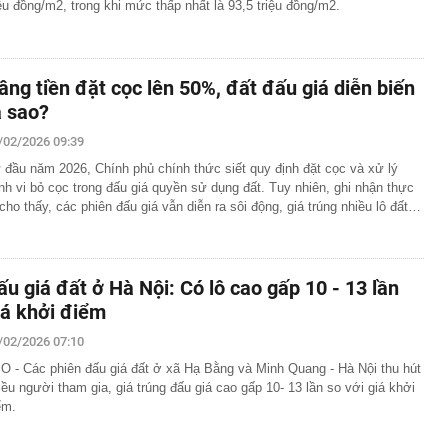
iệu đồng/m2, trong khi mức thấp nhất là 93,5 triệu đồng/m2.
âng tiền đặt cọc lên 50%, đất đấu giá diễn biến
a sao?
/02/2026 09:39
 đầu năm 2026, Chính phủ chính thức siết quy định đặt cọc và xử lý
nh vi bỏ cọc trong đấu giá quyền sử dụng đất. Tuy nhiên, ghi nhận thực
 cho thấy, các phiên đấu giá vẫn diễn ra sôi động, giá trúng nhiều lô đất…
ấu giá đất ở Hà Nội: Có lô cao gấp 10 - 13 lần
iá khởi điểm
/02/2026 07:10
O - Các phiên đấu giá đất ở xã Hạ Bằng và Minh Quang - Hà Nội thu hút
iều người tham gia, giá trúng đấu giá cao gấp 10- 13 lần so với giá khởi
ểm.