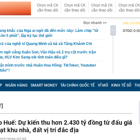
Chọn mã CK
Chọn mã CK
Chọn mã CK
Chọn mã CK
cần theo dõi
cần theo dõi
cần theo dõi
cần theo dõi
Đọc nhanh >>
ang khắc của Nga ai ngờ đã đến mức này: Làm chip "từ
òn 5 phút", lập kỷ lục thế giới
2 của nghệ sĩ Quang Minh và bà xã Tăng Khánh Chi
m ngờ vắng Xuân Son, Văn Hậu và 2 trụ cột trước trận
, HLV Kim Sang-sik tính toán điều gì?
ật mình trước nhà Huấn Hoa Hồng: TikToker, Youtuber
 bão"!
 ghép xe chỉ mất 5 phút, nhưng chuẩn bị hệ sinh thái đi
 tháng: Nước đi đáng sợ của xe tải điện Trung Quốc
P
NGÂN HÀNG
SMART MONEY
TÀI CHÍNH QUỐC TẾ
VĨ MÔ
KINH TẾ SỐ
TH
ập 6 bằng sáng chế mới: Gã khổng lồ xe điện ấn định
loại pin cho phép sạc 1 lần đi từ Hà Nội đến TP.HCM
 lên tiếng vụ đi taxi ở Việt Nam chỉ cảm ơn tài xế thay
T]
c xe
ẻ như tuổi 30, Thư Kỳ tiết lộ cách ăn uống giúp giữ dáng:
p Huế: Dự kiến thu hơn 2.430 tỷ đồng từ đấu giá
muốn giảm cân thì đừng mắc sai lầm này
oạt khu nhà, đất vị trí đắc địa
à thi đấu hơn 22 tỷ đồng: Công an vào cuộc, Sở Xây
ồn tại
/07/2026 07:55