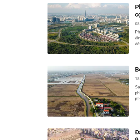
P
c
08
Ph
đị
đấ
B
18
Sa
ph
(t
Đ
9