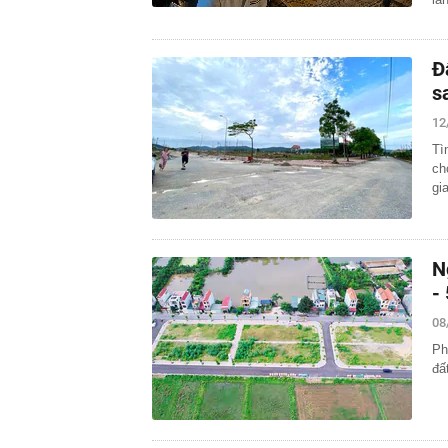
Đ
s
12
Tì
ch
gi
N
-
08
Ph
đấ