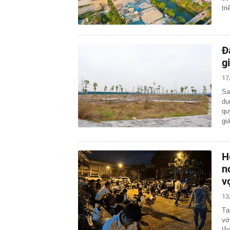
tr
Đ
g
17
Sa
dụ
qu
gi
H
n
v
13
Tạ
vớ
lắ